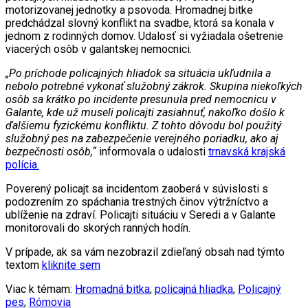
motorizovanej jednotky a psovoda. Hromadnej bitke
predchádzal slovný konflikt na svadbe, ktorá sa konala v
jednom z rodinných domov. Udalosť si vyžiadala ošetrenie
viacerých osôb v galantskej nemocnici.
„Po príchode policajných hliadok sa situácia ukľudnila a
nebolo potrebné vykonať služobný zákrok. Skupina niekoľkých
osôb sa krátko po incidente presunula pred nemocnicu v
Galante, kde už museli policajti zasiahnuť, nakoľko došlo k
ďalšiemu fyzickému konfliktu. Z tohto dôvodu bol použitý
služobný pes na zabezpečenie verejného poriadku, ako aj
bezpečnosti osôb,“
informovala o udalosti
trnavská krajská
polícia.
Poverený policajt sa incidentom zaoberá v súvislosti s
podozrením zo spáchania trestných činov výtržníctvo a
ublíženie na zdraví. Policajti situáciu v Seredi a v Galante
monitorovali do skorých ranných hodín.
V prípade, ak sa vám nezobrazil zdieľaný obsah nad týmto
textom
kliknite sem
Viac k témam:
Hromadná bitka
,
policajná hliadka
,
Policajný
pes
,
Rómovia