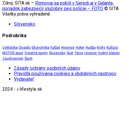
Zdroj: SITA.sk –
Rómovia sa pobili v Seredi aj v Galante,
poriadok zabezpečil služobný pes polície – FOTO
© SITA
Všetky práva vyhradené.
Slovensko
Podrubrika
Cyklistika
Divadlo
Ekonomika
Futbal
Hisense
Hokej
Hudba
Knihy
Kultúra
MOTOR šport
Ostatné športy
Slovensko
Svet
Tenis
Umenie
Vodný slalom
Zaujímavosti
Šport
Zásady ochrany osobných údajov
Pravidlá používania cookies a obdobných nástrojov
Vydavateľ
2024 - i-lifestyle.sk