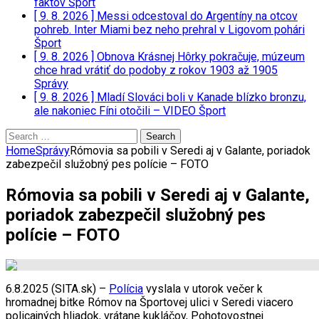
faktov
Šport
[ 9. 8. 2026 ]
Messi odcestoval do Argentíny na otcov
pohreb. Inter Miami bez neho prehral v Ligovom pohári
Šport
[ 9. 8. 2026 ]
Obnova Krásnej Hôrky pokračuje, múzeum
chce hrad vrátiť do podoby z rokov 1903 až 1905
Správy
[ 9. 8. 2026 ]
Mladí Slováci boli v Kanade blízko bronzu,
ale nakoniec Fíni otočili – VIDEO
Šport
Search
for:
Home
Správy
Rómovia sa pobili v Seredi aj v Galante, poriadok
zabezpečil služobný pes polície – FOTO
Rómovia sa pobili v Seredi aj v Galante,
poriadok zabezpečil služobný pes
polície – FOTO
6.8.2025 (SITA.sk) –
Polícia
vyslala v utorok večer k
hromadnej bitke Rómov na Športovej ulici v Seredi viacero
policajných hliadok, vrátane kukláčov, Pohotovostnej