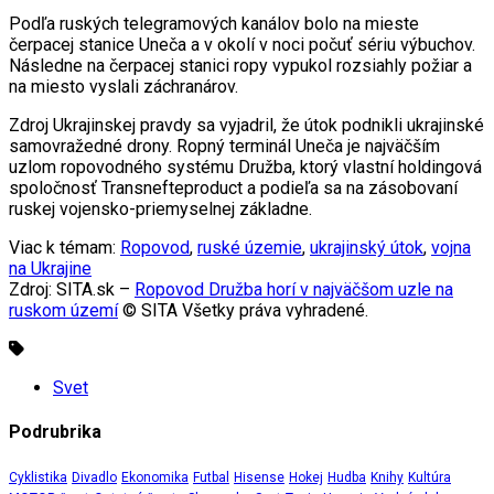
Podľa ruských telegramových kanálov bolo na mieste
čerpacej stanice Uneča a v okolí v noci počuť sériu výbuchov.
Následne na čerpacej stanici ropy vypukol rozsiahly požiar a
na miesto vyslali záchranárov.
Zdroj Ukrajinskej pravdy sa vyjadril, že útok podnikli ukrajinské
samovražedné drony. Ropný terminál Uneča je najväčším
uzlom ropovodného systému Družba, ktorý vlastní holdingová
spoločnosť Transnefteproduct a podieľa sa na zásobovaní
ruskej vojensko-priemyselnej základne.
Viac k témam:
Ropovod
,
ruské územie
,
ukrajinský útok
,
vojna
na Ukrajine
Zdroj: SITA.sk –
Ropovod Družba horí v najväčšom uzle na
ruskom území
© SITA Všetky práva vyhradené.
Svet
Podrubrika
Cyklistika
Divadlo
Ekonomika
Futbal
Hisense
Hokej
Hudba
Knihy
Kultúra