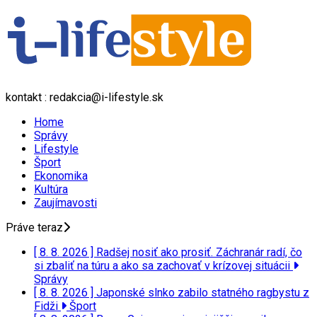
kontakt : redakcia@i-lifestyle.sk
Home
Správy
Lifestyle
Šport
Ekonomika
Kultúra
Zaujímavosti
Práve teraz
[ 8. 8. 2026 ]
Radšej nosiť ako prosiť. Záchranár radí, čo
si zbaliť na túru a ako sa zachovať v krízovej situácii
Správy
[ 8. 8. 2026 ]
Japonské slnko zabilo statného ragbystu z
Fidži
Šport