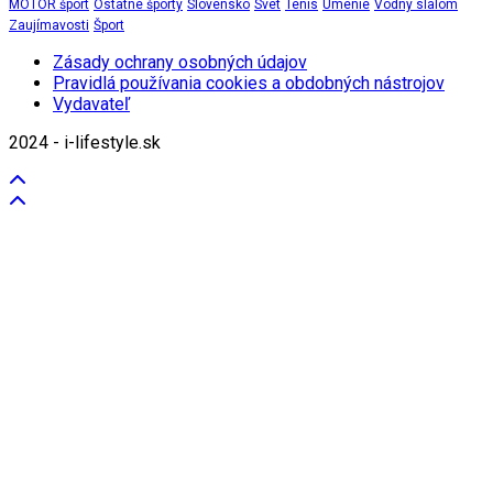
MOTOR šport
Ostatné športy
Slovensko
Svet
Tenis
Umenie
Vodný slalom
Zaujímavosti
Šport
Zásady ochrany osobných údajov
Pravidlá používania cookies a obdobných nástrojov
Vydavateľ
2024 - i-lifestyle.sk