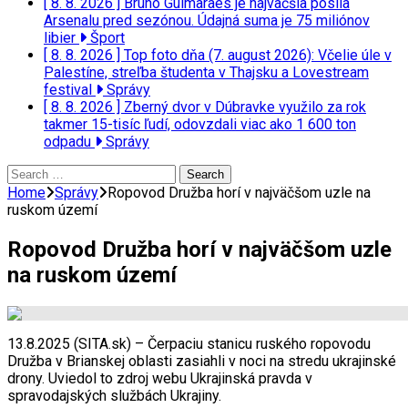
[ 8. 8. 2026 ]
Bruno Guimaraes je najväčšia posila
Arsenalu pred sezónou. Údajná suma je 75 miliónov
libier
Šport
[ 8. 8. 2026 ]
Top foto dňa (7. august 2026): Včelie úle v
Palestíne, streľba študenta v Thajsku a Lovestream
festival
Správy
[ 8. 8. 2026 ]
Zberný dvor v Dúbravke využilo za rok
takmer 15-tisíc ľudí, odovzdali viac ako 1 600 ton
odpadu
Správy
Search
for:
Home
Správy
Ropovod Družba horí v najväčšom uzle na
ruskom území
Ropovod Družba horí v najväčšom uzle
na ruskom území
13.8.2025 (SITA.sk) – Čerpaciu stanicu ruského ropovodu
Družba v Brianskej oblasti zasiahli v noci na stredu ukrajinské
drony. Uviedol to zdroj webu Ukrajinská pravda v
spravodajských službách Ukrajiny.