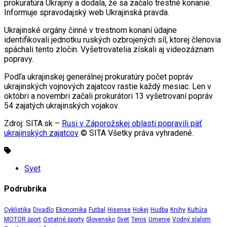
prokuratúra Ukrajiny a dodala, že sa začalo trestné konanie.
Informuje spravodajský web Ukrajinská pravda.
Ukrajinské orgány činné v trestnom konaní údajne
identifikovali jednotku ruských ozbrojených síl, ktorej členovia
spáchali tento zločin. Vyšetrovatelia získali aj videozáznam
popravy.
Podľa ukrajinskej generálnej prokuratúry počet popráv
ukrajinských vojnových zajatcov rastie každý mesiac. Len v
októbri a novembri začali prokurátori 13 vyšetrovaní popráv
54 zajatých ukrajinských vojakov.
Zdroj: SITA.sk –
Rusi v Záporožskej oblasti popravili päť
ukrajinských zajatcov
© SITA Všetky práva vyhradené.
Svet
Podrubrika
Cyklistika
Divadlo
Ekonomika
Futbal
Hisense
Hokej
Hudba
Knihy
Kultúra
MOTOR šport
Ostatné športy
Slovensko
Svet
Tenis
Umenie
Vodný slalom