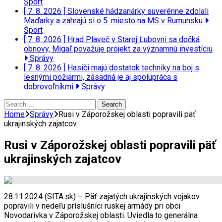
Šport
[ 7. 8. 2026 ]
Slovenské hádzanárky suverénne zdolali
Maďarky a zahrajú si o 5. miesto na MS v Rumunsku
Šport
[ 7. 8. 2026 ]
Hrad Plaveč v Starej Ľubovni sa dočká
obnovy, Migaľ považuje projekt za významnú investíciu
Správy
[ 7. 8. 2026 ]
Hasiči majú dostatok techniky na boj s
lesnými požiarmi, zásadná je aj spolupráca s
dobrovoľníkmi
Správy
Search
for:
Home
Správy
Rusi v Záporožskej oblasti popravili päť
ukrajinských zajatcov
Rusi v Záporožskej oblasti popravili päť
ukrajinských zajatcov
28.11.2024 (SITA.sk) – Päť zajatých ukrajinských vojakov
popravili v nedeľu príslušníci ruskej armády pri obci
Novodarivka v Záporožskej oblasti. Uviedla to generálna