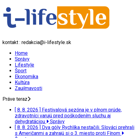
kontakt : redakcia@i-lifestyle.sk
Home
Správy
Lifestyle
Šport
Ekonomika
Kultúra
Zaujímavosti
Práve teraz
[ 8. 8. 2026 ]
Festivalová sezóna je v plnom prúde,
zdravotníci varujú pred poškodením sluchu aj
dehydratáciou
Správy
[ 8. 8. 2026 ]
Dva góly Rychlíka nestačili. Slováci prehrali
s Američanmi a zahrajú si o 3. miesto proti Fínom