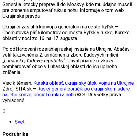
Generála letecky prepravili do Moskvy, kde mu údajne museli
pre zranenia amputovať ruku a nohu. Informuje o tom web
Ukrajinská pravda.
Ukrajinci zasiahli konvoj s generálom na ceste Ryľsk –
Chomutovka päť kilometrov od mesta Ryľsk v ruskej Kurskej
oblasti v noci zo 16. na 17. augusta.
Po odštartovaní rozsiahlej ruskej invázie na Ukrajinu Abačev
velil takzvanému 2. armádnemu zboru Ľudových milícií
„
Luhanskej ľudovej republiky“
. Dával priame rozkazy
bombardovať obce v Luhanskej oblasti do ich úplného
zničenia.
Viac k témam:
Kurská oblasť
,
ukrajinský útok
,
vojna na Ukrajine
Zdroj: SITA.sk –
Ruský generálporučík po ukrajinskom údere
na jeho konvoj prišiel o ruku a nohu
© SITA Všetky práva
vyhradené.
Svet
Podrubrika