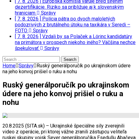
[ 7. 8. 2026 ]
Európska komisia varuje pred šírením
dezertifikácie. Riziko sa približuje aj k slovenským
hraniciam
Správy
[ 7. 8. 2026 ]
Polícia pátra po dvoch maloletých
podozrivých z brutálneho útoku na taxikára v Seredi –
FOTO
Správy
[ 7. 8. 2026 ]
Vzdali by sa Polaček a Lörinc kandidatúry
na primátora v prospech niekoho iného? Väčšina nechce
špekulovať
Správy
Search
for:
Home
Správy
Ruský generálporučík po ukrajinskom údere
na jeho konvoj prišiel o ruku a nohu
Ruský generálporučík po ukrajinskom
údere na jeho konvoj prišiel o ruku a
nohu
20.8.2025 (SITA.sk) – Ukrajinské špeciálne sily zverejnili
video z operácie, pri ktorej vážne zranili zástupcu veliteľa
ruskej skupiny vojsk Sever generálporučíka Esedullu Abačeva.