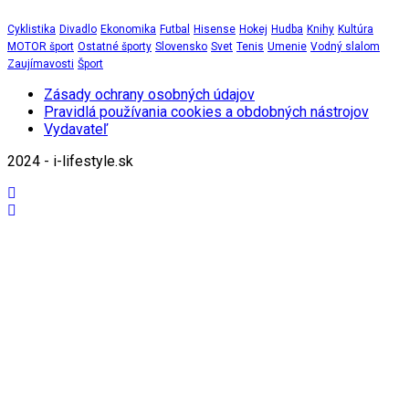
Cyklistika
Divadlo
Ekonomika
Futbal
Hisense
Hokej
Hudba
Knihy
Kultúra
MOTOR šport
Ostatné športy
Slovensko
Svet
Tenis
Umenie
Vodný slalom
Zaujímavosti
Šport
Zásady ochrany osobných údajov
Pravidlá používania cookies a obdobných nástrojov
Vydavateľ
2024 - i-lifestyle.sk