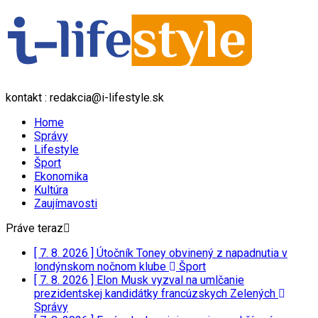
kontakt : redakcia@i-lifestyle.sk
Home
Správy
Lifestyle
Šport
Ekonomika
Kultúra
Zaujímavosti
Práve teraz
[ 7. 8. 2026 ]
Útočník Toney obvinený z napadnutia v
londýnskom nočnom klube
Šport
[ 7. 8. 2026 ]
Elon Musk vyzval na umlčanie
prezidentskej kandidátky francúzskych Zelených
Správy