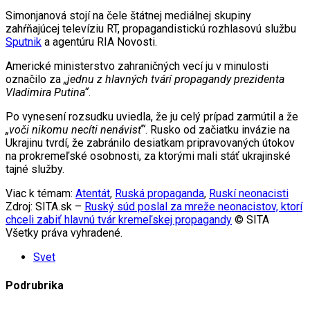
Simonjanová stojí na čele štátnej mediálnej skupiny
zahŕňajúcej televíziu RT, propagandistickú rozhlasovú službu
Sputnik
a agentúru RIA Novosti.
Americké ministerstvo zahraničných vecí ju v minulosti
označilo za
„jednu z hlavných tvárí propagandy prezidenta
Vladimira Putina“
.
Po vynesení rozsudku uviedla, že ju celý prípad zarmútil a že
„voči nikomu necíti nenávisť“
. Rusko od začiatku invázie na
Ukrajinu tvrdí, že zabránilo desiatkam pripravovaných útokov
na prokremeľské osobnosti, za ktorými mali stáť ukrajinské
tajné služby.
Viac k témam:
Atentát
,
Ruská propaganda
,
Ruskí neonacisti
Zdroj: SITA.sk –
Ruský súd poslal za mreže neonacistov, ktorí
chceli zabiť hlavnú tvár kremeľskej propagandy
© SITA
Všetky práva vyhradené.
Svet
Podrubrika