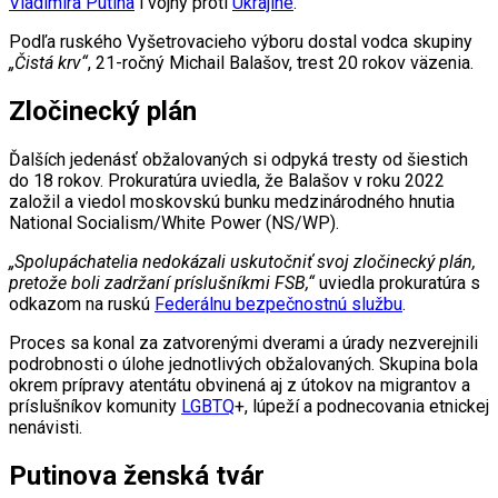
Vladimira Putina
i vojny proti
Ukrajine
.
Podľa ruského Vyšetrovacieho výboru dostal vodca skupiny
„Čistá krv“
, 21-ročný Michail Balašov, trest 20 rokov väzenia.
Zločinecký plán
Ďalších jedenásť obžalovaných si odpyká tresty od šiestich
do 18 rokov. Prokuratúra uviedla, že Balašov v roku 2022
založil a viedol moskovskú bunku medzinárodného hnutia
National Socialism/White Power (NS/WP).
„Spolupáchatelia nedokázali uskutočniť svoj zločinecký plán,
pretože boli zadržaní príslušníkmi FSB,“
uviedla prokuratúra s
odkazom na ruskú
Federálnu bezpečnostnú službu
.
Proces sa konal za zatvorenými dverami a úrady nezverejnili
podrobnosti o úlohe jednotlivých obžalovaných. Skupina bola
okrem prípravy atentátu obvinená aj z útokov na migrantov a
príslušníkov komunity
LGBTQ
+, lúpeží a podnecovania etnickej
nenávisti.
Putinova ženská tvár