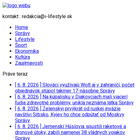
kontakt : redakcia@i-lifestyle.sk
Home
Správy
Lifestyle
Šport
Ekonomika
Kultúra
Zaujímavosti
Práve teraz
[ 6. 8. 2026 ]
Slováci využívajú Wolt aj v zahraničí, počet
objednávok stúpol takmer 17-násobne
Správy
[ 6. 8. 2026 ]
Na kúpalisku v Diakovciach mali viacerí
ľudia zdravotné problémy, unikla neznáma látka
Správy
[ 6. 8. 2026 ]
Zelenskyj prvýkrát od ruskej invázie
navštívi Srbsko, Kyjev ho chce odpútať od Moskvy
Správy
[ 6. 8. 2026 ]
Jemenskí Húsíovia spustili raketové a
dronové útoky, zabili najmenej 38 vládnych vojakov
Správy