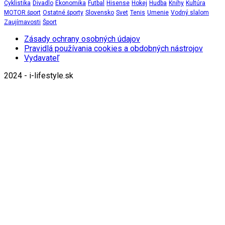
Cyklistika
Divadlo
Ekonomika
Futbal
Hisense
Hokej
Hudba
Knihy
Kultúra
MOTOR šport
Ostatné športy
Slovensko
Svet
Tenis
Umenie
Vodný slalom
Zaujímavosti
Šport
Zásady ochrany osobných údajov
Pravidlá používania cookies a obdobných nástrojov
Vydavateľ
2024 - i-lifestyle.sk