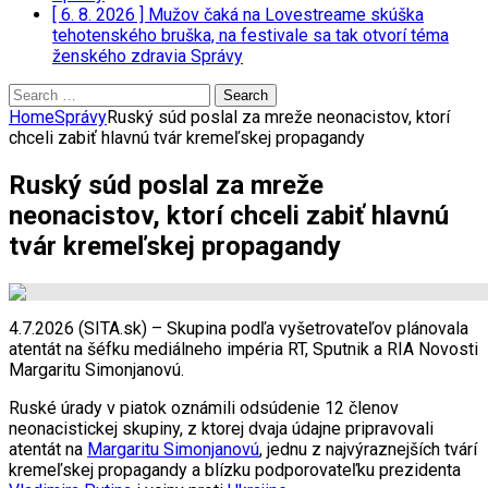
[ 6. 8. 2026 ]
Mužov čaká na Lovestreame skúška
tehotenského bruška, na festivale sa tak otvorí téma
ženského zdravia
Správy
Search
for:
Home
Správy
Ruský súd poslal za mreže neonacistov, ktorí
chceli zabiť hlavnú tvár kremeľskej propagandy
Ruský súd poslal za mreže
neonacistov, ktorí chceli zabiť hlavnú
tvár kremeľskej propagandy
4.7.2026 (SITA.sk) – Skupina podľa vyšetrovateľov plánovala
atentát na šéfku mediálneho impéria RT, Sputnik a RIA Novosti
Margaritu Simonjanovú.
Ruské úrady v piatok oznámili odsúdenie 12 členov
neonacistickej skupiny, z ktorej dvaja údajne pripravovali
atentát na
Margaritu Simonjanovú
, jednu z najvýraznejších tvárí
kremeľskej propagandy a blízku podporovateľku prezidenta