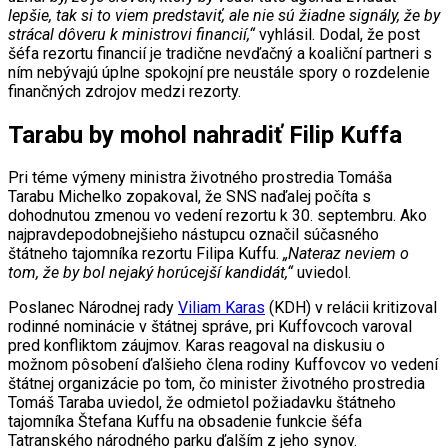
lepšie, tak si to viem predstaviť, ale nie sú žiadne signály, že by
strácal dôveru k ministrovi financií,“
vyhlásil. Dodal, že post
šéfa rezortu financií je tradične nevďačný a koaliční partneri s
ním nebývajú úplne spokojní pre neustále spory o rozdelenie
finančných zdrojov medzi rezorty.
Tarabu by mohol nahradiť Filip Kuffa
Pri téme výmeny ministra životného prostredia Tomáša
Tarabu Michelko zopakoval, že SNS naďalej počíta s
dohodnutou zmenou vo vedení rezortu k 30. septembru. Ako
najpravdepodobnejšieho nástupcu označil súčasného
štátneho tajomníka rezortu Filipa Kuffu.
„Nateraz neviem o
tom, že by bol nejaký horúcejší kandidát,“
uviedol.
Poslanec Národnej rady
Viliam Karas
(KDH) v relácii kritizoval
rodinné nominácie v štátnej správe, pri Kuffovcoch varoval
pred konfliktom záujmov. Karas reagoval na diskusiu o
možnom pôsobení ďalšieho člena rodiny Kuffovcov vo vedení
štátnej organizácie po tom, čo minister životného prostredia
Tomáš Taraba uviedol, že odmietol požiadavku štátneho
tajomníka Štefana Kuffu na obsadenie funkcie šéfa
Tatranského národného parku ďalším z jeho synov.