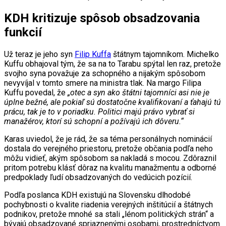
KDH kritizuje spôsob obsadzovania
funkcií
Už teraz je jeho syn
Filip Kuffa
štátnym tajomníkom. Michelko
Kuffu obhajoval tým, že sa na to Tarabu spýtal len raz, pretože
svojho syna považuje za schopného a nijakým spôsobom
nevyvíjal v tomto smere na ministra tlak. Na margo Filipa
Kuffu povedal, že
„otec a syn ako štátni tajomníci asi nie je
úplne bežné, ale pokiaľ sú dostatočne kvalifikovaní a ťahajú tú
prácu, tak je to v poriadku. Politici majú právo vybrať si
manažérov, ktorí sú schopní a požívajú ich dôveru.“
Karas uviedol, že je rád, že sa téma personálnych nominácií
dostala do verejného priestoru, pretože občania podľa neho
môžu vidieť, akým spôsobom sa nakladá s mocou. Zdôraznil
pritom potrebu klásť dôraz na kvalitu manažmentu a odborné
predpoklady ľudí obsadzovaných do vedúcich pozícií.
Podľa poslanca KDH existujú na Slovensku dlhodobé
pochybnosti o kvalite riadenia verejných inštitúcií a štátnych
podnikov, pretože mnohé sa stali „lénom politických strán“ a
bývajú obsadzované spriaznenými osobami, prostredníctvom