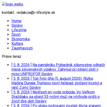
kontakt : redakcia@i-lifestyle.sk
Home
Správy
Lifestyle
Šport
Ekonomika
Kultúra
Zaujímavosti
Práve teraz
[ 5. 8. 2026 ]
Na pamätníku Pobjednik slávnostne odhalili
mená slovenských vojakov. Zahynuli pri plnení úloh v
misii UNPROFOR
Správy
[ 5. 8. 2026 ]
Top foto dňa (5. august 2026): Nízka
hladina Dunaja, Trumpov nový helipad, zničený kostol a
ranč Zorro
Správy
[ 5. 8. 2026 ]
Nešťastí pri vode pribúda. Vo Veľkom
Draždiaku sa utopil 53-ročný muž, na východe prišli o
život dve deti
Správy
[ 5. 8. 2026 ]
Po útoku nožnicami zostali štyria zranení,