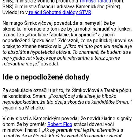
SNS), ministra životného prostredia
Tomáša Tarabu
(nom.
SNS) či ministra financií Ladislava Kamenického (Smer).
Uviedol to v
relácii Sobotné dialógy STVR
.
Na margo Šimkovičovej povedal, že si nemyslí, že by
skončila. Informácie o tom, že by ju mohol nahradiť vo funkcii,
označil za „absolútne fabulácie, konšpirácie“ a „ničím
nepodložené špekulácie“. Zdôraznil, že na politickej úrovni sa
o takejto zmene nerokovalo.
„Nikto mi túto ponuku nedal a je
to absolútne hypotetická otázka. To znamená, že budem sa k
nej vyjadrovať vtedy, keby bola relevantná a teraz zjavne
relevantná nie je,“
povedal.
Ide o nepodložené dohady
Za špekulácie označil tiež to, že Šimkovičová a Taraba pôjdu
na kandidátku Smeru.
„Poznajúc aj zákulisie, ja hlboko
nepredpokladám, že títo dvaja skončia na kandidátke Smeru,“
vyjadril sa Michelko.
V súvislosti s Kamenickým povedal, že nevidí žiadne signály
o tom, že by premiér
Robert Fico
strácal dôveru voči
ministrovi financií.
„Ak by premiér mal lepšiu alternatívu a
uznal by, že je človek, ktorý by vedel túto agendu zvládať