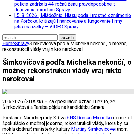
polícia zadržala 44-ročnú ženu pravdepodobne s
duševnou poruchou
Správy
[ 5. 8. 2026 ]
Mládežníci Hlasu podali trestné oznámenie
na Korčoka, kritizujú financovanie a fungovanie firmy
jeho manželky – VIDEO
Správy
Search
for:
Home
Správy
Šimkovičová podľa Michelka nekončí, o možnej
rekonštrukcii vlády vraj nikto nerokoval
Šimkovičová podľa Michelka nekončí, o
možnej rekonštrukcii vlády vraj nikto
nerokoval
20.6.2026 (SITA.sk) – Za špekulácie označil tiež to, že
Šimkovičová a Taraba pôjdu na kandidátku Smeru.
Poslanec Národnej rady SR za
SNS
Roman Michelko
odmietol
špekulácie o možnej jesennej rekonštrukcii vlády, ktorá by sa
mohla dotknúť ministerky kultúry
Martiny Šimkovičovej
(nom.