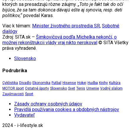
ktorých sa presadzujú rôzne záujmy.
„Toto je fakt tak do očí
bijúce, že sa tam dokonca dávajú ešte aj synovia, resp. deti
politikov,“
povedal Karas.
Viac k témam:
Minister životného prostredia SR
,
Sobotné
dialógy
Zdroj: SITA.sk –
Šimkovičová podľa Michelka nekončí, o
možnej rekonštrukcii vlády vraj nikto nerokoval
© SITA Všetky
práva vyhradené.
Slovensko
Podrubrika
Cyklistika
Divadlo
Ekonomika
Futbal
Hisense
Hokej
Hudba
Knihy
Kultúra
MOTOR šport
Ostatné športy
Slovensko
Svet
Tenis
Umenie
Vodný slalom
Zaujímavosti
Šport
Zásady ochrany osobných údajov
Pravidlá používania cookies a obdobných nástrojov
Vydavateľ
2024 - i-lifestyle.sk