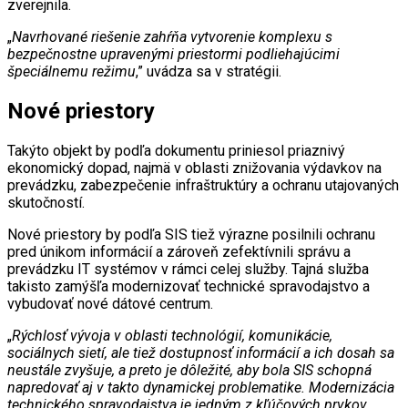
zverejnila.
„
Navrhované riešenie zahŕňa vytvorenie komplexu s
bezpečnostne upravenými priestormi podliehajúcimi
špeciálnemu režimu
,” uvádza sa v stratégii.
Nové priestory
Takýto objekt by podľa dokumentu priniesol priaznivý
ekonomický dopad, najmä v oblasti znižovania výdavkov na
prevádzku, zabezpečenie infraštruktúry a ochranu utajovaných
skutočností.
Nové priestory by podľa SIS tiež výrazne posilnili ochranu
pred únikom informácií a zároveň zefektívnili správu a
prevádzku IT systémov v rámci celej služby. Tajná služba
takisto zamýšľa modernizovať technické spravodajstvo a
vybudovať nové dátové centrum.
„
Rýchlosť vývoja v oblasti technológií, komunikácie,
sociálnych sietí, ale tiež dostupnosť informácií a ich dosah sa
neustále zvyšuje, a preto je dôležité, aby bola SIS schopná
napredovať aj v takto dynamickej problematike. Modernizácia
technického spravodajstva je jedným z kľúčových prvkov,