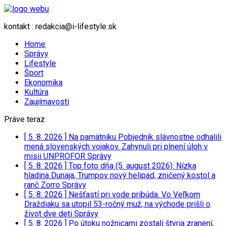
kontakt : redakcia@i-lifestyle.sk
Home
Správy
Lifestyle
Šport
Ekonomika
Kultúra
Zaujímavosti
Práve teraz
[ 5. 8. 2026 ]
Na pamätníku Pobjednik slávnostne odhalili
mená slovenských vojakov. Zahynuli pri plnení úloh v
misii UNPROFOR
Správy
[ 5. 8. 2026 ]
Top foto dňa (5. august 2026): Nízka
hladina Dunaja, Trumpov nový helipad, zničený kostol a
ranč Zorro
Správy
[ 5. 8. 2026 ]
Nešťastí pri vode pribúda. Vo Veľkom
Draždiaku sa utopil 53-ročný muž, na východe prišli o
život dve deti
Správy
[ 5. 8. 2026 ]
Po útoku nožnicami zostali štyria zranení,