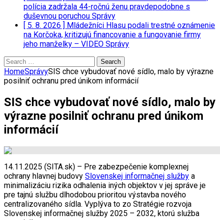
polícia zadržala 44-ročnú ženu pravdepodobne s
duševnou poruchou
Správy
[ 5. 8. 2026 ]
Mládežníci Hlasu podali trestné oznámenie
na Korčoka, kritizujú financovanie a fungovanie firmy
jeho manželky – VIDEO
Správy
Search
for:
Home
Správy
SIS chce vybudovať nové sídlo, malo by výrazne
posilniť ochranu pred únikom informácií
SIS chce vybudovať nové sídlo, malo by
výrazne posilniť ochranu pred únikom
informácií
14.11.2025 (SITA.sk) – Pre zabezpečenie komplexnej
ochrany hlavnej budovy
Slovenskej informačnej služby
a
minimalizáciu rizika odhalenia iných objektov v jej správe je
pre tajnú službu dlhodobou prioritou výstavba nového
centralizovaného sídla. Vyplýva to zo Stratégie rozvoja
Slovenskej informačnej služby 2025 – 2032, ktorú služba