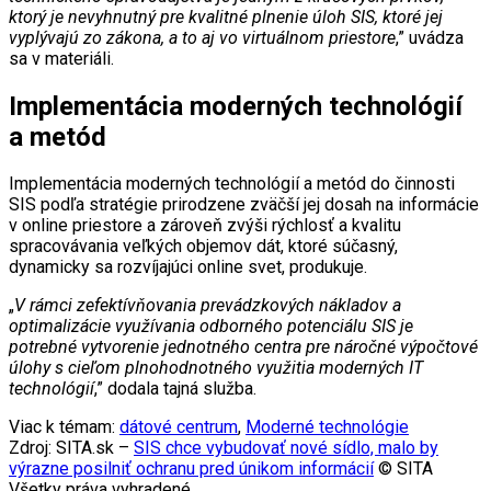
ktorý je nevyhnutný pre kvalitné plnenie úloh SIS, ktoré jej
vyplývajú zo zákona, a to aj vo virtuálnom priestore
,” uvádza
sa v materiáli.
Implementácia moderných technológií
a metód
Implementácia moderných technológií a metód do činnosti
SIS podľa stratégie prirodzene zväčší jej dosah na informácie
v online priestore a zároveň zvýši rýchlosť a kvalitu
spracovávania veľkých objemov dát, ktoré súčasný,
dynamicky sa rozvíjajúci online svet, produkuje.
„
V rámci zefektívňovania prevádzkových nákladov a
optimalizácie využívania odborného potenciálu SIS je
potrebné vytvorenie jednotného centra pre náročné výpočtové
úlohy s cieľom plnohodnotného využitia moderných IT
technológií
,” dodala tajná služba.
Viac k témam:
dátové centrum
,
Moderné technológie
Zdroj: SITA.sk –
SIS chce vybudovať nové sídlo, malo by
výrazne posilniť ochranu pred únikom informácií
© SITA
Všetky práva vyhradené.