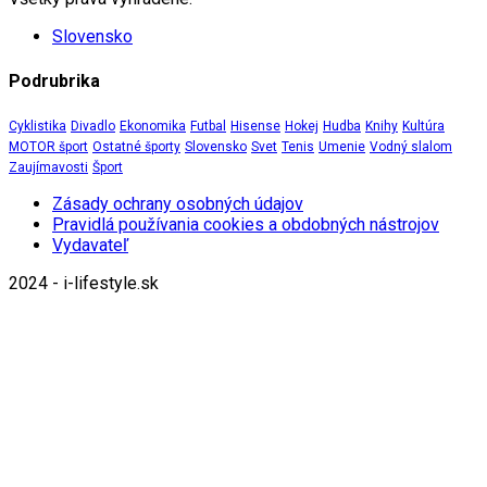
Slovensko
Podrubrika
Cyklistika
Divadlo
Ekonomika
Futbal
Hisense
Hokej
Hudba
Knihy
Kultúra
MOTOR šport
Ostatné športy
Slovensko
Svet
Tenis
Umenie
Vodný slalom
Zaujímavosti
Šport
Zásady ochrany osobných údajov
Pravidlá používania cookies a obdobných nástrojov
Vydavateľ
2024 - i-lifestyle.sk