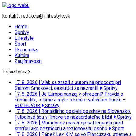
kontakt : redakcia@i-lifestyle.sk
Home
Správy
Lifestyle
Šport
Ekonomika
Kultúra
Zaujímavosti
Práve teraz
[ 7. 8. 2026 ]
Vlak sa zrazil s autom na priecestí pri
Starom Smokovci, cestujúci sa nezranili
Správy
[ 7. 8. 2026 ]
Je Európa naozaj v ohrození? Pravda o
kriminalite, islame a mýte o konzervatívnom Rusku –
ROZHOVOR
Správy
[ 7. 8. 2026 ]
Ronaldinho posiela pozdrav na Slovensko.
Futbalová šou v Trnave sa nezadržateľne blíži!
Správy
[ 7. 8. 2026 ]
Maradonov masér opísal legendu pred
smrťou ako bezmocnú a rezignovanú osobu
Šport
[ 7. 8. 2026 ]
Pápež Lev XIV. sa vo Francúzsku stretne s