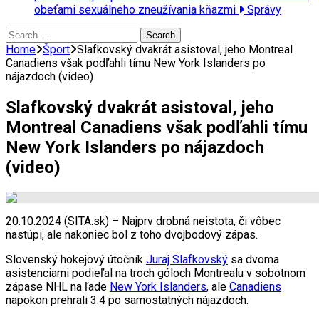
obeťami sexuálneho zneužívania kňazmi
Správy
Search
for:
Home
Šport
Slafkovský dvakrát asistoval, jeho Montreal
Canadiens však podľahli tímu New York Islanders po
nájazdoch (video)
Slafkovský dvakrát asistoval, jeho
Montreal Canadiens však podľahli tímu
New York Islanders po nájazdoch
(video)
20.10.2024 (SITA.sk) – Najprv drobná neistota, či vôbec
nastúpi, ale nakoniec bol z toho dvojbodový zápas.
Slovenský hokejový útočník
Juraj Slafkovský
sa dvoma
asistenciami podieľal na troch góloch Montrealu v sobotnom
zápase NHL na ľade
New York Islanders
, ale
Canadiens
napokon prehrali 3:4 po samostatných nájazdoch.