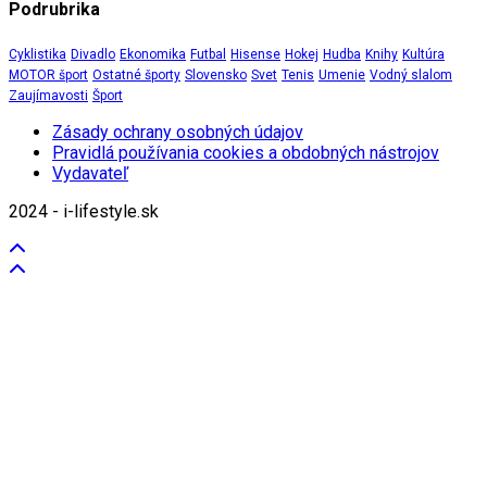
Podrubrika
Cyklistika
Divadlo
Ekonomika
Futbal
Hisense
Hokej
Hudba
Knihy
Kultúra
MOTOR šport
Ostatné športy
Slovensko
Svet
Tenis
Umenie
Vodný slalom
Zaujímavosti
Šport
Zásady ochrany osobných údajov
Pravidlá používania cookies a obdobných nástrojov
Vydavateľ
2024 - i-lifestyle.sk