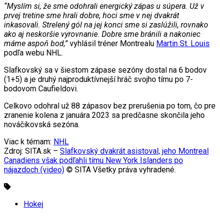
“Myslím si, že sme odohrali energický zápas u súpera. Už v
prvej tretine sme hrali dobre, hoci sme v nej dvakrát
inkasovali. Strelený gól na jej konci sme si zaslúžili, rovnako
ako aj neskoršie vyrovnanie. Dobre sme bránili a nakoniec
máme aspoň bod,”
vyhlásil tréner Montrealu
Martin St. Louis
podľa webu NHL.
Slafkovský sa v šiestom zápase sezóny dostal na 6 bodov
(1+5) a je druhý najproduktívnejší hráč svojho tímu po 7-
bodovom Caufieldovi.
Celkovo odohral už 88 zápasov bez prerušenia po tom, čo pre
zranenie kolena z januára 2023 sa predčasne skončila jeho
nováčikovská sezóna.
Viac k témam:
NHL
Zdroj: SITA.sk –
Slafkovský dvakrát asistoval, jeho Montreal
Canadiens však podľahli tímu New York Islanders po
nájazdoch (video)
© SITA Všetky práva vyhradené.
Hokej