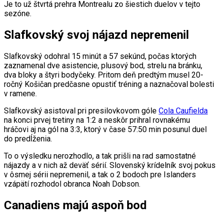
Je to už štvrtá prehra Montrealu zo šiestich duelov v tejto
sezóne.
Slafkovský svoj nájazd nepremenil
Slafkovský odohral 15 minút a 57 sekúnd, počas ktorých
zaznamenal dve asistencie, plusový bod, strelu na bránku,
dva bloky a štyri bodyčeky. Pritom deň predtým musel 20-
ročný Košičan predčasne opustiť tréning a naznačoval bolesti
v ramene.
Slafkovský asistoval pri presilovkovom góle
Cola Caufielda
na konci prvej tretiny na 1:2 a neskôr prihral rovnakému
hráčovi aj na gól na 3:3, ktorý v čase 57:50 min posunul duel
do predĺženia.
To o výsledku nerozhodlo, a tak prišli na rad samostatné
nájazdy a v nich až deväť sérií. Slovenský krídelník svoj pokus
v ôsmej sérii nepremenil, a tak o 2 bodoch pre Islanders
vzápätí rozhodol obranca Noah Dobson.
Canadiens majú aspoň bod