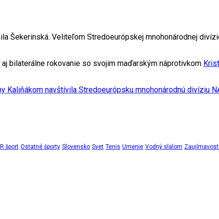
la Šekerinská. Veliteľom Stredoeurópskej mnohonárodnej divízie
l aj bilaterálne rokovanie so svojim maďarským náprotivkom
Kri
any Kaliňákom navštívila Stredoeurópsku mnohonárodnú divíziu 
 šport
Ostatné športy
Slovensko
Svet
Tenis
Umenie
Vodný slalom
Zaujímavost