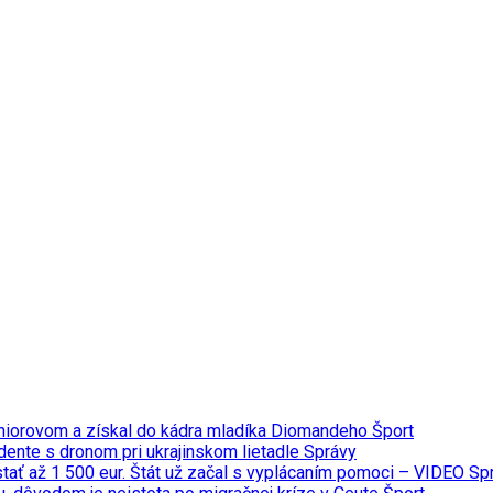
úniorovom a získal do kádra mladíka Diomandeho
Šport
dente s dronom pri ukrajinskom lietadle
Správy
ať až 1 500 eur. Štát už začal s vyplácaním pomoci – VIDEO
Sp