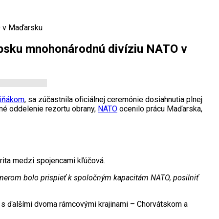
O v Maďarsku
rópsku mnohonárodnú divíziu NATO v
liňákom
, sa zúčastnila oficiálnej ceremónie dosiahnutia plnej
é oddelenie rezortu obrany,
NATO
ocenilo prácu Maďarska,
arita medzi spojencami kľúčová.
ámerom bolo prispieť k spoločným kapacitám NATO, posilniť
ve s ďalšími dvoma rámcovými krajinami – Chorvátskom a