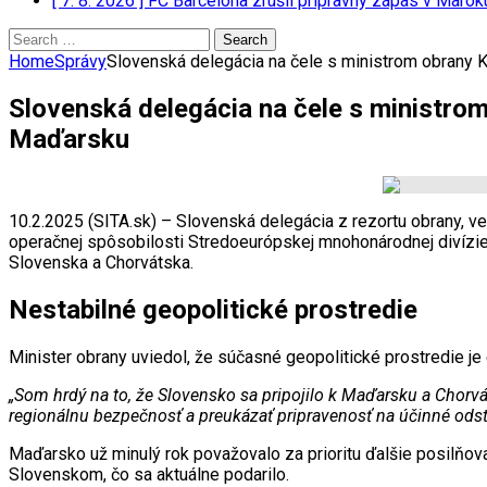
[ 7. 8. 2026 ]
FC Barcelona zrušil prípravný zápas v Marok
[ 7. 8. 2026 ]
Kyjev žiada EÚ o 220 miliónov eur na pomoc 
Search
for:
Home
Správy
Slovenská delegácia na čele s ministrom obrany 
Slovenská delegácia na čele s ministro
Maďarsku
10.2.2025 (SITA.sk) – Slovenská delegácia z rezortu obrany,
operačnej spôsobilosti Stredoeurópskej mnohonárodnej divízi
Slovenska a Chorvátska.
Nestabilné geopolitické prostredie
Minister obrany uviedol, že súčasné geopolitické prostredie je
„Som hrdý na to, že Slovensko sa pripojilo k Maďarsku a Chorv
regionálnu bezpečnosť a preukázať pripravenosť na účinné odst
Maďarsko už minulý rok považovalo za prioritu ďalšie posilňo
Slovenskom, čo sa aktuálne podarilo.