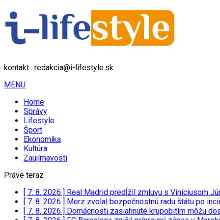
kontakt : redakcia@i-lifestyle.sk
MENU
Home
Správy
Lifestyle
Šport
Ekonomika
Kultúra
Zaujímavosti
Práve teraz
[ 7. 8. 2026 ]
Real Madrid predĺžil zmluvu s Viníciusom J
[ 7. 8. 2026 ]
Merz zvolal bezpečnostnú radu štátu po inci
[ 7. 8. 2026 ]
Domácnosti zasiahnuté krupobitím môžu dost