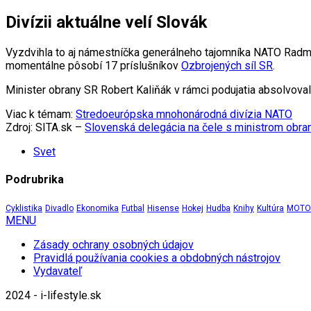
Divízii aktuálne velí Slovák
Vyzdvihla to aj námestníčka generálneho tajomníka NATO Radmi
momentálne pôsobí 17 príslušníkov
Ozbrojených síl SR
.
Minister obrany SR Robert Kaliňák v rámci podujatia absolvova
Viac k témam:
Stredoeurópska mnohonárodná divízia NATO
Zdroj: SITA.sk –
Slovenská delegácia na čele s ministrom obr
Svet
Podrubrika
Cyklistika
Divadlo
Ekonomika
Futbal
Hisense
Hokej
Hudba
Knihy
Kultúra
MOTOR
MENU
Zásady ochrany osobných údajov
Pravidlá používania cookies a obdobných nástrojov
Vydavateľ
2024 - i-lifestyle.sk