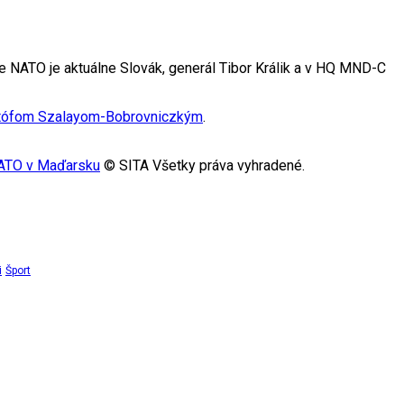
 NATO je aktuálne Slovák, generál Tibor Králik a v HQ MND-C
stófom Szalayom-Bobrovniczkým
.
NATO v Maďarsku
© SITA Všetky práva vyhradené.
i
Šport