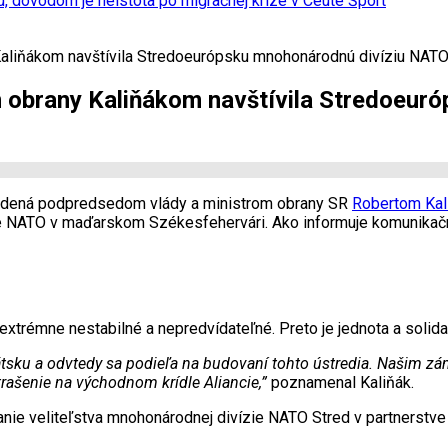
u, dôvodom je neistota po migračnej kríze v Ceute
Šport
farmárom, ktorých postihla blokáda prístavov
Správy
Kaliňákom navštívila Stredoeurópsku mnohonárodnú divíziu NAT
m obrany Kaliňákom navštívila Stredoeu
 vedená podpredsedom vlády a ministrom obrany SR
Robertom Ka
e NATO v maďarskom Székesfehervári. Ako informuje komunikačn
 extrémne nestabilné a nepredvídateľné. Preto je jednota a solid
átsku a odvtedy sa podieľa na budovaní tohto ústredia. Našim z
rašenie na východnom krídle Aliancie,”
poznamenal Kaliňák.
vanie veliteľstva mnohonárodnej divízie NATO Stred v partnerst