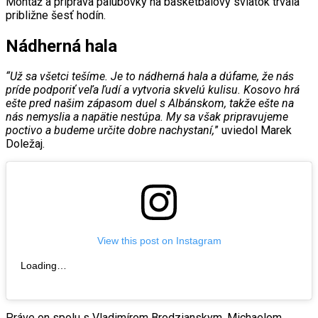
Montáž a príprava palubovky na basketbalový sviatok trvala
približne šesť hodín.
Nádherná hala
“Už sa všetci tešíme. Je to nádherná hala a dúfame, že nás
príde podporiť veľa ľudí a vytvoria skvelú kulisu. Kosovo hrá
ešte pred našim zápasom duel s Albánskom, takže ešte na
nás nemyslia a napätie nestúpa. My sa však pripravujeme
poctivo a budeme určite dobre nachystaní,
” uviedol Marek
Doležaj.
View this post on Instagram
Loading…
Práve on spolu s Vladimírom Brodzianskym, Michaelom