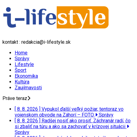
kontakt : redakcia@i-lifestyle.sk
Home
Správy
Lifestyle
Šport
Ekonomika
Kultúra
Zaujímavosti
Práve teraz
[ 8. 8. 2026 ]
Vypukol ďalší veľký požiar, tentoraz vo
vojenskom obvode na Záhorí – FOTO
Správy
[ 8. 8. 2026 ]
Radšej nosiť ako prosiť. Záchranár radí, čo
si zbaliť na túru a ako sa zachovať v krízovej situácii
Správy