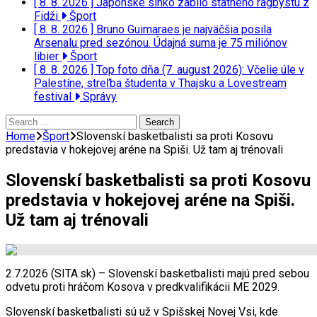
[ 8. 8. 2026 ]
Japonské slnko zabilo statného ragbystu z
Fidži
Šport
[ 8. 8. 2026 ]
Bruno Guimaraes je najväčšia posila
Arsenalu pred sezónou. Údajná suma je 75 miliónov
libier
Šport
[ 8. 8. 2026 ]
Top foto dňa (7. august 2026): Včelie úle v
Palestíne, streľba študenta v Thajsku a Lovestream
festival
Správy
Search
for:
Home
Šport
Slovenskí basketbalisti sa proti Kosovu
predstavia v hokejovej aréne na Spiši. Už tam aj trénovali
Slovenskí basketbalisti sa proti Kosovu
predstavia v hokejovej aréne na Spiši.
Už tam aj trénovali
2.7.2026 (SITA.sk) – Slovenskí basketbalisti majú pred sebou
odvetu proti hráčom Kosova v predkvalifikácii ME 2029.
Slovenskí basketbalisti sú už v Spišskej Novej Vsi, kde