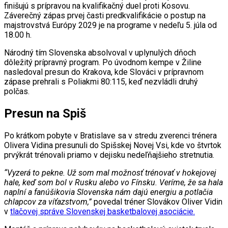
finišujú s prípravou na kvalifikačný duel proti Kosovu.
Záverečný zápas prvej časti predkvalifikácie o postup na
majstrovstvá Európy 2029 je na programe v nedeľu 5. júla od
18.00 h.
Národný tím Slovenska absolvoval v uplynulých dňoch
dôležitý prípravný program. Po úvodnom kempe v Žiline
nasledoval presun do Krakova, kde Slováci v prípravnom
zápase prehrali s Poliakmi 80:115, keď nezvládli druhý
polčas.
Presun na Spiš
Po krátkom pobyte v Bratislave sa v stredu zverenci trénera
Olivera Vidina presunuli do Spišskej Novej Vsi, kde vo štvrtok
prvýkrát trénovali priamo v dejisku nedeľňajšieho stretnutia.
“Vyzerá to pekne. Už som mal možnosť trénovať v hokejovej
hale, keď som bol v Rusku alebo vo Fínsku. Veríme, že sa hala
naplní a fanúšikovia Slovenska nám dajú energiu a potlačia
chlapcov za víťazstvom,”
povedal tréner Slovákov Oliver Vidin
v
tlačovej správe Slovenskej basketbalovej asociácie.