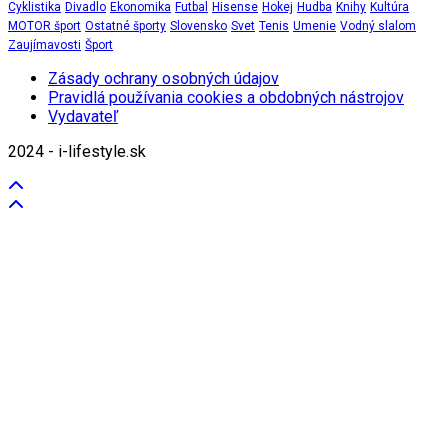
Cyklistika
Divadlo
Ekonomika
Futbal
Hisense
Hokej
Hudba
Knihy
Kultúra
MOTOR šport
Ostatné športy
Slovensko
Svet
Tenis
Umenie
Vodný slalom
Zaujímavosti
Šport
Zásady ochrany osobných údajov
Pravidlá používania cookies a obdobných nástrojov
Vydavateľ
2024 - i-lifestyle.sk