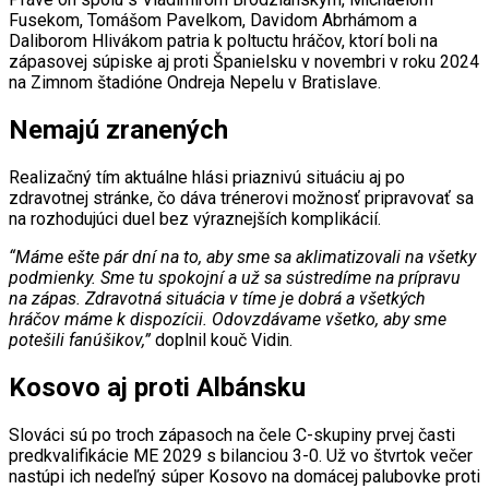
Fusekom, Tomášom Pavelkom, Davidom Abrhámom a
Daliborom Hlivákom patria k poltuctu hráčov, ktorí boli na
zápasovej súpiske aj proti Španielsku v novembri v roku 2024
na Zimnom štadióne Ondreja Nepelu v Bratislave.
Nemajú zranených
Realizačný tím aktuálne hlási priaznivú situáciu aj po
zdravotnej stránke, čo dáva trénerovi možnosť pripravovať sa
na rozhodujúci duel bez výraznejších komplikácií.
“Máme ešte pár dní na to, aby sme sa aklimatizovali na všetky
podmienky. Sme tu spokojní a už sa sústredíme na prípravu
na zápas. Zdravotná situácia v tíme je dobrá a všetkých
hráčov máme k dispozícii. Odovzdávame všetko, aby sme
potešili fanúšikov,”
doplnil kouč Vidin.
Kosovo aj proti Albánsku
Slováci sú po troch zápasoch na čele C-skupiny prvej časti
predkvalifikácie ME 2029 s bilanciou 3-0. Už vo štvrtok večer
nastúpi ich nedeľný súper Kosovo na domácej palubovke proti