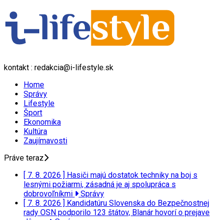
kontakt : redakcia@i-lifestyle.sk
Home
Správy
Lifestyle
Šport
Ekonomika
Kultúra
Zaujímavosti
Práve teraz
[ 7. 8. 2026 ]
Hasiči majú dostatok techniky na boj s
lesnými požiarmi, zásadná je aj spolupráca s
dobrovoľníkmi
Správy
[ 7. 8. 2026 ]
Kandidatúru Slovenska do Bezpečnostnej
rady OSN podporilo 123 štátov, Blanár hovorí o prejave