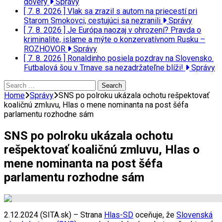
dôvery
Správy
[ 7. 8. 2026 ]
Vlak sa zrazil s autom na priecestí pri
Starom Smokovci, cestujúci sa nezranili
Správy
[ 7. 8. 2026 ]
Je Európa naozaj v ohrození? Pravda o
kriminalite, islame a mýte o konzervatívnom Rusku –
ROZHOVOR
Správy
[ 7. 8. 2026 ]
Ronaldinho posiela pozdrav na Slovensko.
Futbalová šou v Trnave sa nezadržateľne blíži!
Správy
Search
for:
Home
Správy
SNS po polroku ukázala ochotu rešpektovať
koaličnú zmluvu, Hlas o mene nominanta na post šéfa
parlamentu rozhodne sám
SNS po polroku ukázala ochotu
rešpektovať koaličnú zmluvu, Hlas o
mene nominanta na post šéfa
parlamentu rozhodne sám
2.12.2024 (SITA.sk) – Strana
Hlas-SD
oceňuje, že
Slovenská