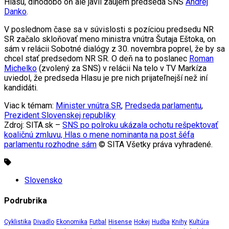
Hlasu, dlhodobo oň ale javil záujem predseda SNS
Andrej
Danko
.
V poslednom čase sa v súvislosti s pozíciou predsedu NR
SR začalo skloňovať meno ministra vnútra Šutaja Eštoka, on
sám v relácii Sobotné dialógy z 30. novembra poprel, že by sa
chcel stať predsedom NR SR. O deň na to poslanec
Roman
Michelko
(zvolený za SNS) v relácii Na telo v TV Markíza
uviedol, že predseda Hlasu je pre nich prijateľnejší než iní
kandidáti.
Viac k témam:
Minister vnútra SR
,
Predseda parlamentu
,
Prezident Slovenskej republiky
Zdroj: SITA.sk –
SNS po polroku ukázala ochotu rešpektovať
koaličnú zmluvu, Hlas o mene nominanta na post šéfa
parlamentu rozhodne sám
© SITA Všetky práva vyhradené.
Slovensko
Podrubrika
Cyklistika
Divadlo
Ekonomika
Futbal
Hisense
Hokej
Hudba
Knihy
Kultúra