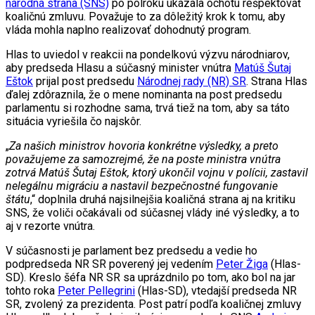
národná strana (SNS)
po polroku ukázala ochotu rešpektovať
koaličnú zmluvu. Považuje to za dôležitý krok k tomu, aby
vláda mohla naplno realizovať dohodnutý program.
Hlas to uviedol v reakcii na pondelkovú výzvu národniarov,
aby predseda Hlasu a súčasný minister vnútra
Matúš Šutaj
Eštok
prijal post predsedu
Národnej rady (NR) SR
. Strana Hlas
ďalej zdôraznila, že o mene nominanta na post predsedu
parlamentu si rozhodne sama, trvá tiež na tom, aby sa táto
situácia vyriešila čo najskôr.
„
Za našich ministrov hovoria konkrétne výsledky, a preto
považujeme za samozrejmé, že na poste ministra vnútra
zotrvá Matúš Šutaj Eštok, ktorý ukončil vojnu v polícii, zastavil
nelegálnu migráciu a nastavil bezpečnostné fungovanie
štátu
,“ doplnila druhá najsilnejšia koaličná strana aj na kritiku
SNS, že voliči očakávali od súčasnej vlády iné výsledky, a to
aj v rezorte vnútra.
V súčasnosti je parlament bez predsedu a vedie ho
podpredseda NR SR poverený jej vedením
Peter Žiga
(Hlas-
SD). Kreslo šéfa NR SR sa uprázdnilo po tom, ako bol na jar
tohto roka
Peter Pellegrini
(Hlas-SD), vtedajší predseda NR
SR, zvolený za prezidenta. Post patrí podľa koaličnej zmluvy