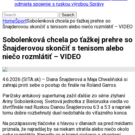
odmieta spojenie s ruskou výrobou
Správy
Search
for:
Home
Šport
Sobolenková chcela po ťažkej prehre so
Šnajderovou skončiť s tenisom alebo niečo rozmlátiť – VIDEO
Sobolenková chcela po ťažkej prehre so
Šnajderovou skončiť s tenisom alebo
niečo rozmlátiť – VIDEO
4.6.2026 (SITA.sk) – Diana Šnajderová a Maja Chwaliňská si
zahrajú proti sebe o postup do finále na Roland Garros.
Parížsky antukový superturnaj zažil ďalšie zo série zlyhaní
Ariny Sobolenkovej. Svetová jednotka z Bieloruska viedla vo
štvrťfinále nad Ruskou Dianou Šnajderovou 6:3 a 5:3 a napriek
tomu dobre rozbehnutý duel nedotiahla do víťazného konca.
Na pozápasovej tlačovke s hlavou v dlaniach sa pred médiami
priznala, že najradšej by sa niekam stratila alebo niečo okolo
seba rozmlátila. Napadlo jej aj krajné riešenie o skončení