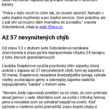
kariéry.
“Práve v tejto chvíli to cítim tak, že chcem skončiť. Nemám v
sebe žiadne myšlienky a ani žiadne emócie. Som prázdna, ale
o pár dní sa možno dám mentálne do poriadku,”
vravela
Sobolenková, cituje ju
web iDnes.cz
.
Až 57 nevynútených chýb
Od stavu 5:3 v druhom sete Sobolenková nečakane
znervóznela a zrazu jej hra nepripomínala víťazku 24 turnajov,
z toho štyroch grandslamových.
Ľaváčka Šnajderová využila psychický útlm súperky, ktorá
urobila v zápase až 57 nevynútených chýb, kým jej súperka o
30 menej. Šnajderová, nasadená dvadsaťpäťka turnaja, vyhrala
všetky zostávajúce gemy a slávnejšej súperke nadelila
nepopulárneho “kanára” v treťom sete.
“Neviem, kedy naposledy predtým sa mi stalo, že som prehrala
desať gemov v rade. Mentálne som sa ocitla v hlbokej temnej
jame a nevedela som sa vyhrabať naspäť na svetlo. Keď
začnete o všetkom príliš premýšľať, zrazu kopíte chyby a