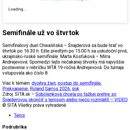
Loading…
Semifinále už vo štvrtok
Semifinálový duel Chwaliňská – Šnajderová sa bude hrať vo
štvrtok po 16.30 h. Ešte predtým po 15.00 h sa uskutoční prvé,
ukrajinsko-ruské semifinále: Marta Kosťuková – Mirra
Andrejevová. Spomedzi tejto nečakanej štvorky má najvyššie
postavenie v rebríčku WTA 19-ročná Andrejevová. Do turnaja
vstupovala ako číslo 8.
Viac k témam:
dvojhra žien
,
postup do semifinále
,
Prekvapenie
,
Roland Garros 2026
,
šok
Zdroj: SITA.sk –
Sobolenková chcela po ťažkej prehre so
Šnajderovou skončiť s tenisom alebo niečo rozmlátiť – VIDEO
© SITA Všetky práva vyhradené.
Tenis
Podrubrika