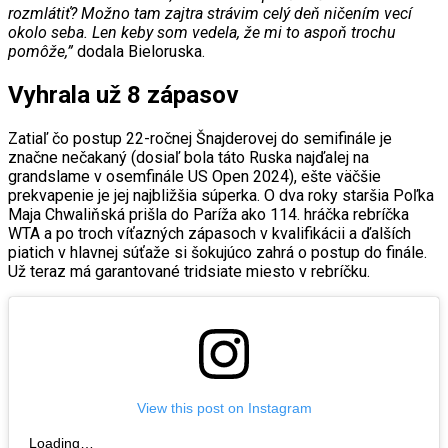
rozmlátiť? Možno tam zajtra strávim celý deň ničením vecí
okolo seba. Len keby som vedela, že mi to aspoň trochu
pomôže,”
dodala Bieloruska.
Vyhrala už 8 zápasov
Zatiaľ čo postup 22-ročnej Šnajderovej do semifinále je
značne nečakaný (dosiaľ bola táto Ruska najďalej na
grandslame v osemfinále US Open 2024), ešte väčšie
prekvapenie je jej najbližšia súperka. O dva roky staršia Poľka
Maja Chwaliňská prišla do Paríža ako 114. hráčka rebríčka
WTA a po troch víťazných zápasoch v kvalifikácii a ďalších
piatich v hlavnej súťaže si šokujúco zahrá o postup do finále.
Už teraz má garantované tridsiate miesto v rebríčku.
View this post on Instagram
Loading…