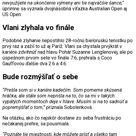
nevyužijete na ukončenie výmeny ani tie najväčšie šance,”
úprimne sa vyznala dvojnásobná víťazka Australian Open aj
US Open.
Vlani zlyhala vo finále
Podobné zlyhanie nepostihlo 28-ročnú bieloruskú tenistku po
prvý raz a zažil to už aj Paríž. Vlani sa chystala prvýkrát v
kariére zdvihnúť nad hlavu Pohár Suzanne Lenglenovej, ale po
úspešnom prvom sete vo finále 7:6, prehrala s Coco
Gauffovou ďalšie dva 2:6 a 4:6.
Bude rozmýšľať o sebe
“Prešla som si v kariére kadečím. Som pomerne skúsená
hráčka, ale stále som neprišla na to, čo sa mi v takých
vypätých momentoch deje v hlave. Musím si na to sadnúť a
popremýšľať o tom,”
priznala Sobolenková.
Na otázku, ako čo najskôr dostane zo seba frustráciu po
nečakanej prehre, sa pousmiala.
“Poznáte tie miestnosti, kde môžete prísť a všetko tam