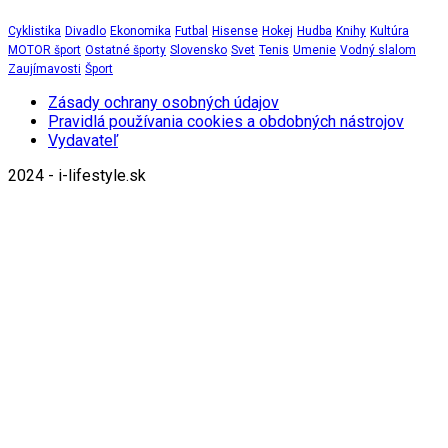
Cyklistika
Divadlo
Ekonomika
Futbal
Hisense
Hokej
Hudba
Knihy
Kultúra
MOTOR šport
Ostatné športy
Slovensko
Svet
Tenis
Umenie
Vodný slalom
Zaujímavosti
Šport
Zásady ochrany osobných údajov
Pravidlá používania cookies a obdobných nástrojov
Vydavateľ
2024 - i-lifestyle.sk