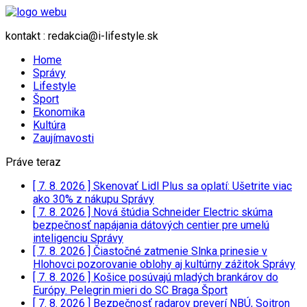
kontakt : redakcia@i-lifestyle.sk
Home
Správy
Lifestyle
Šport
Ekonomika
Kultúra
Zaujímavosti
Práve teraz
[ 7. 8. 2026 ]
Skenovať Lidl Plus sa oplatí: Ušetrite viac
ako 30% z nákupu
Správy
[ 7. 8. 2026 ]
Nová štúdia Schneider Electric skúma
bezpečnosť napájania dátových centier pre umelú
inteligenciu
Správy
[ 7. 8. 2026 ]
Čiastočné zatmenie Slnka prinesie v
Hlohovci pozorovanie oblohy aj kultúrny zážitok
Správy
[ 7. 8. 2026 ]
Košice posúvajú mladých brankárov do
Európy. Pelegrin mieri do SC Braga
Šport
[ 7. 8. 2026 ]
Bezpečnosť radarov preverí NBÚ, Soitron