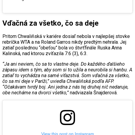
Vďačná za všetko, čo sa deje
Pritom Chwaliňská v kariére dosiaľ nebola v najlepšej stovke
rebríčka WTA a na Roland Garros nikdy predtým nehrala. Jej
zatiaľ poslednou “obeťou” bola vo štvrťfinále Ruska Anna
Kalinská, nad ktorou zvíťazila 7:6 (3), 6:3.
“Ja ani neviem, čo sa to vlastne deje. Do každého ďalšieho
zápasu idem s tým, aby som si to užila a neurobila si hanbu. A
zatiaľ to vychádza na samé víťazstvá. Som vďačná za všetko,
čo sa mi deje v Paríži,” uviedla Chwaliňská podľa AFP.
“Očakávam tvrdý boj. Ani jedna z nás tej druhej nič nedaruje,
obe necháme na dvorci všetko,”
nadviazala Šnajderová.
View this post on Instagram