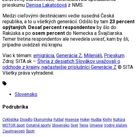
prieskumu
Denisa Lakatošová
z NMS.
Medzi cieľovými destináciami vedie susedná Česká
republika, a to u všetkých generácií. Odišlo by tam
23 percent
opýtaných
.
Desať percent respondentov
by šlo do
Rakúska a po
osem percent
do Nemecka a Švajčiarska.
Temer tretina respondentov ale nevedela uviesť, kam by šli,
prípadne uvádzali inú krajinu.
Viac k témam:
emigrácia
,
Generácia Z
,
Mileniáli
,
Prieskum
Zdroj: SITA.sk –
Štyria z desiatich Slovákov uvažovali o
odchode z krajiny, najčastejšie príslušníci Generácie Z
© SITA
Všetky práva vyhradené.
Slovensko
Podrubrika
Cyklistika
Divadlo
Ekonomika
Futbal
Hisense
Hokej
Hudba
Knihy
Kultúra
MOTOR šport
Ostatné športy
Slovensko
Svet
Tenis
Umenie
Vodný slalom
Zaujímavosti
Šport