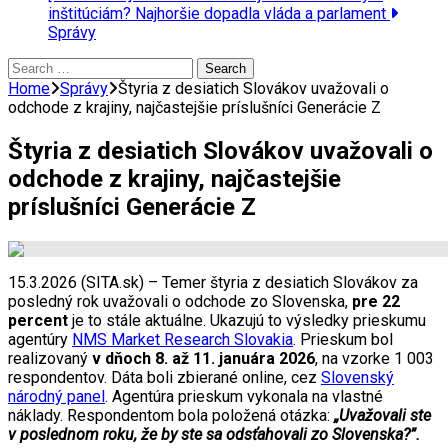
inštitúciám? Najhoršie dopadla vláda a parlament
Správy
Search
for:
Home
Správy
Štyria z desiatich Slovákov uvažovali o
odchode z krajiny, najčastejšie príslušníci Generácie Z
Štyria z desiatich Slovákov uvažovali o
odchode z krajiny, najčastejšie
príslušníci Generácie Z
15.3.2026 (SITA.sk) – Temer štyria z desiatich Slovákov za
posledný rok uvažovali o odchode zo Slovenska,
pre 22
percent
je to stále aktuálne. Ukazujú to výsledky prieskumu
agentúry
NMS Market Research Slovakia
. Prieskum bol
realizovaný
v dňoch 8. až 11. januára 2026
, na vzorke 1 003
respondentov. Dáta boli zbierané online, cez
Slovenský
národný panel
. Agentúra prieskum vykonala na vlastné
náklady. Respondentom bola položená otázka:
„Uvažovali ste
v poslednom roku, že by ste sa odsťahovali zo Slovenska?”.