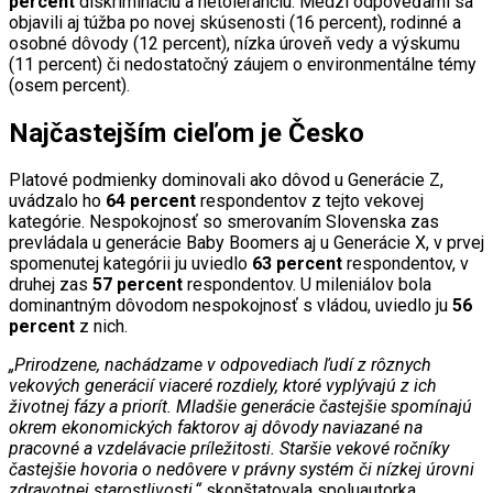
percent
diskrimináciu a netoleranciu. Medzi odpoveďami sa
objavili aj túžba po novej skúsenosti (16 percent), rodinné a
osobné dôvody (12 percent), nízka úroveň vedy a výskumu
(11 percent) či nedostatočný záujem o environmentálne témy
(osem percent).
Najčastejším cieľom je Česko
Platové podmienky dominovali ako dôvod u Generácie Z,
uvádzalo ho
64 percent
respondentov z tejto vekovej
kategórie. Nespokojnosť so smerovaním Slovenska zas
prevládala u generácie Baby Boomers aj u Generácie X, v prvej
spomenutej kategórii ju uviedlo
63 percent
respondentov, v
druhej zas
57 percent
respondentov. U mileniálov bola
dominantným dôvodom nespokojnosť s vládou, uviedlo ju
56
percent
z nich.
„Prirodzene, nachádzame v odpovediach ľudí z rôznych
vekových generácií viaceré rozdiely, ktoré vyplývajú z ich
životnej fázy a priorít. Mladšie generácie častejšie spomínajú
okrem ekonomických faktorov aj dôvody naviazané na
pracovné a vzdelávacie príležitosti. Staršie vekové ročníky
častejšie hovoria o nedôvere v právny systém či nízkej úrovni
zdravotnej starostlivosti,“
skonštatovala spoluautorka