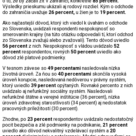
o to, že by začali žiť v zahraničí, konkrétne
85 percent.
Výsledky prieskumu ukázali aj rodový rozdiel. Kým o odchode
do zahraničia uvažuje
26 percent,
u žien je to
19 percent.
Ako najčastejší dôvod, ktorý ich viedol k úvahám o odchode
zo Slovenska, uvádzali respondenti nespokojnosť so
smerovaním krajiny (na túto otázku odpovedali tí, ktorí odchod
zo Slovenska zvažujú alebo zvažovali). Tento dôvod uviedlo
56 percent
z nich. Nespokojnosť s vládou uvádzalo
52
percent
respondentov, rovných
50 percent
uviedlo ako
dôvod zlé platové podmienky.
V tesnom závese so
49 percentami
nasledovala nízka
životná úroveň. Za ňou so
40 percentami
skončila vysoká
úroveň korupcie, nasledovaná nedôverou v právny systém,
ktorý uviedlo
39 percent
opýtaných. Rovnaké percento z nich
uvádzalo aj nefunkčný sociálny systém. Nasledovali
nefunkčné štátne a verejné inštitúcie (36 percent), nízka
úroveň zdravotnej starostlivosti (34 percent) aj nedostatok
pracovných príležitostí (30 percent).
Zhodne, po
23 percent
respondentov uvádzalo nedostatočný
pocit bezpečia a zlé podmienky na podnikanie,
21 percent
uviedlo ako dôvod nekvalitný vzdelávací systém a
20