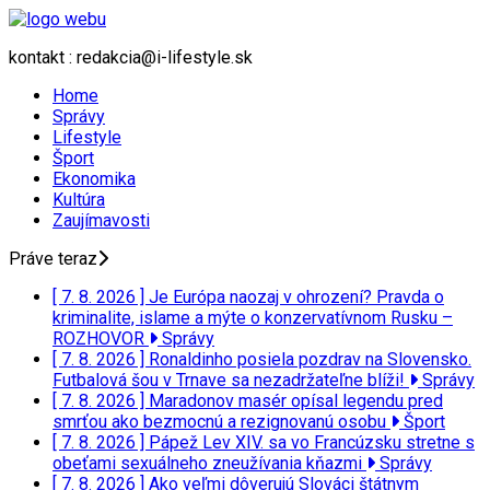
kontakt : redakcia@i-lifestyle.sk
Home
Správy
Lifestyle
Šport
Ekonomika
Kultúra
Zaujímavosti
Práve teraz
[ 7. 8. 2026 ]
Je Európa naozaj v ohrození? Pravda o
kriminalite, islame a mýte o konzervatívnom Rusku –
ROZHOVOR
Správy
[ 7. 8. 2026 ]
Ronaldinho posiela pozdrav na Slovensko.
Futbalová šou v Trnave sa nezadržateľne blíži!
Správy
[ 7. 8. 2026 ]
Maradonov masér opísal legendu pred
smrťou ako bezmocnú a rezignovanú osobu
Šport
[ 7. 8. 2026 ]
Pápež Lev XIV. sa vo Francúzsku stretne s
obeťami sexuálneho zneužívania kňazmi
Správy
[ 7. 8. 2026 ]
Ako veľmi dôverujú Slováci štátnym