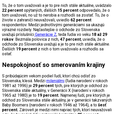
To, že o tom uvažovali a je to pre nich stále aktuálne, uvádzalo
22 percent
opýtaných, ďalších
15 percent
odpovedalo, že o
tom uvažovali, no už to nerobia a rozhodli sa zostať. To, že o
živote v zahraničí neuvažovali, uviedlo
62 percent
respondentov. Medzi jednotlivými generáciami sa ukazujú
výrazné rozdiely. Najčastejšie o odchode zo Slovenska
uvažujú príslušníci
Generácie Z
, teda ľudia vo veku
18 až 29
rokov
. Bezmála polovica z nich,
47 percent
, uviedla, že o
odchode zo Slovenska uvažujú a je to pre nich stále aktuálne.
Ďalších
19 percent
z nich o tom uvažovalo a rozhodlo sa
ostať.
Nespokojnosť so smerovaním krajiny
S pribúdajúcim vekom podiel ľudí, ktorí chcú odísť zo
Slovenska, klesá. Medzi
mileniálmi
(ľudia narodení v rokoch
1981 až 1996) je
29 percent
tých, pre ktorých je odchod zo
Slovenska stále aktuálny, v Generácii X (narodení v rokoch
1965 až 1980) je to
19 percent.
Najmenej ľudí, pre ktorých je
odchod zo Slovenska stále aktuálny, je v generácii takzvaných
Baby Boomers (narodení v rokoch 1946 až 1964), a to
šesť
percent.
Zároveň je medzi nimi najviac tých, ktorí neuvažovali