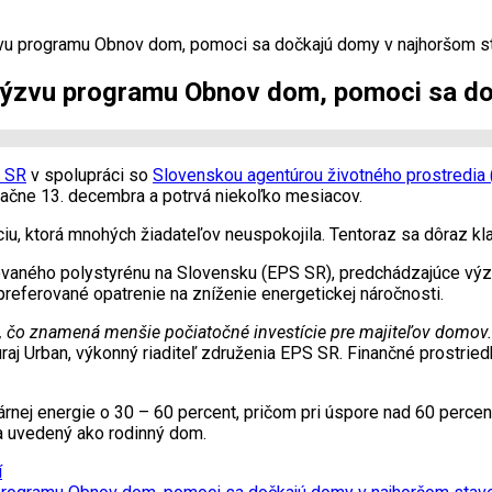
ýzvu programu Obnov dom, pomoci sa dočkajú domy v najhoršom s
u výzvu programu Obnov dom, pomoci sa d
) SR
v spolupráci so
Slovenskou agentúrou životného prostredia
začne 13. decembra a potrvá niekoľko mesiacov.
áciu, ktorá mnohých žiadateľov neuspokojila. Tentoraz sa dôraz 
vaného polystyrénu na Slovensku (EPS SR), predchádzajúce výzvy
ferované opatrenie na zníženie energetickej náročnosti.
čo znamená menšie počiatočné investície pre majiteľov domov. 
raj Urban, výkonný riaditeľ združenia EPS SR. Finančné prostrie
rnej energie o 30 – 60 percent, pričom pri úspore nad 60 perce
a uvedený ako rodinný dom.
í