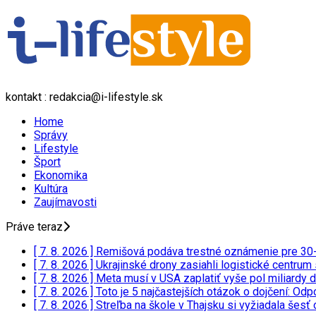
kontakt : redakcia@i-lifestyle.sk
Home
Správy
Lifestyle
Šport
Ekonomika
Kultúra
Zaujímavosti
Práve teraz
[ 7. 8. 2026 ]
Remišová podáva trestné oznámenie pre 30-
[ 7. 8. 2026 ]
Ukrajinské drony zasiahli logistické centru
[ 7. 8. 2026 ]
Meta musí v USA zaplatiť vyše pol miliardy 
[ 7. 8. 2026 ]
Toto je 5 najčastejších otázok o dojčení: 
[ 7. 8. 2026 ]
Streľba na škole v Thajsku si vyžiadala šesť