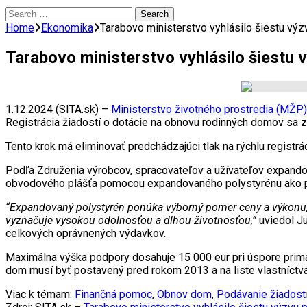
Search
for:
Home
Ekonomika
Tarabovo ministerstvo vyhlásilo šiestu v
Tarabovo ministerstvo vyhlásilo šiest
1.12.2024 (SITA.sk) –
Ministerstvo životného prostredia (MŽP
Registrácia žiadostí o dotácie na obnovu rodinných domov sa 
Tento krok má eliminovať predchádzajúci tlak na rýchlu registr
Podľa Združenia výrobcov, spracovateľov a užívateľov expando
obvodového plášťa pomocou expandovaného polystyrénu ako pre
“Expandovaný polystyrén ponúka výborný pomer ceny a výkonu, 
vyznačuje vysokou odolnosťou a dlhou životnosťou,”
uviedol Ju
celkových oprávnených výdavkov.
Maximálna výška podpory dosahuje 15 000 eur pri úspore primá
dom musí byť postavený pred rokom 2013 a na liste vlastníctv
Viac k témam:
Finančná pomoc
,
Obnov dom
,
Podávanie žiadost