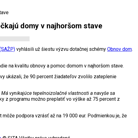
tave
očkajú domy v najhoršom stave
 (SAŽP)
vyhlásili už šiestu výzvu dotačnej schémy
Obnov dom
.
kladie na kvalitu obnovy a pomoc domom v najhoršom stave.
 ukázali, že 90 percent žiadateľov zvolilo zateplenie
Má vynikajúce tepelnoizolačné vlastnosti a navyše sa
dky z programu možno preplatiť vo výške až 75 percent z
nt môže podpora vzrásť až na 19 000 eur. Podmienkou je, že