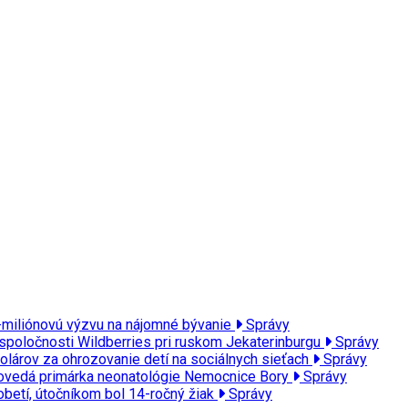
miliónovú výzvu na nájomné bývanie
Správy
m spoločnosti Wildberries pri ruskom Jekaterinburgu
Správy
dolárov za ohrozovanie detí na sociálnych sieťach
Správy
Odpovedá primárka neonatológie Nemocnice Bory
Správy
 obetí, útočníkom bol 14-ročný žiak
Správy