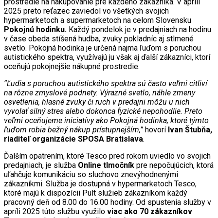
prostredie na nakupovanie pre každého zákazníka. V apríli
2025 preto reťazec zaviedol vo všetkých svojich
hypermarketoch a supermarketoch na celom Slovensku
Pokojnú hodinku.
Každý pondelok je v predajniach na hodinu
v čase obeda stíšená hudba, zvuky pokladníc aj stlmené
svetlo. Pokojná hodinka je určená najmä ľuďom s poruchou
autistického spektra, využívajú ju však aj ďalší zákazníci, ktorí
oceňujú pokojnejšie nákupné prostredie.
“Ľudia s poruchou autistického spektra sú často veľmi citliví
na rôzne zmyslové podnety. Výrazné svetlo, náhle zmeny
osvetlenia, hlasné zvuky či ruch v predajni môžu u nich
vyvolať silný stres alebo dokonca fyzické nepohodlie. Preto
veľmi oceňujeme iniciatívy ako Pokojná hodinka, ktoré týmto
ľuďom robia bežný nákup prístupnejším,”
hovorí
Ivan Štubňa,
riaditeľ organizácie SPOSA Bratislava
.
Ďalším opatrením, ktoré Tesco pred rokom uviedlo vo svojich
predajniach, je služba
Online tlmočník
pre nepočujúcich, ktorá
uľahčuje komunikáciu so sluchovo znevýhodnenými
zákazníkmi. Služba je dostupná v hypermarketoch Tesco,
ktoré majú k dispozícii Pult služieb zákazníkom každý
pracovný deň od 8.00 do 16.00 hodiny. Od spustenia služby v
apríli 2025 túto službu využilo
viac ako 70 zákazníkov