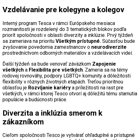
Vzdelávanie pre kolegyne a kolegov
Interný program Tesca v rámci Európskeho mesiaca
rozmanitosti je rozdelený do 3 tematických blokov podľa
priorít spoločnosti v oblasti diverzity a inklúzie. Prvý týždeň
sa zameriava na prioritu
Všetkým prístupné.
Súčasťou bude
zvyšovanie povedomia zamestnancov o
neurodiverzite
prostredníctvom odborných materiálov a vzdelávacích videí.
Ďalší týždeň sa bude venovať záväzkom
Zapojenie
všetkých
a
Flexibilita pre všetkých
. Zameria sa na témy
rodovej rovnováhy, podpory LGBTQ+ komunity a dôležitosti
flexibility v rôznych životných etapách. Treťou prioritnou
oblasťou je
Rozvíjanie kariéry
a príležitosti na rast pre
všetkých, v rámci ktorej Tesco otvorí aj dôležitú tému starnutia
populácie a budúcnosti práce.
Diverzita a inklúzia smerom k
zákazníkom
Cieľom spoločnosti Tesco je vytvárať ohľaduplné a prístupné