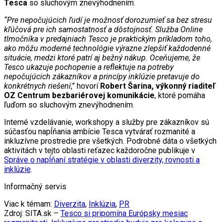
Tesca
so sluchovým znevýhodnením.
“Pre nepočujúcich ľudí je možnosť dorozumieť sa bez stresu
kľúčová pre ich samostatnosť a dôstojnosť. Služba Online
tlmočníka v predajniach Tesco je praktickým príkladom toho,
ako môžu moderné technológie výrazne zlepšiť každodenné
situácie, medzi ktoré patrí aj bežný nákup. Oceňujeme, že
Tesco ukazuje pochopenie a reflektuje na potreby
nepočujúcich zákazníkov a princípy inklúzie pretavuje do
konkrétnych riešení
,” hovorí
Robert Šarina, výkonný riaditeľ
OZ Centrum bezbariérovej komunikácie
, ktoré pomáha
ľuďom so sluchovým znevýhodnením.
Interné vzdelávanie, workshopy a služby pre zákazníkov sú
súčasťou napĺňania ambície Tesca vytvárať rozmanité a
inkluzívne prostredie pre všetkých. Podrobné dáta o všetkých
aktivitách v tejto oblasti reťazec každoročne publikuje v
Správe o napĺňaní stratégie v oblasti diverzity, rovnosti a
inklúzie
.
Informačný servis
Viac k témam:
Diverzita
,
Inklúzia
,
PR
Zdroj: SITA.sk –
Tesco si pripomína Európsky mesiac