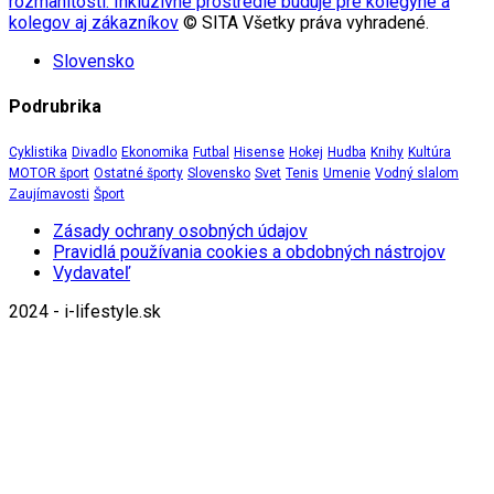
rozmanitosti. Inkluzívne prostredie buduje pre kolegyne a
kolegov aj zákazníkov
© SITA Všetky práva vyhradené.
Slovensko
Podrubrika
Cyklistika
Divadlo
Ekonomika
Futbal
Hisense
Hokej
Hudba
Knihy
Kultúra
MOTOR šport
Ostatné športy
Slovensko
Svet
Tenis
Umenie
Vodný slalom
Zaujímavosti
Šport
Zásady ochrany osobných údajov
Pravidlá používania cookies a obdobných nástrojov
Vydavateľ
2024 - i-lifestyle.sk