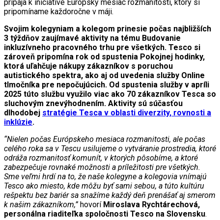
pripája k iniciatíve Európsky mesiac rozmanitosti, ktorý si
pripomíname každoročne v máji.
Svojim kolegyniam a kolegom prinesie počas najbližších
3 týždňov zaujímavé aktivity na tému Budovanie
inkluzívneho pracovného trhu pre všetkých. Tesco si
zároveň pripomína rok od spustenia Pokojnej hodinky,
ktorá uľahčuje nákupy zákazníkov s poruchou
autistického spektra, ako aj od uvedenia služby Online
tlmočníka pre nepočujúcich. Od spustenia služby v apríli
2025 túto službu využilo viac ako 70 zákazníkov Tesca so
sluchovým znevýhodnením. Aktivity sú súčasťou
dlhodobej
stratégie Tesca v oblasti diverzity, rovnosti a
inklúzie
.
“Nielen počas Európskeho mesiaca rozmanitosti, ale počas
celého roka sa v Tescu usilujeme o vytváranie prostredia, ktoré
odráža rozmanitosť komunít, v ktorých pôsobíme, a ktoré
zabezpečuje rovnaké možnosti a príležitosti pre všetkých.
Sme veľmi hrdí na to, že naše kolegyne a kolegovia vnímajú
Tesco ako miesto, kde môžu byť sami sebou, a túto kultúru
rešpektu bez bariér sa snažíme každý deň prenášať aj smerom
k našim zákazníkom,”
hovorí
Miroslava Rychtárechová,
personálna riaditeľka spoločnosti Tesco na Slovensku
.