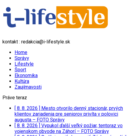
kontakt : redakcia@i-lifestyle.sk
Home
Správy
Lifestyle
Šport
Ekonomika
Kultúra
Zaujímavosti
Práve teraz
[ 8. 8. 2026 ]
Mesto otvorilo denný stacionár, prvých
klientov zariadenia pre seniorov privíta v polovici
augusta – FOTO
Správy
[ 8. 8. 2026 ]
Vypukol ďalší veľký požiar, tentoraz vo
vojenskom obvode na Záhorí – FOTO
Správy