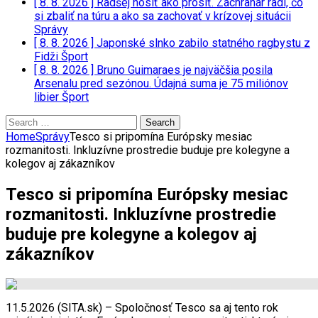
[ 8. 8. 2026 ]
Radšej nosiť ako prosiť. Záchranár radí, čo
si zbaliť na túru a ako sa zachovať v krízovej situácii
Správy
[ 8. 8. 2026 ]
Japonské slnko zabilo statného ragbystu z
Fidži
Šport
[ 8. 8. 2026 ]
Bruno Guimaraes je najväčšia posila
Arsenalu pred sezónou. Údajná suma je 75 miliónov
libier
Šport
Search
for:
Home
Správy
Tesco si pripomína Európsky mesiac
rozmanitosti. Inkluzívne prostredie buduje pre kolegyne a
kolegov aj zákazníkov
Tesco si pripomína Európsky mesiac
rozmanitosti. Inkluzívne prostredie
buduje pre kolegyne a kolegov aj
zákazníkov
11.5.2026 (SITA.sk) – Spoločnosť Tesco sa aj tento rok