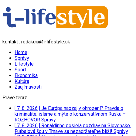
kontakt : redakcia@i-lifestyle.sk
Home
Správy
Lifestyle
Šport
Ekonomika
Kultúra
Zaujímavosti
Práve teraz
[ 7. 8. 2026 ]
Je Európa naozaj v ohrození? Pravda o
kriminalite, islame a mýte o konzervatívnom Rusku –
ROZHOVOR
Správy
[ 7. 8. 2026 ]
Ronaldinho posiela pozdrav na Slovensko.
Futbalová šou v Trnave sa nezadržateľne blíži!
Správy