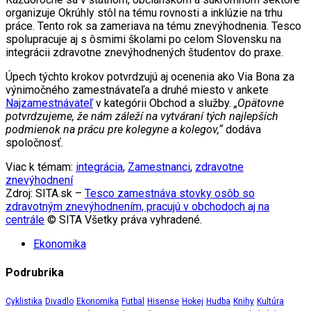
organizuje Okrúhly stôl na tému rovnosti a inklúzie na trhu
práce. Tento rok sa zameriava na tému znevýhodnenia. Tesco
spolupracuje aj s ôsmimi školami po celom Slovensku na
integrácii zdravotne znevýhodnených študentov do praxe.
Úpech týchto krokov potvrdzujú aj ocenenia ako Via Bona za
výnimočného zamestnávateľa a druhé miesto v ankete
Najzamestnávateľ
v kategórii Obchod a služby.
„Opätovne
potvrdzujeme, že nám záleží na vytváraní tých najlepších
podmienok na prácu pre kolegyne a kolegov,“
dodáva
spoločnosť.
Viac k témam:
integrácia
,
Zamestnanci
,
zdravotne
znevýhodnení
Zdroj: SITA.sk –
Tesco zamestnáva stovky osôb so
zdravotným znevýhodnením, pracujú v obchodoch aj na
centrále
© SITA Všetky práva vyhradené.
Ekonomika
Podrubrika
Cyklistika
Divadlo
Ekonomika
Futbal
Hisense
Hokej
Hudba
Knihy
Kultúra