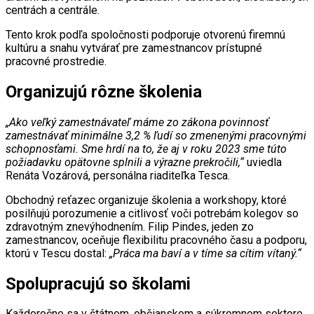
centrách a centrále.
Tento krok podľa spoločnosti podporuje otvorenú firemnú
kultúru a snahu vytvárať pre zamestnancov prístupné
pracovné prostredie.
Organizujú rôzne školenia
„Ako veľký zamestnávateľ máme zo zákona povinnosť
zamestnávať minimálne 3,2 % ľudí so zmenenými pracovnými
schopnosťami. Sme hrdí na to, že aj v roku 2023 sme túto
požiadavku opätovne splnili a výrazne prekročili,“
uviedla
Renáta Vozárová, personálna riaditeľka Tesca.
Obchodný reťazec organizuje školenia a workshopy, ktoré
posilňujú porozumenie a citlivosť voči potrebám kolegov so
zdravotným znevýhodnením. Filip Pindes, jeden zo
zamestnancov, oceňuje flexibilitu pracovného času a podporu,
ktorú v Tescu dostal:
„Práca ma baví a v tíme sa cítim vítaný.“
Spolupracujú so školami
Každoročne sa v štátnom, občianskom a súkromnom sektore