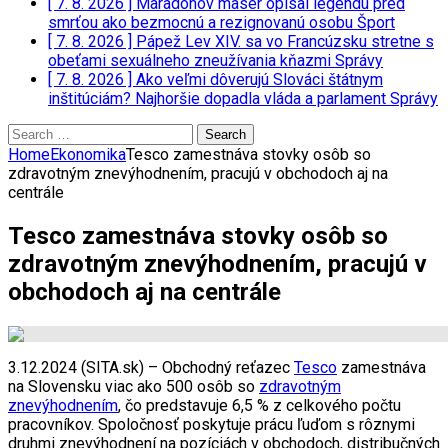
[ 7. 8. 2026 ]
Maradonov masér opísal legendu pred
smrťou ako bezmocnú a rezignovanú osobu
Šport
[ 7. 8. 2026 ]
Pápež Lev XIV. sa vo Francúzsku stretne s
obeťami sexuálneho zneužívania kňazmi
Správy
[ 7. 8. 2026 ]
Ako veľmi dôverujú Slováci štátnym
inštitúciám? Najhoršie dopadla vláda a parlament
Správy
Search
for:
Home
Ekonomika
Tesco zamestnáva stovky osôb so
zdravotným znevýhodnením, pracujú v obchodoch aj na
centrále
Tesco zamestnáva stovky osôb so
zdravotným znevýhodnením, pracujú v
obchodoch aj na centrále
3.12.2024 (SITA.sk) – Obchodný reťazec
Tesco
zamestnáva
na Slovensku viac ako 500 osôb so
zdravotným
znevýhodnením
, čo predstavuje 6,5 % z celkového počtu
pracovníkov. Spoločnosť poskytuje prácu ľuďom s rôznymi
druhmi znevýhodnení na pozíciách v obchodoch, distribučných