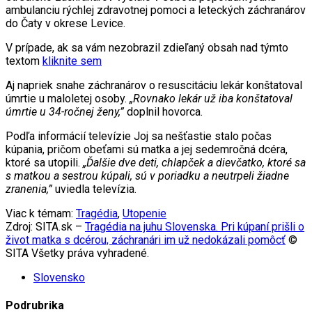
ambulanciu rýchlej zdravotnej pomoci a leteckých záchranárov
do Čaty v okrese Levice.
V prípade, ak sa vám nezobrazil zdieľaný obsah nad týmto
textom
kliknite sem
Aj napriek snahe záchranárov o resuscitáciu lekár konštatoval
úmrtie u maloletej osoby.
„Rovnako lekár už iba konštatoval
úmrtie u 34-ročnej ženy,”
doplnil hovorca.
Podľa informácií televízie Joj sa nešťastie stalo počas
kúpania, pričom obeťami sú matka a jej sedemročná dcéra,
ktoré sa utopili.
„Ďalšie dve deti, chlapček a dievčatko, ktoré sa
s matkou a sestrou kúpali, sú v poriadku a neutrpeli žiadne
zranenia,”
uviedla televízia.
Viac k témam:
Tragédia
,
Utopenie
Zdroj: SITA.sk –
Tragédia na juhu Slovenska. Pri kúpaní prišli o
život matka s dcérou, záchranári im už nedokázali pomôcť
©
SITA Všetky práva vyhradené.
Slovensko
Podrubrika