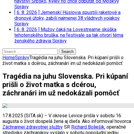
navštívi Srbsko, Kyjev ho chce odpútať od Moskvy
Správy
[ 6. 8. 2026 ]
Jemenskí Húsíovia spustili raketové a
dronové útoky, zabili najmenej 38 vládnych vojakov
Správy
[ 6. 8. 2026 ]
Mužov čaká na Lovestreame skúška
tehotenského bruška, na festivale sa tak otvorí téma
ženského zdravia
Správy
Search
for:
Home
Správy
Tragédia na juhu Slovenska. Pri kúpaní prišli o
život matka s dcérou, záchranári im už nedokázali pomôcť
Tragédia na juhu Slovenska. Pri kúpaní
prišli o život matka s dcérou,
záchranári im už nedokázali pomôcť
17.8.2025 (SITA.sk) – V okrese Levice prišla v sobotu 16.
augusta o život dospelá žena aj dieťa. Ako informoval hovorca
Záchrannej zdravotnej služby
SR
Richard Bolješik
, operačné
stredisko záchranárov vyslalo v sobotu popoludní jednu