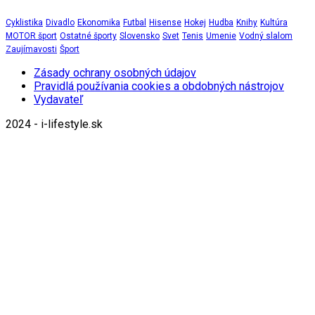
Cyklistika
Divadlo
Ekonomika
Futbal
Hisense
Hokej
Hudba
Knihy
Kultúra
MOTOR šport
Ostatné športy
Slovensko
Svet
Tenis
Umenie
Vodný slalom
Zaujímavosti
Šport
Zásady ochrany osobných údajov
Pravidlá používania cookies a obdobných nástrojov
Vydavateľ
2024 - i-lifestyle.sk