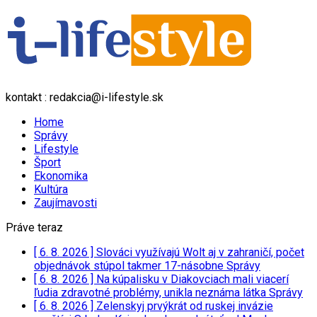
kontakt : redakcia@i-lifestyle.sk
Home
Správy
Lifestyle
Šport
Ekonomika
Kultúra
Zaujímavosti
Práve teraz
[ 6. 8. 2026 ]
Slováci využívajú Wolt aj v zahraničí, počet
objednávok stúpol takmer 17-násobne
Správy
[ 6. 8. 2026 ]
Na kúpalisku v Diakovciach mali viacerí
ľudia zdravotné problémy, unikla neznáma látka
Správy
[ 6. 8. 2026 ]
Zelenskyj prvýkrát od ruskej invázie