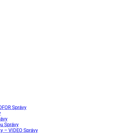
PROFOR
Správy
y
rávy
ou
Správy
lky – VIDEO
Správy