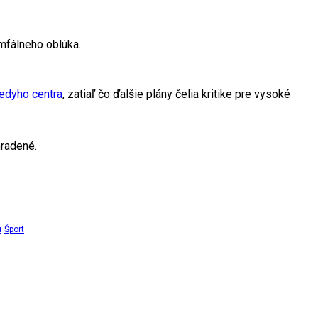
mfálneho oblúka.
edyho centra
, zatiaľ čo ďalšie plány čelia kritike pre vysoké
radené.
i
Šport