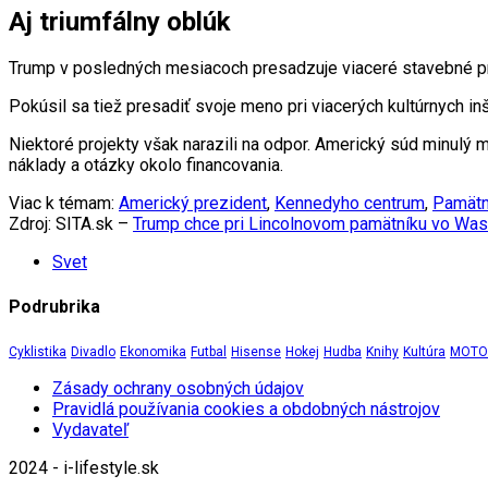
Aj triumfálny oblúk
Trump v posledných mesiacoch presadzuje viaceré stavebné proj
Pokúsil sa tiež presadiť svoje meno pri viacerých kultúrnych in
Niektoré projekty však narazili na odpor. Americký súd minul
náklady a otázky okolo financovania.
Viac k témam:
Americký prezident
,
Kennedyho centrum
,
Pamätn
Zdroj: SITA.sk –
Trump chce pri Lincolnovom pamätníku vo Wa
Svet
Podrubrika
Cyklistika
Divadlo
Ekonomika
Futbal
Hisense
Hokej
Hudba
Knihy
Kultúra
MOTOR
Zásady ochrany osobných údajov
Pravidlá používania cookies a obdobných nástrojov
Vydavateľ
2024 - i-lifestyle.sk