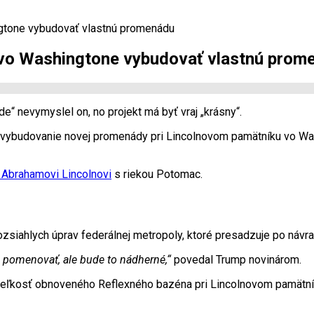
gtone vybudovať vlastnú promenádu
 vo Washingtone vybudovať vlastnú prom
e“ nevymyslel on, no projekt má byť vraj „krásny“.
a vybudovanie novej promenády pri Lincolnovom pamätníku vo Wa
Abrahamovi Lincolnovi
s riekou Potomac.
rozsiahlych úprav federálnej metropoly, ktoré presadzuje po návr
 pomenovať, ale bude to nádherné,“
povedal Trump novinárom.
veľkosť obnoveného Reflexného bazéna pri Lincolnovom pamätník