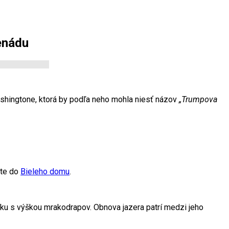
enádu
shingtone, ktorá by podľa neho mohla niesť názov
„Trumpova
ate do
Bieleho domu
.
u s výškou mrakodrapov. Obnova jazera patrí medzi jeho