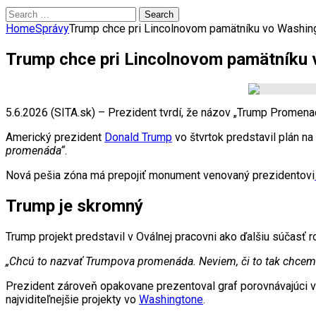
Search
for:
Home
Správy
Trump chce pri Lincolnovom pamätníku vo Washin
Trump chce pri Lincolnovom pamätníku
5.6.2026 (SITA.sk) – Prezident tvrdí, že názov „Trump Promenad
Americký prezident
Donald Trump
vo štvrtok predstavil plán n
promenáda“
.
Nová pešia zóna má prepojiť monument venovaný prezidentovi
Trump je skromný
Trump projekt predstavil v Oválnej pracovni ako ďalšiu súčasť 
„Chcú to nazvať Trumpova promenáda. Neviem, či to tak chcem
Prezident zároveň opakovane prezentoval graf porovnávajúci 
najviditeľnejšie projekty vo
Washingtone
.