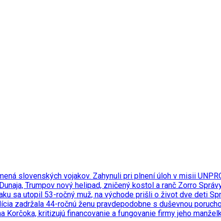
 mená slovenských vojakov. Zahynuli pri plnení úloh v misii UN
 Dunaja, Trumpov nový helipad, zničený kostol a ranč Zorro
Správ
ku sa utopil 53-ročný muž, na východe prišli o život dve deti
Sp
polícia zadržala 44-ročnú ženu pravdepodobne s duševnou poruch
a Korčoka, kritizujú financovanie a fungovanie firmy jeho manže