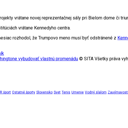
ekty vrátane novej reprezentačnej sály pri Bielom dome či triu
štitúciách vrátane Kennedyho centra.
ý mesiac rozhodol, že Trumpovo meno musí byť odstránené z
Kenn
ík
shingtone vybudovať vlastnú promenádu
© SITA Všetky práva vyh
 šport
Ostatné športy
Slovensko
Svet
Tenis
Umenie
Vodný slalom
Zaujímavost