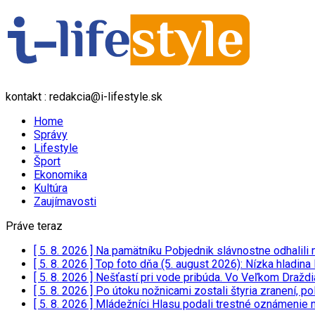
kontakt : redakcia@i-lifestyle.sk
Home
Správy
Lifestyle
Šport
Ekonomika
Kultúra
Zaujímavosti
Práve teraz
[ 5. 8. 2026 ]
Na pamätníku Pobjednik slávnostne odhalili
[ 5. 8. 2026 ]
Top foto dňa (5. august 2026): Nízka hladina
[ 5. 8. 2026 ]
Nešťastí pri vode pribúda. Vo Veľkom Draždia
[ 5. 8. 2026 ]
Po útoku nožnicami zostali štyria zranení, 
[ 5. 8. 2026 ]
Mládežníci Hlasu podali trestné oznámenie n