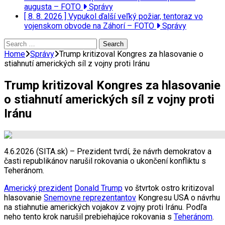
augusta – FOTO
Správy
[ 8. 8. 2026 ]
Vypukol ďalší veľký požiar, tentoraz vo
vojenskom obvode na Záhorí – FOTO
Správy
Search
for:
Home
Správy
Trump kritizoval Kongres za hlasovanie o
stiahnutí amerických síl z vojny proti Iránu
Trump kritizoval Kongres za hlasovanie
o stiahnutí amerických síl z vojny proti
Iránu
4.6.2026 (SITA.sk) – Prezident tvrdí, že návrh demokratov a
časti republikánov narušil rokovania o ukončení konfliktu s
Teheránom.
Americký prezident
Donald Trump
vo štvrtok ostro kritizoval
hlasovanie
Snemovne reprezentantov
Kongresu USA o návrhu
na stiahnutie amerických vojakov z vojny proti Iránu. Podľa
neho tento krok narušil prebiehajúce rokovania s
Teheránom
.