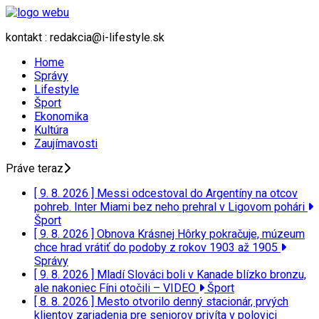
kontakt : redakcia@i-lifestyle.sk
Home
Správy
Lifestyle
Šport
Ekonomika
Kultúra
Zaujímavosti
Práve teraz
[ 9. 8. 2026 ]
Messi odcestoval do Argentíny na otcov
pohreb. Inter Miami bez neho prehral v Ligovom pohári
Šport
[ 9. 8. 2026 ]
Obnova Krásnej Hôrky pokračuje, múzeum
chce hrad vrátiť do podoby z rokov 1903 až 1905
Správy
[ 9. 8. 2026 ]
Mladí Slováci boli v Kanade blízko bronzu,
ale nakoniec Fíni otočili – VIDEO
Šport
[ 8. 8. 2026 ]
Mesto otvorilo denný stacionár, prvých
klientov zariadenia pre seniorov privíta v polovici