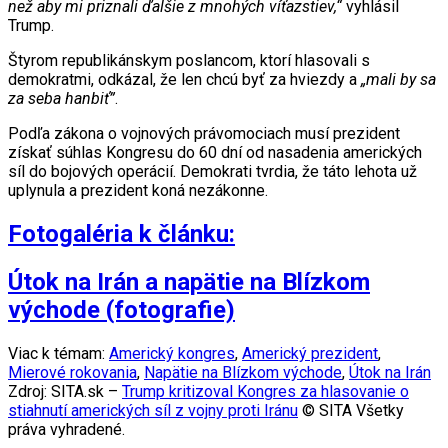
než aby mi priznali ďalšie z mnohých víťazstiev,“
vyhlásil
Trump.
Štyrom republikánskym poslancom, ktorí hlasovali s
demokratmi, odkázal, že len chcú byť za hviezdy a
„mali by sa
za seba hanbiť”
.
Podľa zákona o vojnových právomociach musí prezident
získať súhlas Kongresu do 60 dní od nasadenia amerických
síl do bojových operácií. Demokrati tvrdia, že táto lehota už
uplynula a prezident koná nezákonne.
Fotogaléria k článku:
Útok na Irán a napätie na Blízkom
východe (fotografie)
Viac k témam:
Americký kongres
,
Americký prezident
,
Mierové rokovania
,
Napätie na Blízkom východe
,
Útok na Irán
Zdroj: SITA.sk –
Trump kritizoval Kongres za hlasovanie o
stiahnutí amerických síl z vojny proti Iránu
© SITA Všetky
práva vyhradené.