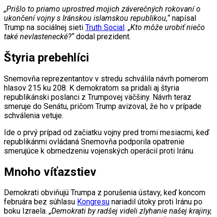
„Prišlo to priamo uprostred mojich záverečných rokovaní o
ukončení vojny s Iránskou islamskou republikou,“
napísal
Trump na sociálnej sieti
Truth Social
.
„Kto môže urobiť niečo
také nevlastenecké?“
dodal prezident.
Štyria prebehlíci
Snemovňa reprezentantov v stredu schválila návrh pomerom
hlasov 215 ku 208. K demokratom sa pridali aj štyria
republikánski poslanci z Trumpovej väčšiny. Návrh teraz
smeruje do Senátu, pričom Trump avizoval, že ho v prípade
schválenia vetuje.
Ide o prvý prípad od začiatku vojny pred tromi mesiacmi, keď
republikánmi ovládaná Snemovňa podporila opatrenie
smerujúce k obmedzeniu vojenských operácií proti Iránu.
Mnoho víťazstiev
Demokrati obviňujú Trumpa z porušenia ústavy, keď koncom
februára bez súhlasu
Kongresu
nariadil útoky proti Iránu po
boku Izraela.
„Demokrati by radšej videli zlyhanie našej krajiny,