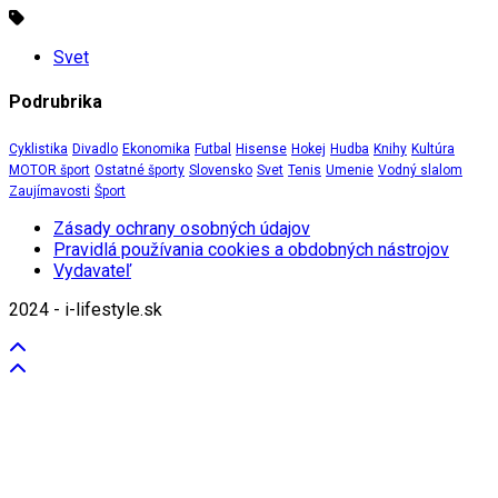
Svet
Podrubrika
Cyklistika
Divadlo
Ekonomika
Futbal
Hisense
Hokej
Hudba
Knihy
Kultúra
MOTOR šport
Ostatné športy
Slovensko
Svet
Tenis
Umenie
Vodný slalom
Zaujímavosti
Šport
Zásady ochrany osobných údajov
Pravidlá používania cookies a obdobných nástrojov
Vydavateľ
2024 - i-lifestyle.sk