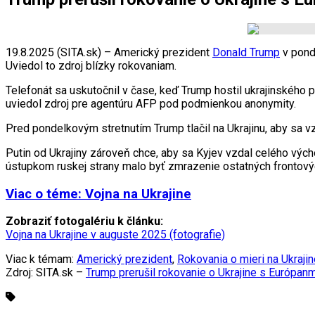
19.8.2025 (SITA.sk) – Americký prezident
Donald Trump
v pond
Uviedol to zdroj blízky rokovaniam.
Telefonát sa uskutočnil v čase, keď Trump hostil ukrajinského 
uviedol zdroj pre agentúru AFP pod podmienkou anonymity.
Pred pondelkovým stretnutím Trump tlačil na Ukrajinu, aby sa v
Putin od Ukrajiny zároveň chce, aby sa Kyjev vzdal celého vých
ústupkom ruskej strany malo byť zmrazenie ostatných frontových
Viac o téme: Vojna na Ukrajine
Zobraziť fotogalériu k článku:
Vojna na Ukrajine v auguste 2025 (fotografie)
Viac k témam:
Americký prezident
,
Rokovania o mieri na Ukrajin
Zdroj: SITA.sk –
Trump prerušil rokovanie o Ukrajine s Európanm