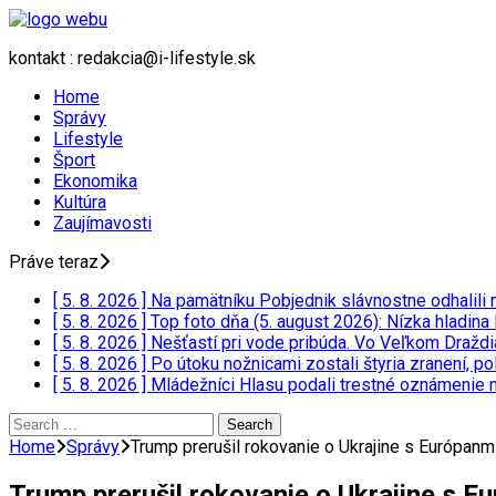
kontakt : redakcia@i-lifestyle.sk
Home
Správy
Lifestyle
Šport
Ekonomika
Kultúra
Zaujímavosti
Práve teraz
[ 5. 8. 2026 ]
Na pamätníku Pobjednik slávnostne odhalili
[ 5. 8. 2026 ]
Top foto dňa (5. august 2026): Nízka hladina
[ 5. 8. 2026 ]
Nešťastí pri vode pribúda. Vo Veľkom Draždia
[ 5. 8. 2026 ]
Po útoku nožnicami zostali štyria zranení, 
[ 5. 8. 2026 ]
Mládežníci Hlasu podali trestné oznámenie n
Search
for:
Home
Správy
Trump prerušil rokovanie o Ukrajine s Európanmi
Trump prerušil rokovanie o Ukrajine s E