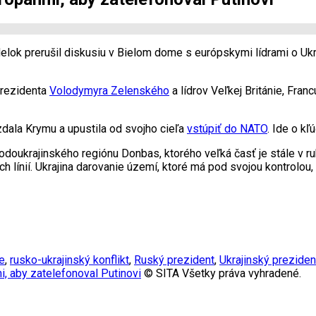
elok prerušil diskusiu v Bielom dome s európskymi lídrami o Uk
prezidenta
Volodymyra Zelenského
a lídrov Veľkej Británie, Fra
zdala Krymu a upustila od svojho cieľa
vstúpiť do NATO
. Ide o k
odoukrajinského regiónu Donbas, ktorého veľká časť je stále v r
 línií. Ukrajina darovanie území, ktoré má pod svojou kontrolou,
e
,
rusko-ukrajinský konflikt
,
Ruský prezident
,
Ukrajinský preziden
i, aby zatelefonoval Putinovi
© SITA Všetky práva vyhradené.