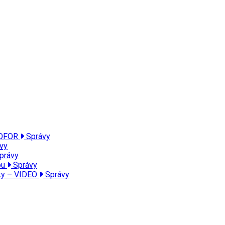
PROFOR
Správy
vy
právy
ou
Správy
lky – VIDEO
Správy