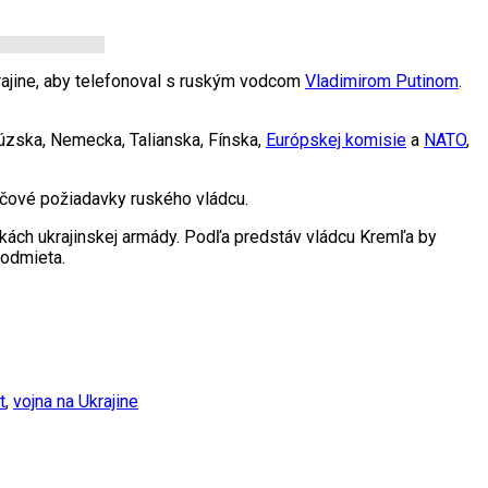
rajine, aby telefonoval s ruským vodcom
Vladimirom Putinom
.
ncúzska, Nemecka, Talianska, Fínska,
Európskej komisie
a
NATO
,
ľúčové požiadavky ruského vládcu.
ukách ukrajinskej armády. Podľa predstáv vládcu Kremľa by
 odmieta.
t
,
vojna na Ukrajine