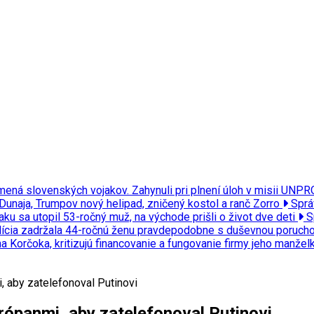
 mená slovenských vojakov. Zahynuli pri plnení úloh v misii UN
 Dunaja, Trumpov nový helipad, zničený kostol a ranč Zorro
Sprá
ku sa utopil 53-ročný muž, na východe prišli o život dve deti
S
polícia zadržala 44-ročnú ženu pravdepodobne s duševnou poruch
a Korčoka, kritizujú financovanie a fungovanie firmy jeho manže
, aby zatelefonoval Putinovi
urópanmi, aby zatelefonoval Putinovi