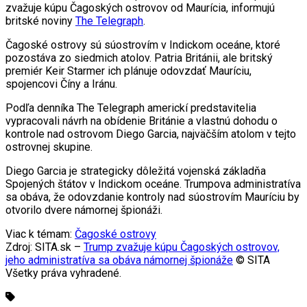
zvažuje kúpu Čagoských ostrovov od Maurícia, informujú
britské noviny
The Telegraph
.
Čagoské ostrovy sú súostrovím v Indickom oceáne, ktoré
pozostáva zo siedmich atolov. Patria Británii, ale britský
premiér Keir Starmer ich plánuje odovzdať Mauríciu,
spojencovi Číny a Iránu.
Podľa denníka The Telegraph americkí predstavitelia
vypracovali návrh na obídenie Británie a vlastnú dohodu o
kontrole nad ostrovom Diego Garcia, najväčším atolom v tejto
ostrovnej skupine.
Diego Garcia je strategicky dôležitá vojenská základňa
Spojených štátov v Indickom oceáne. Trumpova administratíva
sa obáva, že odovzdanie kontroly nad súostrovím Mauríciu by
otvorilo dvere námornej špionáži.
Viac k témam:
Čagoské ostrovy
Zdroj: SITA.sk –
Trump zvažuje kúpu Čagoských ostrovov,
jeho administratíva sa obáva námornej špionáže
© SITA
Všetky práva vyhradené.