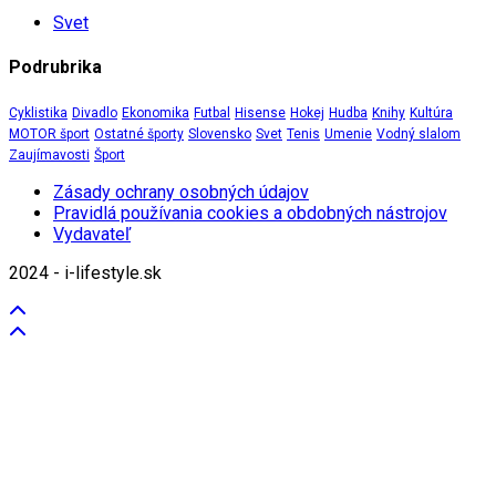
Svet
Podrubrika
Cyklistika
Divadlo
Ekonomika
Futbal
Hisense
Hokej
Hudba
Knihy
Kultúra
MOTOR šport
Ostatné športy
Slovensko
Svet
Tenis
Umenie
Vodný slalom
Zaujímavosti
Šport
Zásady ochrany osobných údajov
Pravidlá používania cookies a obdobných nástrojov
Vydavateľ
2024 - i-lifestyle.sk