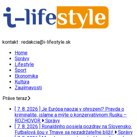
kontakt : redakcia@i-lifestyle.sk
Home
Správy
Lifestyle
Šport
Ekonomika
Kultúra
Zaujímavosti
Práve teraz
[ 7. 8. 2026 ]
Je Európa naozaj v ohrození? Pravda o
kriminalite, islame a mýte o konzervatívnom Rusku –
ROZHOVOR
Správy
[ 7. 8. 2026 ]
Ronaldinho posiela pozdrav na Slovensko.
Futbalová šou v Trnave sa nezadržateľne blíži!
Správy