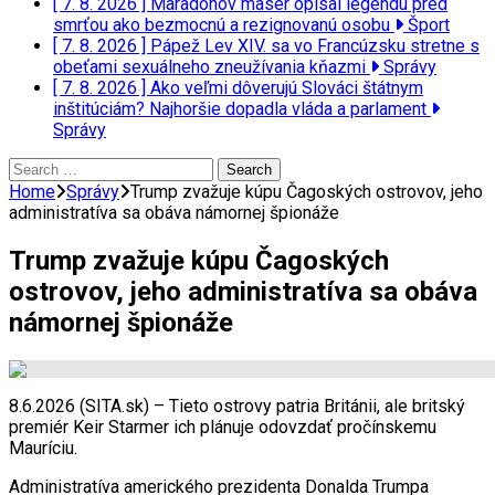
[ 7. 8. 2026 ]
Maradonov masér opísal legendu pred
smrťou ako bezmocnú a rezignovanú osobu
Šport
[ 7. 8. 2026 ]
Pápež Lev XIV. sa vo Francúzsku stretne s
obeťami sexuálneho zneužívania kňazmi
Správy
[ 7. 8. 2026 ]
Ako veľmi dôverujú Slováci štátnym
inštitúciám? Najhoršie dopadla vláda a parlament
Správy
Search
for:
Home
Správy
Trump zvažuje kúpu Čagoských ostrovov, jeho
administratíva sa obáva námornej špionáže
Trump zvažuje kúpu Čagoských
ostrovov, jeho administratíva sa obáva
námornej špionáže
8.6.2026 (SITA.sk) – Tieto ostrovy patria Británii, ale britský
premiér Keir Starmer ich plánuje odovzdať pročínskemu
Mauríciu.
Administratíva amerického prezidenta Donalda Trumpa