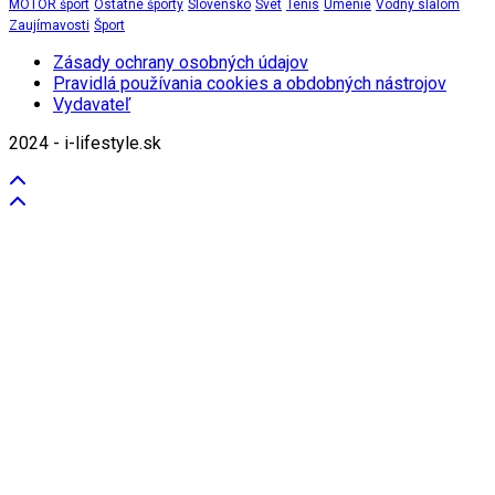
MOTOR šport
Ostatné športy
Slovensko
Svet
Tenis
Umenie
Vodný slalom
Zaujímavosti
Šport
Zásady ochrany osobných údajov
Pravidlá používania cookies a obdobných nástrojov
Vydavateľ
2024 - i-lifestyle.sk