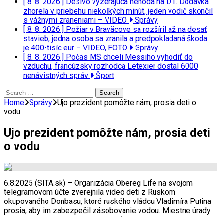
[ 8. 8. 2026 ]
Desivo vyzerajúca nehoda na D1. Dodávka
zhorela v priebehu niekoľkých minút, jeden vodič skončil
s vážnymi zraneniami – VIDEO
Správy
[ 8. 8. 2026 ]
Požiar v Braväcove sa rozšíril až na desať
stavieb, jedna osoba sa zranila a predpokladaná škoda
je 400-tisíc eur – VIDEO, FOTO
Správy
[ 8. 8. 2026 ]
Počas MS chceli Messiho vyhodiť do
vzduchu, francúzsky rozhodca Letexier dostal 6000
nenávistných správ
Šport
Search
for:
Home
Správy
Ujo prezident pomôžte nám, prosia deti o
vodu
Ujo prezident pomôžte nám, prosia deti
o vodu
6.8.2025 (SITA.sk) – Organizácia Obereg Life na svojom
telegramovom účte zverejnila video detí z Ruskom
okupovaného Donbasu, ktoré ruského vládcu Vladimíra Putina
prosia, aby im zabezpečil zásobovanie vodou. Miestne úrady