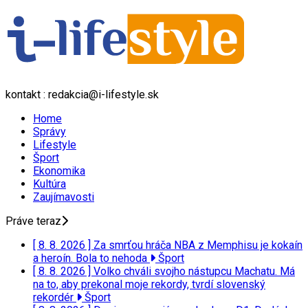
kontakt : redakcia@i-lifestyle.sk
Home
Správy
Lifestyle
Šport
Ekonomika
Kultúra
Zaujímavosti
Práve teraz
[ 8. 8. 2026 ]
Za smrťou hráča NBA z Memphisu je kokaín
a heroín. Bola to nehoda
Šport
[ 8. 8. 2026 ]
Volko chváli svojho nástupcu Machatu. Má
na to, aby prekonal moje rekordy, tvrdí slovenský
rekordér
Šport