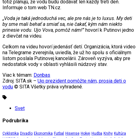
totiž plánujú, že vodu budú dodávať len každý tretí deň.
Informuje o tom web TN.cz.
„
Voda je taká jednoduchá vec, ale pre nás je to luxus. My deti
by sme mali behať a smiať sa, nie čakať, kým nám niekto
prinesie vodu. Ujo Vova, pomôž nám!”
hovorí k Putinovi jedno
z dievčat na videu.
Celkom na videu hovorí jedenásť detí. Organizácia, ktorá video
na Telegrame zverejnila, uviedla, že už ho spolu s oficiálnym
listom poslala Putinovej kancelárii. Zároveň vyzýva, aby pre
nedostatok vody v oblasti vyhlásili núdzový stav.
Viac k témam:
Donbas
Zdroj: SITA.sk –
Ujo prezident pomôžte nám, prosia deti o
vodu
© SITA Všetky práva vyhradené.
Svet
Podrubrika
Cyklistika
Divadlo
Ekonomika
Futbal
Hisense
Hokej
Hudba
Knihy
Kultúra