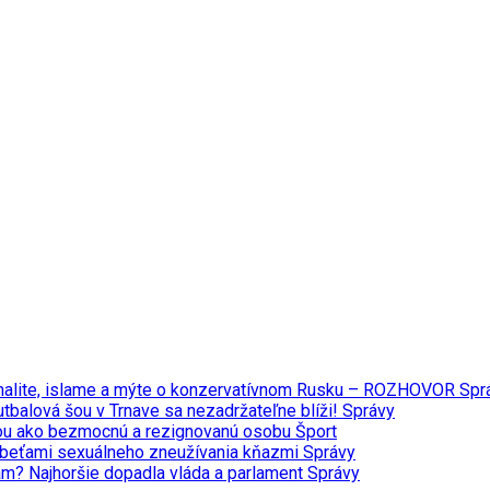
minalite, islame a mýte o konzervatívnom Rusku – ROZHOVOR
Spr
tbalová šou v Trnave sa nezadržateľne blíži!
Správy
ou ako bezmocnú a rezignovanú osobu
Šport
 obeťami sexuálneho zneužívania kňazmi
Správy
iám? Najhoršie dopadla vláda a parlament
Správy