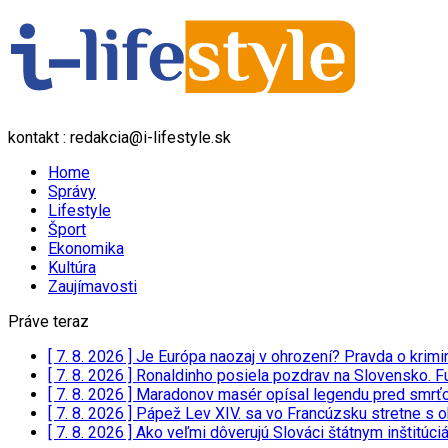
kontakt : redakcia@i-lifestyle.sk
Home
Správy
Lifestyle
Šport
Ekonomika
Kultúra
Zaujímavosti
Práve teraz
[ 7. 8. 2026 ]
Je Európa naozaj v ohrození? Pravda o kri
[ 7. 8. 2026 ]
Ronaldinho posiela pozdrav na Slovensko. Fu
[ 7. 8. 2026 ]
Maradonov masér opísal legendu pred smrť
[ 7. 8. 2026 ]
Pápež Lev XIV. sa vo Francúzsku stretne s
[ 7. 8. 2026 ]
Ako veľmi dôverujú Slováci štátnym inštitúc