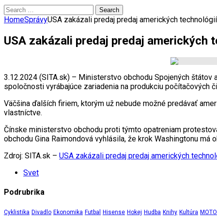
Search
for:
Home
Správy
USA zakázali predaj predaj amerických technológi
USA zakázali predaj predaj amerických 
3.12.2024 (SITA.sk) – Ministerstvo obchodu Spojených štátov 
spoločnosti vyrábajúce zariadenia na produkciu počítačových č
Väčšina ďalších firiem, ktorým už nebude možné predávať americ
vlastníctve.
Čínske ministerstvo obchodu proti týmto opatreniam protestoval
obchodu Gina Raimondová vyhlásila, že krok Washingtonu má ob
Zdroj: SITA.sk –
USA zakázali predaj predaj amerických techno
Svet
Podrubrika
Cyklistika
Divadlo
Ekonomika
Futbal
Hisense
Hokej
Hudba
Knihy
Kultúra
MOTOR