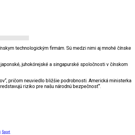
čínskym technologickým firmám. Sú medzi nimi aj mnohé čínske
j japonské, juhokórejské a singapurské spoločnosti v čínskom
ov“, pričom neuviedlo bližšie podrobnosti. Americká ministerka
redstavujú riziko pre našu národnú bezpečnosť“.
i
Šport