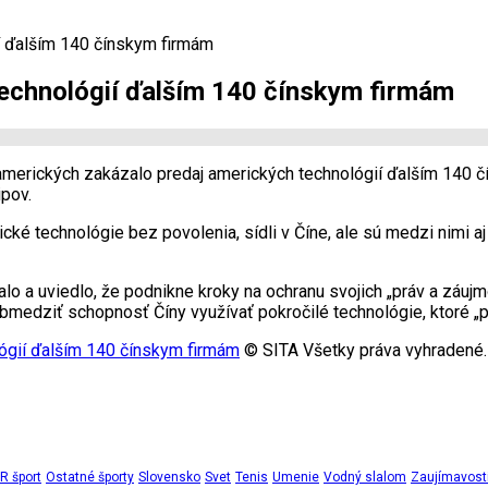
í ďalším 140 čínskym firmám
technológií ďalším 140 čínskym firmám
amerických zakázalo predaj amerických technológií ďalším 140 
ipov.
ké technológie bez povolenia, sídli v Číne, ale sú medzi nimi a
o a uviedlo, že podnikne kroky na ochranu svojich „práv a záujm
medziť schopnosť Číny využívať pokročilé technológie, ktoré „p
lógií ďalším 140 čínskym firmám
© SITA Všetky práva vyhradené.
 šport
Ostatné športy
Slovensko
Svet
Tenis
Umenie
Vodný slalom
Zaujímavost