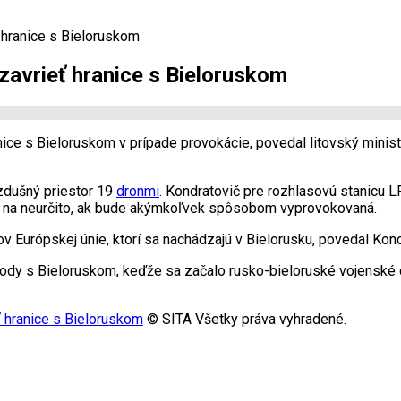
ť hranice s Bieloruskom
 zavrieť hranice s Bieloruskom
anice s Bieloruskom v prípade provokácie, povedal litovský minis
vzdušný priestor 19
dronmi
. Kondratovič pre rozhlasovú stanicu L
eť na neurčito, ak bude akýmkoľvek spôsobom vyprovokovaná.
 Európskej únie, ktorí sa nachádzajú v Bielorusku, povedal Kond
ody s Bieloruskom, keďže sa začalo rusko-bieloruské vojenské cv
eť hranice s Bieloruskom
© SITA Všetky práva vyhradené.