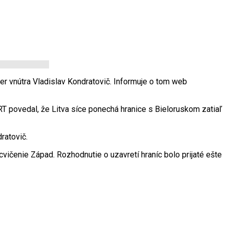
ter vnútra Vladislav Kondratovič. Informuje o tom web
RT povedal, že Litva síce ponechá hranice s Bieloruskom zatiaľ
ratovič.
ičenie Západ. Rozhodnutie o uzavretí hraníc bolo prijaté ešte