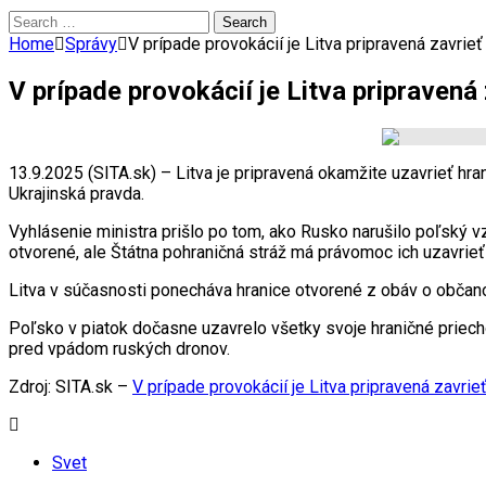
Search
for:
Home
Správy
V prípade provokácií je Litva pripravená zavrie
V prípade provokácií je Litva pripravená
13.9.2025 (SITA.sk) – Litva je pripravená okamžite uzavrieť hr
Ukrajinská pravda.
Vyhlásenie ministra prišlo po tom, ako Rusko narušilo poľský 
otvorené, ale Štátna pohraničná stráž má právomoc ich uzavri
Litva v súčasnosti ponecháva hranice otvorené z obáv o občanov
Poľsko v piatok dočasne uzavrelo všetky svoje hraničné priech
pred vpádom ruských dronov.
Zdroj: SITA.sk –
V prípade provokácií je Litva pripravená zavri
Svet