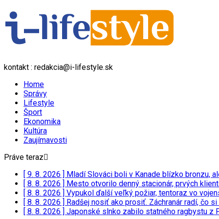
kontakt : redakcia@i-lifestyle.sk
Home
Správy
Lifestyle
Šport
Ekonomika
Kultúra
Zaujímavosti
Práve teraz
[ 9. 8. 2026 ]
Mladí Slováci boli v Kanade blízko bronzu, a
[ 8. 8. 2026 ]
Mesto otvorilo denný stacionár, prvých klien
[ 8. 8. 2026 ]
Vypukol ďalší veľký požiar, tentoraz vo vo
[ 8. 8. 2026 ]
Radšej nosiť ako prosiť. Záchranár radí, čo si
[ 8. 8. 2026 ]
Japonské slnko zabilo statného ragbystu z 