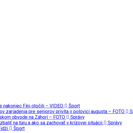
le nakoniec Fíni otočili – VIDEO
Šport
tov zariadenia pre seniorov privíta v polovici augusta – FOTO
S
jenskom obvode na Záhorí – FOTO
Správy
 zbaliť na túru a ako sa zachovať v krízovej situácii
Správy
Fidži
Šport