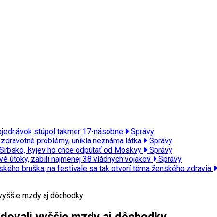
t objednávok stúpol takmer 17-násobne
Správy
a zdravotné problémy, unikla neznáma látka
Správy
vi Srbsko, Kyjev ho chce odpútať od Moskvy
Správy
vé útoky, zabili najmenej 38 vládnych vojakov
Správy
ého bruška, na festivale sa tak otvorí téma ženského zdravia
i vyššie mzdy aj dôchodky
žadovali vyššie mzdy aj dôchodky