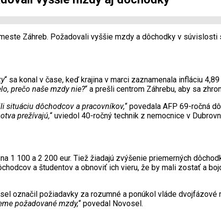
 meste Záhreb. Požadovali vyššie mzdy a dôchodky v súvislosti s
ky
“ sa konal v čase, keď krajina v marci zaznamenala infláciu 4,89
lo, prečo naše mzdy nie?
“ a prešli centrom Záhrebu, aby sa zhro
li situáciu dôchodcov a pracovníkov,
“ povedala AFP 69-ročná dô
otva prežívajú,
“ uviedol 40-ročný technik z nemocnice v Dubrovní
na 1 100 a 2 200 eur. Tiež žiadajú zvýšenie priemerných dôchodk
dôchodcov a študentov a obnoviť ich vieru, že by mali zostať a 
l označil požiadavky za rozumné a ponúkol vláde dvojfázové ri
ahneme požadované mzdy,
“ povedal Novosel.