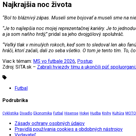
Najkrajšia noc života
“Bol to bláznivý zápas. Museli sme bojovať a museli sme na nieč
“Je to najlepšia noc mojej reprezentačnej kariéry. Je to jednodu
a ja som naňho hrdý,”
pridal sa jeho dvojgólový spoluhráč.
“Veľký tlak v minulých rokoch, keď som to sledoval len ako fanú
hráči, ktorí začali, dali zo seba všetko. O tom je tento tím. To, č
Viac k témam:
MS vo futbale 2026
,
Postup
Zdroj: SITA.sk –
Zabrali hviezdy tímu a ukončili púť spoluorgani
Futbal
Podrubrika
Cyklistika
Divadlo
Ekonomika
Futbal
Hisense
Hokej
Hudba
Knihy
Kultúra
MOTOR
Zásady ochrany osobných údajov
Pravidlá používania cookies a obdobných nástrojov
Vydavateľ