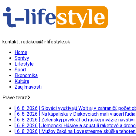
kontakt : redakcia@i-lifestyle.sk
Home
Správy
Lifestyle
Šport
Ekonomika
Kultúra
Zaujímavosti
Práve teraz
[ 6. 8. 2026 ]
Slováci využívajú Wolt aj v zahraničí, poče
[ 6. 8. 2026 ]
Na kúpalisku v Diakovciach mali viacerí ľudi
[ 6. 8. 2026 ]
Zelenskyj prvýkrát od ruskej invázie navští
[ 6. 8. 2026 ]
Jemenskí Húsíovia spustili raketové a drono
[ 6. 8. 2026 ]
Mužov čaká na Lovestreame skúška tehotensk