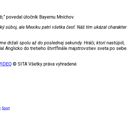
b,”
povedal útočník Bayernu Mníchov.
ký súboj, ale Mexiku patrí všetka česť. Náš tím ukázal charakter
e držali spolu až do poslednej sekundy. Hráči, ktorí nastúpili,
al Anglicko do tretieho štvrťfinále majstrovstiev sveta po sebe.
 VIDEO
© SITA Všetky práva vyhradené.
i
Šport