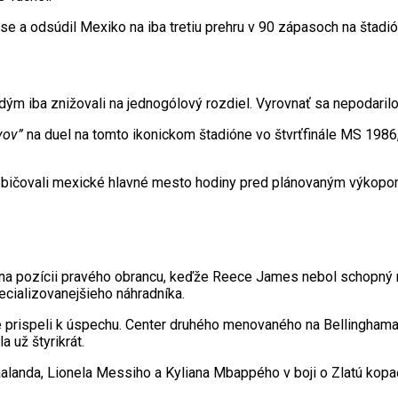
se a odsúdil Mexiko na iba tretiu prehru v 90 zápasoch na štadi
ým iba znižovali na jednogólový rozdiel. Vyrovnať sa nepodarilo 
vov”
na duel na tomto ikonickom štadióne vo štvrťfinále MS 1986,
ážď bičovali mexické hlavné mesto hodiny pred plánovaným výko
ť na pozícii pravého obrancu, keďže Reece James nebol schopný n
pecializovanejšieho náhradníka.
e prispeli k úspechu. Center druhého menovaného na Bellinghama
a už štyrikrát.
aalanda, Lionela Messiho a Kyliana Mbappého v boji o Zlatú kopa