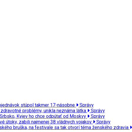
t objednávok stúpol takmer 17-násobne
Správy
a zdravotné problémy, unikla neznáma látka
Správy
vi Srbsko, Kyjev ho chce odpútať od Moskvy
Správy
vé útoky, zabili najmenej 38 vládnych vojakov
Správy
ého bruška, na festivale sa tak otvorí téma ženského zdravia