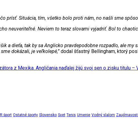
o prísť. Situácia, tím, všetko bolo proti nám, no našli sme spôso
cho neuveriteľné. Neviem to teraz slovami vyjadriť. Bol to chaotic
šik a dieťa, tak by sa Anglicko pravdepodobne rozpadlo, ale my sm
o sme dokázali, je veľkolepé,”
dodal šťastný Bellingham, ktorý posl
zátora z Mexika. Angličania naďalej žijú svoj sen o zisku titulu –
 šport
Ostatné športy
Slovensko
Svet
Tenis
Umenie
Vodný slalom
Zaujímavost