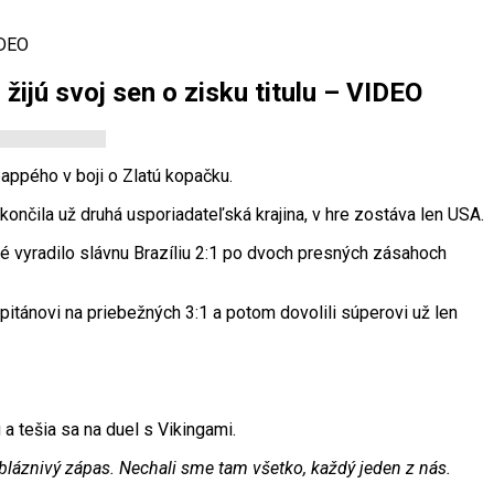
IDEO
žijú svoj sen o zisku titulu – VIDEO
appého v boji o Zlatú kopačku.
ončila už druhá usporiadateľská krajina, v hre zostáva len USA.
oré vyradilo slávnu Brazíliu 2:1 po dvoch presných zásahoch
apitánovi na priebežných 3:1 a potom dovolili súperovi už len
a tešia sa na duel s Vikingami.
o bláznivý zápas. Nechali sme tam všetko, každý jeden z nás.