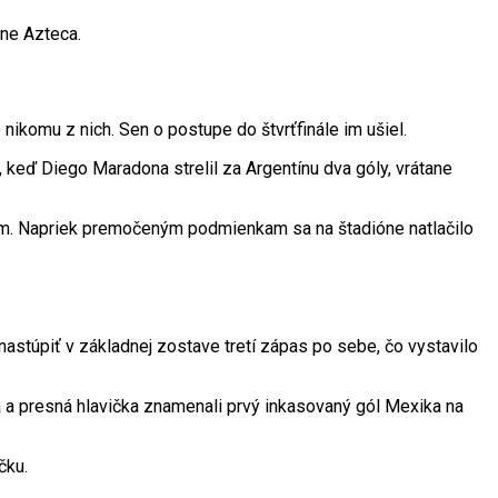
óne Azteca.
nikomu z nich. Sen o postupe do štvrťfinále im ušiel.
 keď Diego Maradona strelil za Argentínu dva góly, vrátane
pom. Napriek premočeným podmienkam sa na štadióne natlačilo
astúpiť v základnej zostave tretí zápas po sebe, čo vystavilo
 a presná hlavička znamenali prvý inkasovaný gól Mexika na
čku.