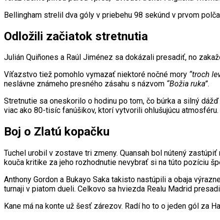
Bellingham strelil dva góly v priebehu 98 sekúnd v prvom polča
Odložili začiatok stretnutia
Julián Quiñones a Raúl Jiménez sa dokázali presadiť, no zakažd
Víťazstvo tiež pomohlo vymazať niektoré nočné mory
“troch le
neslávne známeho presného zásahu s názvom
“Božia ruka”
.
Stretnutie sa oneskorilo o hodinu po tom, čo búrka a silný d
viac ako 80-tisíc fanúšikov, ktorí vytvorili ohlušujúcu atmosféru.
Boj o Zlatú kopačku
Tuchel urobil v zostave tri zmeny. Quansah bol nútený zastúpi
kouča kritike za jeho rozhodnutie nevybrať si na túto pozíciu š
Anthony Gordon a Bukayo Saka takisto nastúpili a obaja výrazn
turnaji v piatom dueli. Celkovo sa hviezda Realu Madrid presadil
Kane má na konte už šesť zárezov. Radí ho to o jeden gól za H