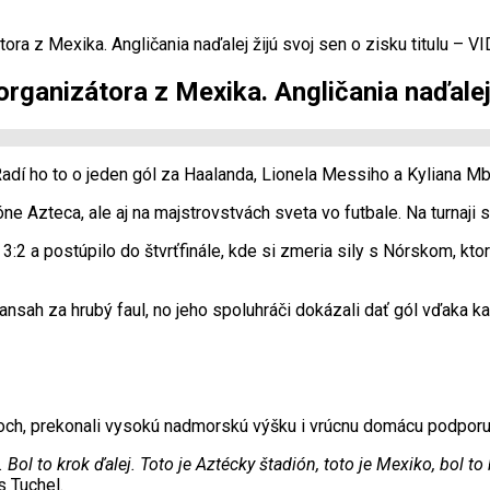
tora z Mexika. Angličania naďalej žijú svoj sen o zisku titulu – V
organizátora z Mexika. Angličania naďalej 
adí ho to o jeden gól za Haalanda, Lionela Messiho a Kyliana Mb
 Azteca, ale aj na majstrovstvách sveta vo futbale. Na turnaji sk
 3:2 a postúpilo do štvrťfinále, kde si zmeria sily s Nórskom, kt
uansah za hrubý faul, no jeho spoluhráči dokázali dať gól vďaka k
okoch, prekonali vysokú nadmorskú výšku i vrúcnu domácu podporu 
 Bol to krok ďalej. Toto je Aztécky štadión, toto je Mexiko, bol t
s Tuchel.