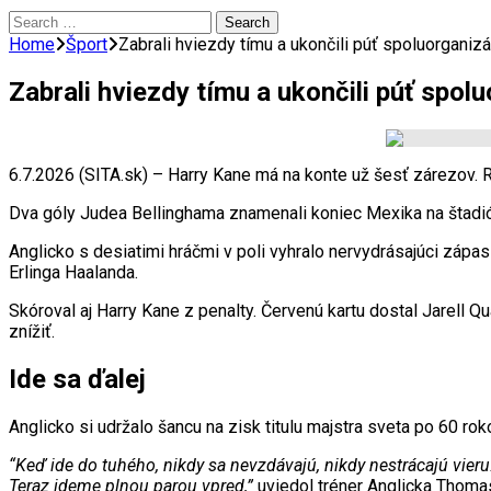
Search
for:
Home
Šport
Zabrali hviezdy tímu a ukončili púť spoluorganizá
Zabrali hviezdy tímu a ukončili púť spolu
6.7.2026 (SITA.sk) – Harry Kane má na konte už šesť zárezov. R
Dva góly Judea Bellinghama znamenali koniec Mexika na štadióne
Anglicko s desiatimi hráčmi v poli vyhralo nervydrásajúci zápas
Erlinga Haalanda.
Skóroval aj Harry Kane z penalty. Červenú kartu dostal Jarell Q
znížiť.
Ide sa ďalej
Anglicko si udržalo šancu na zisk titulu majstra sveta po 60 r
“Keď ide do tuhého, nikdy sa nevzdávajú, nikdy nestrácajú vieru.
Teraz ideme plnou parou vpred,”
uviedol tréner Anglicka Thoma