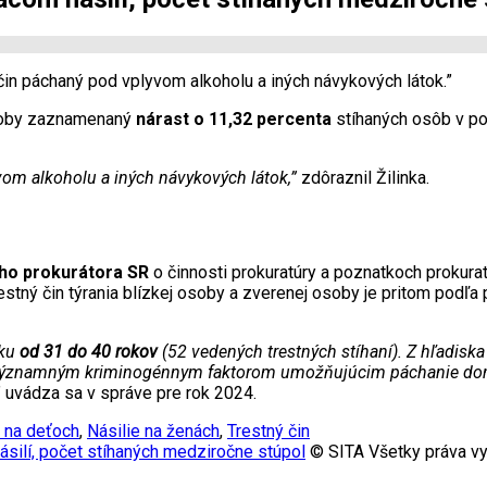
 čin páchaný pod vplyvom alkoholu a iných návykových látok.”
 osoby zaznamenaný
nárast o 11,32 percenta
stíhaných osôb v por
vom alkoholu a iných návykových látok,”
zdôraznil Žilinka.
ho prokurátora SR
o činnosti prokuratúry a poznatkoch prokura
restný čin týrania blízkej osoby a zverenej osoby je pritom podľ
eku
od 31 do 40 rokov
(52 vedených trestných stíhaní). Z hľadiska
i. Významným kriminogénnym faktorom umožňujúcim páchanie domác
” uvádza sa v správe pre rok 2024.
e na deťoch
,
Násilie na ženách
,
Trestný čin
ásilí, počet stíhaných medziročne stúpol
© SITA Všetky práva vy