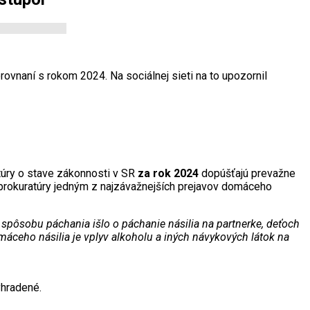
ovnaní s rokom 2024. Na sociálnej sieti na to upozornil
túry o stave zákonnosti v SR
za rok 2024
dopúšťajú prevažne
a prokuratúry jedným z najzávažnejších prejavov domáceho
 spôsobu páchania išlo o páchanie násilia na partnerke, deťoch
eho násilia je vplyv alkoholu a iných návykových látok na
hradené.