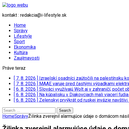
kontakt : redakcia@i-lifestyle.sk
Home
Správy
Lifestyle
Šport
Ekonomika
Kultúra
Zaujímavosti
Práve teraz
[ 7. 8. 2026 ]
Izraelskí osadníci zaútočili na palestínsku
[ 7. 8. 2026 ]
MAAE varuje pred častými výpadkami elektriny
[ 6. 8. 2026 ]
Slováci využívajú Wolt aj v zahraničí, poče
[ 6. 8. 2026 ]
Na kúpalisku v Diakovciach mali viacerí ľudi
[ 6. 8. 2026 ]
Zelenskyj prvýkrát od ruskej invázie navští
Search
for:
Home
Správy
Žilinka zverejnil alarmujúce údaje o domácom nási
Žilinka zverejnil alarmujúce údaje o do