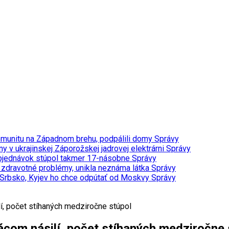
 komunitu na Západnom brehu, podpálili domy
Správy
 v ukrajinskej Záporožskej jadrovej elektrárni
Správy
t objednávok stúpol takmer 17-násobne
Správy
a zdravotné problémy, unikla neznáma látka
Správy
vi Srbsko, Kyjev ho chce odpútať od Moskvy
Správy
lí, počet stíhaných medziročne stúpol
mácom násilí, počet stíhaných medziročne 