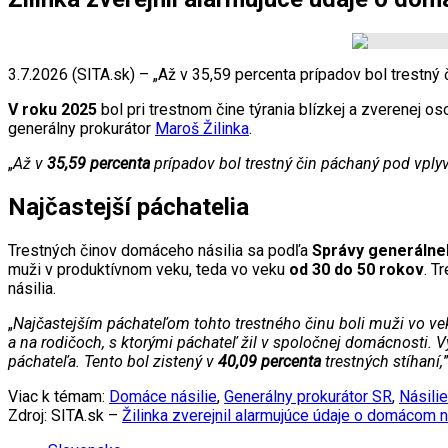
3.7.2026 (SITA.sk) – „Až v 35,59 percenta prípadov bol trestný
V roku 2025
bol pri trestnom čine týrania blízkej a zverenej
generálny prokurátor
Maroš Žilinka
.
„
Až v
35,59 percenta
prípadov bol trestný čin páchaný pod vply
Najčastejší páchatelia
Trestných činov domáceho násilia sa podľa
Správy generálne
muži v produktívnom veku, teda vo veku
od 30 do 50 rokov
. T
násilia.
„
Najčastejším páchateľom tohto trestného činu boli muži vo v
a na rodičoch, s ktorými páchateľ žil v spoločnej domácnost
páchateľa. Tento bol zistený v
40,09 percenta
trestných stíhaní,
Viac k témam:
Domáce násilie
,
Generálny prokurátor SR
,
Násili
Zdroj: SITA.sk –
Žilinka zverejnil alarmujúce údaje o domácom n