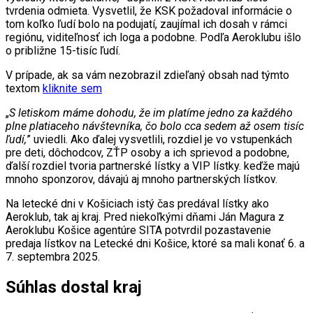
tvrdenia odmieta. Vysvetlil, že KSK požadoval informácie o
tom koľko ľudí bolo na podujatí, zaujímal ich dosah v rámci
regiónu, viditeľnosť ich loga a podobne. Podľa Aeroklubu išlo
o približne 15-tisíc ľudí.
V prípade, ak sa vám nezobrazil zdieľaný obsah nad týmto
textom
kliknite sem
„
S letiskom máme dohodu, že im platíme jedno za každého
plne platiaceho návštevníka, čo bolo cca sedem až osem tisíc
ľudí,
” uviedli. Ako ďalej vysvetlili, rozdiel je vo vstupenkách
pre deti, dôchodcov, ZŤP osoby a ich sprievod a podobne,
ďalší rozdiel tvoria partnerské lístky a VIP lístky. keďže majú
mnoho sponzorov, dávajú aj mnoho partnerských lístkov.
Na letecké dni v Košiciach istý čas predával lístky ako
Aeroklub, tak aj kraj. Pred niekoľkými dňami Ján Magura z
Aeroklubu Košice agentúre SITA potvrdil pozastavenie
predaja lístkov na Letecké dni Košice, ktoré sa mali konať 6. a
7. septembra 2025.
Súhlas dostal kraj