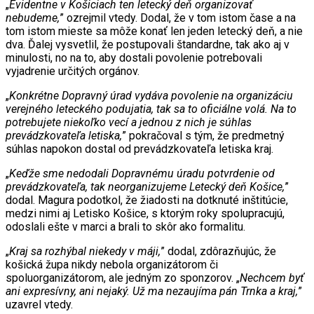
„
Evidentne v Košiciach ten letecký deň organizovať
nebudeme,
” ozrejmil vtedy. Dodal, že v tom istom čase a na
tom istom mieste sa môže konať len jeden letecký deň, a nie
dva. Ďalej vysvetlil, že postupovali štandardne, tak ako aj v
minulosti, no na to, aby dostali povolenie potrebovali
vyjadrenie určitých orgánov.
„
Konkrétne Dopravný úrad vydáva povolenie na organizáciu
verejného leteckého podujatia, tak sa to oficiálne volá. Na to
potrebujete niekoľko vecí a jednou z nich je súhlas
prevádzkovateľa letiska,
” pokračoval s tým, že predmetný
súhlas napokon dostal od prevádzkovateľa letiska kraj.
„
Keďže sme nedodali Dopravnému úradu potvrdenie od
prevádzkovateľa, tak neorganizujeme Letecký deň Košice,
”
dodal. Magura podotkol, že žiadosti na dotknuté inštitúcie,
medzi nimi aj Letisko Košice, s ktorým roky spolupracujú,
odoslali ešte v marci a brali to skôr ako formalitu.
„
Kraj sa rozhýbal niekedy v máji,
” dodal, zdôrazňujúc, že
košická župa nikdy nebola organizátorom či
spoluorganizátorom, ale jedným zo sponzorov. „
Nechcem byť
ani expresívny, ani nejaký. Už ma nezaujíma pán Trnka a kraj,
”
uzavrel vtedy.