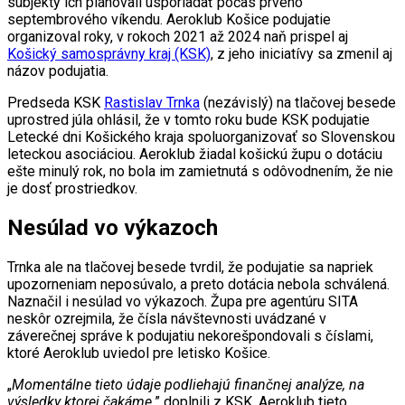
subjekty ich plánovali usporiadať počas prvého
septembrového víkendu. Aeroklub Košice podujatie
organizoval roky, v rokoch 2021 až 2024 naň prispel aj
Košický samosprávny kraj (KSK)
, z jeho iniciatívy sa zmenil aj
názov podujatia.
Predseda KSK
Rastislav Trnka
(nezávislý) na tlačovej besede
uprostred júla ohlásil, že v tomto roku bude KSK podujatie
Letecké dni Košického kraja spoluorganizovať so Slovenskou
leteckou asociáciou. Aeroklub žiadal košickú župu o dotáciu
ešte minulý rok, no bola im zamietnutá s odôvodnením, že nie
je dosť prostriedkov.
Nesúlad vo výkazoch
Trnka ale na tlačovej besede tvrdil, že podujatie sa napriek
upozorneniam neposúvalo, a preto dotácia nebola schválená.
Naznačil i nesúlad vo výkazoch. Župa pre agentúru SITA
neskôr ozrejmila, že čísla návštevnosti uvádzané v
záverečnej správe k podujatiu nekorešpondovali s číslami,
ktoré Aeroklub uviedol pre letisko Košice.
„
Momentálne tieto údaje podliehajú finančnej analýze, na
výsledky ktorej čakáme,
” doplnili z KSK. Aeroklub tieto