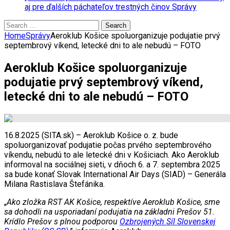
aj pre ďalších páchateľov trestných činov
Správy
Search
for:
Home
Správy
Aeroklub Košice spoluorganizuje podujatie prvý
septembrový víkend, letecké dni to ale nebudú – FOTO
Aeroklub Košice spoluorganizuje
podujatie prvý septembrový víkend,
letecké dni to ale nebudú – FOTO
16.8.2025 (SITA.sk) – Aeroklub Košice o. z. bude
spoluorganizovať podujatie počas prvého septembrového
víkendu, nebudú to ale letecké dni v Košiciach. Ako Aeroklub
informoval na sociálnej sieti, v dňoch 6. a 7. septembra 2025
sa bude konať Slovak International Air Days (SIAD) – Generála
Milana Rastislava Štefánika.
„
Ako zložka RST AK Košice, respektíve Aeroklub Košice, sme
sa dohodli na usporiadaní podujatia na základni Prešov 51.
Krídlo Prešov s plnou podporou
Ozbrojených Síl Slovenskej