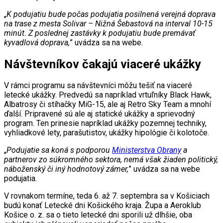
„
K podujatiu bude počas podujatia posilnená verejná doprava
na trase z mesta Solivar – Nižná Šebastová na interval 10-15
minút. Z poslednej zastávky k podujatiu bude premávať
kyvadlová doprava,
” uvádza sa na webe.
Návštevníkov čakajú viaceré ukážky
V rámci programu sa návštevníci môžu tešiť na viaceré
letecké ukážky. Predvedú sa napríklad vrtuľníky Black Hawk,
Albatrosy či stíhačky MiG-15, ale aj Retro Sky Team a mnohí
ďalší. Pripravené sú ale aj statické ukážky a sprievodný
program. Ten prinesie napríklad ukážky pozemnej techniky,
vyhliadkové lety, parašutistov, ukážky hipológie či kolotoče.
„
Podujatie sa koná s podporou
Ministerstva Obrany
a
partnerov zo súkromného sektora, nemá však žiaden politický,
náboženský či iný hodnotový zámer,
” uvádza sa na webe
podujatia.
V rovnakom termíne, teda 6. až 7. septembra sa v Košiciach
budú konať Letecké dni Košického kraja. Župa a Aeroklub
Košice o. z. sa o tieto letecké dni sporili už dlhšie, oba