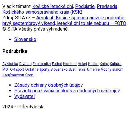
Viac k témam:
Košické letecké dni
,
Podujatie
,
Predseda
Košického samosprávneho kraja (KSK)
Zdroj: SITA.sk –
Aeroklub Košice spoluorganizuje podujatie
prvý septembrový víkend, letecké dni to ale nebudú – FOTO
© SITA Všetky práva vyhradené.
Slovensko
Podrubrika
Cyklistika
Divadlo
Ekonomika
Futbal
Hisense
Hokej
Hudba
Knihy
Kultúra
MOTOR šport
Ostatné športy
Slovensko
Svet
Tenis
Umenie
Vodný slalom
Zaujímavosti
Šport
Zásady ochrany osobných údajov
Pravidlá používania cookies a obdobných nástrojov
Vydavateľ
2024 - i-lifestyle.sk