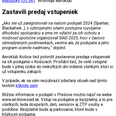
Republiky (OS SR)
,
” informuje Aeroklub.
Zastavili predaj vstupeniek
„
Ako ste už zaregistrovali na našom podujatí 2024 (Spartan,
Blackahwk..), s ozbrojenými silami postupne rozvíjame
dlhodobú spoluprácu a sme im vďační za ich ochotu a
možnosť spoločne organizovať SIAD 2025, hoci v časovo
obmedzených podmienkach, veríme ale, že podujatie a jeho
program oceníte nadmieru,
” doplnil.
Aeroklub Košice tiež potvrdil zastavenie predaja vstupeniek
na ich podujatie v Košiciach. Prisľúbil tiež, že celé vstupné
bude v plnej výške do niekoľkých dní vrátené všetkým, ktorí si
už vstupenku zakúpili.
V prípade, ak sa vám nezobrazil zdieľaný obsah nad týmto
textom
kliknite sem
Bližšie informácie o podujatí v Prešove možno nájsť na webe
www.airshowsiad.sk. Vstup na podujatie je bezplatný, a to pre
všetkých, teda dospelých, deti, seniorov aj ZŤP osoby a
podobne. Bezplatné bude aj parkovanie, ktoré bude v
blízkosti podujatia.