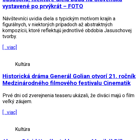
vystavené po prvýkrát – FOTO
Návštevníci uvidia diela s typickým motívom krajín a
figurálnych, v niektorých prípadoch až abstraktných
kompozícii, ktoré reflektujú jednotlivé obdobia Jasuschovej
tvorby.
[…viac]
Kultúra
Historická dráma Generál Golian otvorí 21. ročník
Medzinárodného filmového festivalu Cinematik
Prvé dni od zverejnenia teaseru ukázali, že diváci majú o film
veľký záujem.
[…viac]
Kultúra