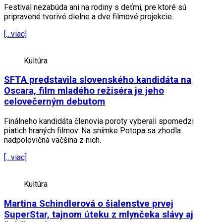
Festival nezabúda ani na rodiny s deťmi, pre ktoré sú
pripravené tvorivé dielne a dve filmové projekcie.
[…viac]
Kultúra
SFTA predstavila slovenského kandidáta na
Oscara, film mladého režiséra je jeho
celovečerným debutom
Finálneho kandidáta členovia poroty vyberali spomedzi
piatich hraných filmov. Na snímke Potopa sa zhodla
nadpolovičná väčšina z nich.
[…viac]
Kultúra
Martina Schindlerová o šialenstve prvej
SuperStar, tajnom úteku z mlynčeka slávy aj