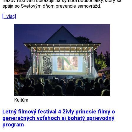
Názov festivalu odkazuje na symbol bodkočiarky, ktorý sa
spája so Svetovým dňom prevencie samovrážd.
[…viac]
Kultúra
Letný filmový festival 4 živly prinesie filmy o
generačných vzťahoch aj bohatý sprievodný
program