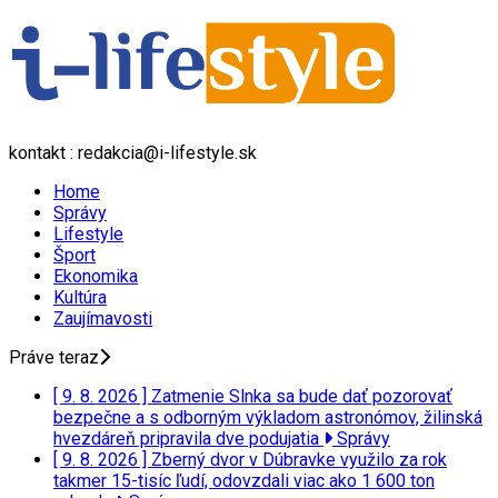
kontakt : redakcia@i-lifestyle.sk
Home
Správy
Lifestyle
Šport
Ekonomika
Kultúra
Zaujímavosti
Práve teraz
[ 9. 8. 2026 ]
Zatmenie Slnka sa bude dať pozorovať
bezpečne a s odborným výkladom astronómov, žilinská
hvezdáreň pripravila dve podujatia
Správy
[ 9. 8. 2026 ]
Zberný dvor v Dúbravke využilo za rok
takmer 15-tisíc ľudí, odovzdali viac ako 1 600 ton