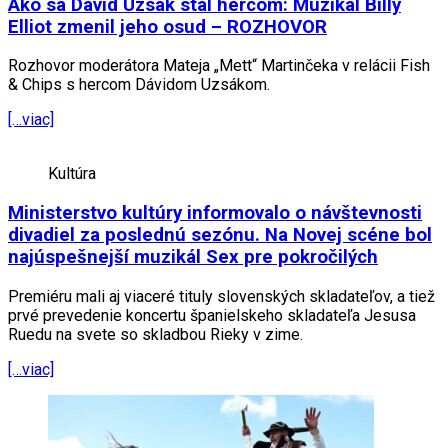
Ako sa Dávid Uzsák stal hercom: Muzikál Billy
Elliot zmenil jeho osud – ROZHOVOR
Rozhovor moderátora Mateja „Mett“ Martinčeka v relácii Fish
& Chips s hercom Dávidom Uzsákom.
[…viac]
Kultúra
Ministerstvo kultúry informovalo o návštevnosti
divadiel za poslednú sezónu. Na Novej scéne bol
najúspešnejší muzikál Sex pre pokročilých
Premiéru mali aj viaceré tituly slovenských skladateľov, a tiež
prvé prevedenie koncertu španielskeho skladateľa Jesusa
Ruedu na svete so skladbou Rieky v zime.
[…viac]