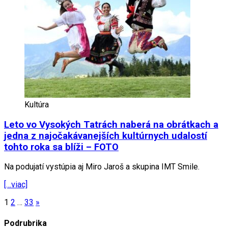
Kultúra
Leto vo Vysokých Tatrách naberá na obrátkach a
jedna z najočakávanejších kultúrnych udalostí
tohto roka sa blíži – FOTO
Na podujatí vystúpia aj Miro Jaroš a skupina IMT Smile.
[…viac]
Posts
1
2
…
33
»
pagination
Podrubrika