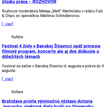
štúdiu práva – ROZHOVOR
Rozhovor moderátora Mateja „Mett“ Martinčeka v relácii Fish
& Chips so speváčkou Martinou Schindlerovou.
[…viac]
Kultúra
Festival 4 živly v Banskej Štiavnici opäť prinesie
filmový program, koncerty ale aj dve diskusie o
dôležitých témach
Festival sa začne v Banskej Štiavnici 6. augusta a potrvá do 9.
augusta.
[…viac]
Kultúra
Bratislava privíta výnimočnú výstavu Antona
Jasuscha, niektoré diela budú na Slovensku