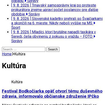
odpadu
Správy
[ 9. 8. 2026 ]
Trnavský samosprávny kraj po proteste
prokurátora zrejme upraví počet poslancov pre ďalšie
obdobie
Správy
[ 9. 8. 2026 ]
Slovenské kadetky prehrali so Švajčiarkami
a skončili na 6. mieste. Nikdy neboli vyššie na MS
Šport
[ 9. 8. 2026 ]
Mladíci, ktorí brutálne napadli taxikára v
Seredi, čelia obvineniu z pokusu o vraždu – FOTO
Správy
Search
for:
Home
Kultúra
Kultúra
Kultúra
Festival Bodkočiarka opäť otvorí tému duševného
zdravia, informovalo občianske združenie IPčko