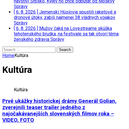
navštívi Srbsko, Kyjev ho chce odpútať od Moskvy
Správy
[ 6. 8. 2026 ]
Jemenskí Húsíovia spustili raketové a
dronové útoky, zabili najmenej 38 vládnych vojakov
Správy
[ 6. 8. 2026 ]
Mužov čaká na Lovestreame skúška
tehotenského bruška, na festivale sa tak otvorí téma
ženského zdravia
Správy
Search
for:
Home
Kultúra
Kultúra
Kultúra
Prvé ukážky historickej drámy Generál Golian,
zverejnili teaser trailer jedného z
najočakávanejších slovenských filmov roka –
VIDEO, FOTO