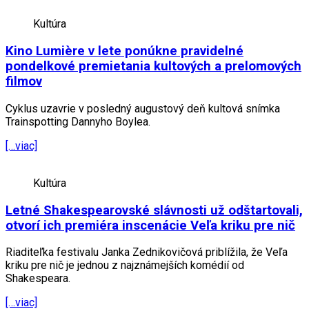
Kultúra
Kino Lumière v lete ponúkne pravidelné
pondelkové premietania kultových a prelomových
filmov
Cyklus uzavrie v posledný augustový deň kultová snímka
Trainspotting Dannyho Boylea.
[…viac]
Kultúra
Letné Shakespearovské slávnosti už odštartovali,
otvorí ich premiéra inscenácie Veľa kriku pre nič
Riaditeľka festivalu Janka Zednikovičová priblížila, že Veľa
kriku pre nič je jednou z najznámejších komédií od
Shakespeara.
[…viac]