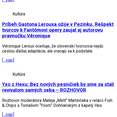
Kultúra
Príbeh Gastona Lerouxa ožije v Pezinku. Rešpekt
tvorcov k Fantómovi opery zaujal aj autorovu
pravnučku Véronique
Véronique Leroux oceňuje, že slovenskí tvorcovia nejdú
cestou ďalšej adaptácie, ale vracajú sa k podstate.
[…viac]
Kultúra
Yxo z Hexu: Bez nových pesničiek by sme sa stali
revivalom samých seba – ROZHOVOR
Rozhovor moderátora Mateja „Mett“ Martinčeka v relácii Fish
& Chips s Tomášom “Yxom” Dohňanským z kapely Hex.
[…viac]