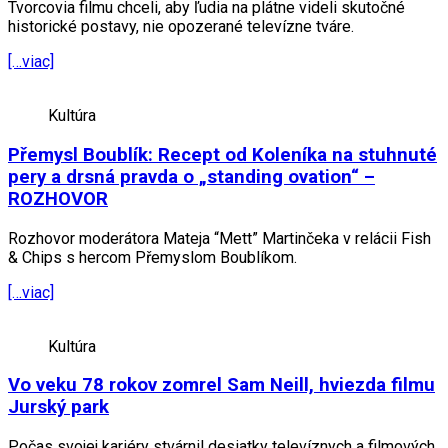
Tvorcovia filmu chceli, aby ľudia na plátne videli skutočné
historické postavy, nie opozerané televízne tváre.
[…viac]
Kultúra
Přemysl Boublík: Recept od Koleníka na stuhnuté
pery a drsná pravda o „standing ovation“ –
ROZHOVOR
Rozhovor moderátora Mateja “Mett” Martinčeka v relácii Fish
& Chips s hercom Přemyslom Boublíkom.
[…viac]
Kultúra
Vo veku 78 rokov zomrel Sam Neill, hviezda filmu
Jurský park
Počas svojej kariéry stvárnil desiatky televíznych a filmových