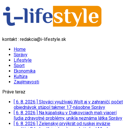
kontakt : redakcia@i-lifestyle.sk
Home
Správy
Lifestyle
Šport
Ekonomika
Kultúra
Zaujímavosti
Práve teraz
[ 6. 8. 2026 ]
Slováci využívajú Wolt aj v zahraničí, počet
objednávok stúpol takmer 17-násobne
Správy
[ 6. 8. 2026 ]
Na kúpalisku v Diakovciach mali viacerí
ľudia zdravotné problémy, unikla neznáma látka
Správy
[ 6. 8. 2026 ]
Zelenskyj prvýkrát od ruskej invázie