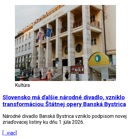
Kultúra
Slovensko má ďalšie národné divadlo, vzniklo
transformáciou Štátnej opery Banská Bystrica
Národné divadlo Banská Bystrica vzniklo podpisom novej
zriaďovacej listiny ku dňu 1. júla 2026.
[…viac]