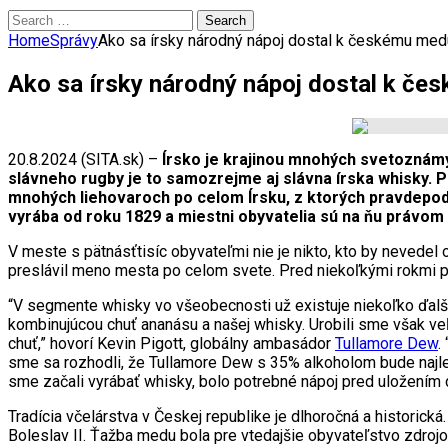
Search
for:
Home
Správy
Ako sa írsky národný nápoj dostal k českému med
Ako sa írsky národný nápoj dostal k č
20.8.2024 (SITA.sk) –
Írsko je krajinou mnohých svetoznámy
slávneho rugby je to samozrejme aj slávna írska whisky. Pr
mnohých liehovaroch po celom Írsku, z ktorých pravdepod
vyrába od roku 1829 a miestni obyvatelia sú na ňu právom
V meste s pätnásťtisíc obyvateľmi nie je nikto, kto by nevedel
preslávil meno mesta po celom svete. Pred niekoľkými rokmi p
“V segmente whisky vo všeobecnosti už existuje niekoľko ďalší
kombinujúcou chuť ananásu a našej whisky. Urobili sme však ve
chuť,” hovorí Kevin Pigott, globálny ambasádor
Tullamore Dew
.
sme sa rozhodli, že Tullamore Dew s 35% alkoholom bude najle
sme začali vyrábať whisky, bolo potrebné nápoj pred uložením
Tradícia včelárstva v Českej republike je dlhoročná a historic
Boleslav II. Ťažba medu bola pre vtedajšie obyvateľstvo zdrojo