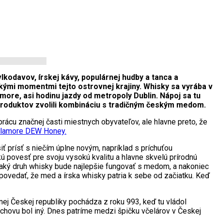
kodavov, írskej kávy, populárnej hudby a tanca a
ickými momentmi tejto ostrovnej krajiny. Whisky sa vyrába v
re, asi hodinu jazdy od metropoly Dublin. Nápoj sa tu
h produktov zvolili kombináciu s tradičným českým medom.
rácu značnej časti miestnych obyvateľov, ale hlavne preto, že
llamore DEW Honey.
 prísť s niečím úplne novým, napríklad s príchuťou
ú povesť pre svoju vysokú kvalitu a hlavne skvelú prírodnú
, aký druh whisky bude najlepšie fungovať s medom, a nakoniec
ovedať, že med a írska whisky patria k sebe od začiatku. Keď
nej Českej republiky pochádza z roku 993, keď tu vládol
 chovu bol iný. Dnes patríme medzi špičku včelárov v Českej