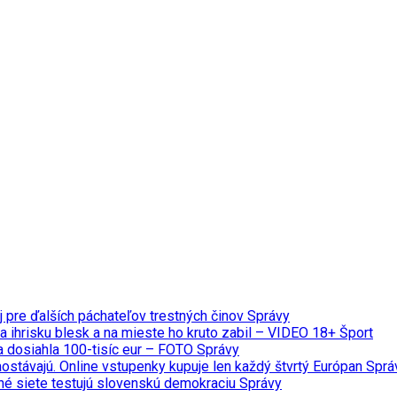
j pre ďalších páchateľov trestných činov
Správy
a ihrisku blesk a na mieste ho kruto zabil – VIDEO 18+
Šport
da dosiahla 100-tisíc eur – FOTO
Správy
aostávajú. Online vstupenky kupuje len každý štvrtý Európan
Sprá
čné siete testujú slovenskú demokraciu
Správy