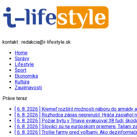
kontakt : redakcia@i-lifestyle.sk
Home
Správy
Lifestyle
Šport
Ekonomika
Kultúra
Zaujímavosti
Práve teraz
[ 6. 8. 2026 ]
Kremeľ rozšíril možnosti náboru do armády a
[ 6. 8. 2026 ]
Rozhodca zápas neprerušil. Hráča zasiahol n
[ 6. 8. 2026 ]
Požiar bytu v Trnave evakuoval 38 ľudí, ško
[ 6. 8. 2026 ]
Slováci sú na európskom priemere, Taliani z
[ 6. 8. 2026 ]
Trollie farmy pred voľbami. Ako dezinforma