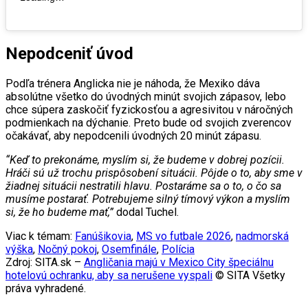
Nepodceniť úvod
Podľa trénera Anglicka nie je náhoda, že Mexiko dáva
absolútne všetko do úvodných minút svojich zápasov, lebo
chce súpera zaskočiť fyzickosťou a agresivitou v náročných
podmienkach na dýchanie. Preto bude od svojich zverencov
očakávať, aby nepodcenili úvodných 20 minút zápasu.
“Keď to prekonáme, myslím si, že budeme v dobrej pozícii.
Hráči sú už trochu prispôsobení situácii. Pôjde o to, aby sme v
žiadnej situácii nestratili hlavu. Postaráme sa o to, o čo sa
musíme postarať. Potrebujeme silný tímový výkon a myslím
si, že ho budeme mať,”
dodal Tuchel.
Viac k témam:
Fanúšikovia
,
MS vo futbale 2026
,
nadmorská
výška
,
Nočný pokoj
,
Osemfinále
,
Polícia
Zdroj: SITA.sk –
Angličania majú v Mexico City špeciálnu
hotelovú ochranku, aby sa nerušene vyspali
© SITA Všetky
práva vyhradené.