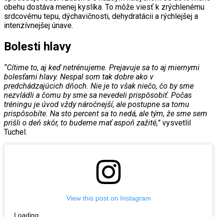
obehu dostáva menej kyslíka. To môže viesť k zrýchlenému
srdcovému tepu, dýchavičnosti, dehydratácii a rýchlejšej a
intenzívnejšej únave.
Bolesti hlavy
“Cítime to, aj keď netrénujeme. Prejavuje sa to aj miernymi
bolesťami hlavy. Nespal som tak dobre ako v
predchádzajúcich dňoch. Nie je to však niečo, čo by sme
nezvládli a čomu by sme sa nevedeli prispôsobiť. Počas
tréningu je úvod vždy náročnejší, ale postupne sa tomu
prispôsobíte. Na sto percent sa to nedá, ale tým, že sme sem
prišli o deň skôr, to budeme mať aspoň zažité,”
vysvetlil
Tuchel.
View this post on Instagram
Loading…