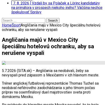
[ 7. 8. 2026 ]
Vzdali by sa Polaček a Lörinc kandidatúry
na primátora v prospech niekoho iného? Väčšina nechce
špekulovať
Správy
Search
for:
Home
Šport
Angličania majú v Mexico City špeciálnu hotelovú
ochranku, aby sa nerušene vyspali
Angličania majú v Mexico City
špeciálnu hotelovú ochranku, aby sa
nerušene vyspali
5.7.2026 (SITA.sk) – Angličania sa neobávali, žeby sa
nevyspali pred zápasom s Mexičanmi v ich hlavnom meste.
Tréner anglickej futbalovej reprezentácie Thomas Tuchel sa
neobával neférového zaobchádzania s jeho tímom počas
príprav na osemfinálový duel majstrovstiev sveta proti
domácemu Mexiku.
Po príchode do hlavného mesta Mexika povedal, že to bolo