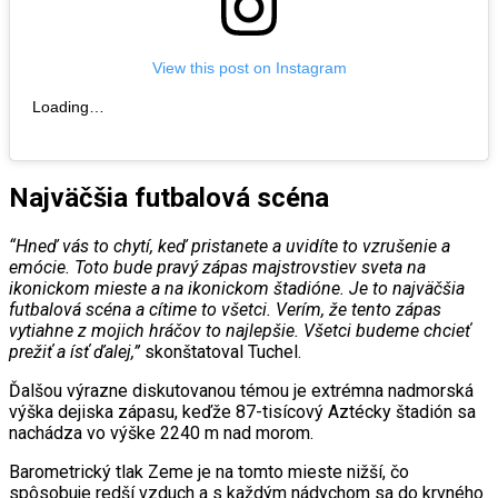
View this post on Instagram
Loading…
Najväčšia futbalová scéna
“Hneď vás to chytí, keď pristanete a uvidíte to vzrušenie a
emócie. Toto bude pravý zápas majstrovstiev sveta na
ikonickom mieste a na ikonickom štadióne. Je to najväčšia
futbalová scéna a cítime to všetci. Verím, že tento zápas
vytiahne z mojich hráčov to najlepšie. Všetci budeme chcieť
prežiť a ísť ďalej,”
skonštatoval Tuchel.
Ďalšou výrazne diskutovanou témou je extrémna nadmorská
výška dejiska zápasu, keďže 87-tisícový Aztécky štadión sa
nachádza vo výške 2240 m nad morom.
Barometrický tlak Zeme je na tomto mieste nižší, čo
spôsobuje redší vzduch a s každým nádychom sa do krvného