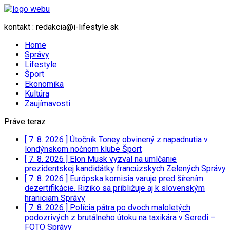
kontakt : redakcia@i-lifestyle.sk
Home
Správy
Lifestyle
Šport
Ekonomika
Kultúra
Zaujímavosti
Práve teraz
[ 7. 8. 2026 ]
Útočník Toney obvinený z napadnutia v
londýnskom nočnom klube
Šport
[ 7. 8. 2026 ]
Elon Musk vyzval na umlčanie
prezidentskej kandidátky francúzskych Zelených
Správy
[ 7. 8. 2026 ]
Európska komisia varuje pred šírením
dezertifikácie. Riziko sa približuje aj k slovenským
hraniciam
Správy
[ 7. 8. 2026 ]
Polícia pátra po dvoch maloletých
podozrivých z brutálneho útoku na taxikára v Seredi –
FOTO
Správy