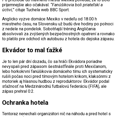
príjemnejšie ako očakával.
“Fanúšikovia boli priateľskí a
úctiví,
” cituje Tuchela web BBC Sport.
Anglicko vyzve domáce Mexiko v nedeľu od 18.00 h
miestneho času, na Slovensku už budú dve hodiny po polnoci
z nedele na pondelok. Sobotňajší tréning Angličania
absolvovali za zvýšených bezpečnostných opatrení a rovnako
to platilo pre odchod ich autobusu z hotela do dejiska zápasu.
Ekvádor to mal ťažké
Je to len pár dní dozadu, čo sa hráči Ekvádora poriadne
nevyspali pred zápasom šestnásťfinále proti Mexičanom,
lebo horkokrvní fanúšikovia domáceho tímu ich systematicky
rušili počas noci pred tímovým hotelom krikom, klaksónmi z
motoriek aj hlasnou hudbou z reproduktorov. Ekvádor podal
sťažnosť na Medzinárodnú futbalovú federáciu (FIFA), ale
zápas prehral 0:2.
Ochranka hotela
Tentoraz nenechali organizátori nič na náhodu a pred hotel s