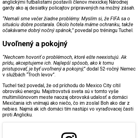
anglickými futbalistami postavili členov mexickej Národnej
gardy ako aj desiatky policajtov pripravených na možný zásah.
“Nemali sme večer žiadne problémy. Myslím si, že FIFA sa o
situáciu dobre postarala. Okolo hotela máme ochranku, takže
očakávame dobrý nočný spánok,”
povedal po tréningu Tuchel.
Uvoľnený a pokojný
“Nechcem hovoriť o problémoch, ktoré ešte neexistujú. Ak
prídu, akceptujeme ich. Najlepší spôsob, ako k tomu
pristupovať, je byť uvoľnený a pokojný,”
dodal 52-ročný Nemec
v službách “Troch levov”.
Tuchel tiež povedal, že od príchodu do Mexico City cítil
obrovskú energiu. Majstrovstvá sveta sú v tomto vyše
multimiliónovom meste naozaj obrovská udalosť a domáci
Mexičania ich vnímajú ako niečo, čo im zoslal Boh ako dar z
nebies. Najmä ak ich domáci tím nastúpi vo vyraďovacej časti
proti Anglicku.