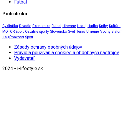
Futbal
Podrubrika
Cyklistika
Divadlo
Ekonomika
Futbal
Hisense
Hokej
Hudba
Knihy
Kultúra
MOTOR šport
Ostatné športy
Slovensko
Svet
Tenis
Umenie
Vodný slalom
Zaujímavosti
Šport
Zásady ochrany osobných údajov
Pravidlá používania cookies a obdobných nástrojov
Vydavateľ
2024 - i-lifestyle.sk