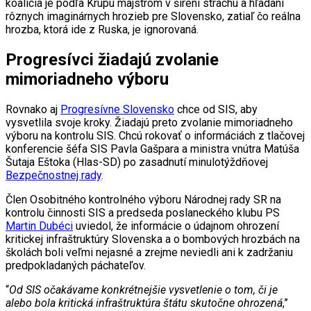
koalícia je podľa Krúpu majstrom v šírení strachu a hľadaní
rôznych imaginárnych hrozieb pre Slovensko, zatiaľ čo reálna
hrozba, ktorá ide z Ruska, je ignorovaná.
Progresívci žiadajú zvolanie
mimoriadneho výboru
Rovnako aj
Progresívne Slovensko
chce od SIS, aby
vysvetlila svoje kroky. Žiadajú preto zvolanie mimoriadneho
výboru na kontrolu SIS. Chcú rokovať o informáciách z tlačovej
konferencie šéfa SIS Pavla Gašpara a ministra vnútra Matúša
Šutaja Eštoka (Hlas-SD) po zasadnutí minulotýždňovej
Bezpečnostnej rady
.
Člen Osobitného kontrolného výboru Národnej rady SR na
kontrolu činnosti SIS a predseda poslaneckého klubu PS
Martin Dubéci
uviedol, že informácie o údajnom ohrození
kritickej infraštruktúry Slovenska a o bombových hrozbách na
školách boli veľmi nejasné a zrejme neviedli ani k zadržaniu
predpokladaných páchateľov.
“
Od SIS očakávame konkrétnejšie vysvetlenie o tom, či je
alebo bola kritická infraštruktúra štátu skutočne ohrozená
,”