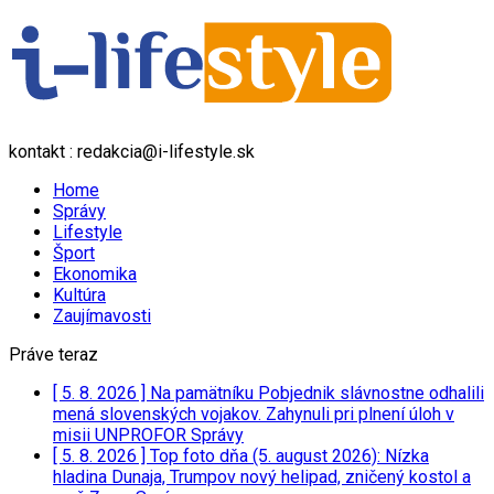
kontakt : redakcia@i-lifestyle.sk
Home
Správy
Lifestyle
Šport
Ekonomika
Kultúra
Zaujímavosti
Práve teraz
[ 5. 8. 2026 ]
Na pamätníku Pobjednik slávnostne odhalili
mená slovenských vojakov. Zahynuli pri plnení úloh v
misii UNPROFOR
Správy
[ 5. 8. 2026 ]
Top foto dňa (5. august 2026): Nízka
hladina Dunaja, Trumpov nový helipad, zničený kostol a