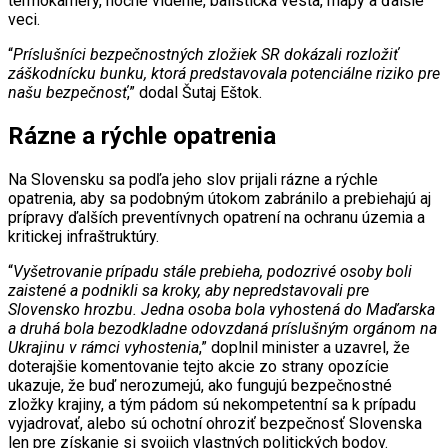
termokamery, nočné videnie, balistická vesta, mapy a ďalšie
veci.
“
Príslušníci bezpečnostných zložiek SR dokázali rozložiť
záškodnícku bunku, ktorá predstavovala potenciálne riziko pre
našu bezpečnosť
,” dodal Šutaj Eštok.
Rázne a rýchle opatrenia
Na Slovensku sa podľa jeho slov prijali rázne a rýchle
opatrenia, aby sa podobným útokom zabránilo a prebiehajú aj
prípravy ďalších preventívnych opatrení na ochranu územia a
kritickej infraštruktúry.
“
Vyšetrovanie prípadu stále prebieha, podozrivé osoby boli
zaistené a podnikli sa kroky, aby nepredstavovali pre
Slovensko hrozbu. Jedna osoba bola vyhostená do Maďarska
a druhá bola bezodkladne odovzdaná príslušným orgánom na
Ukrajinu v rámci vyhostenia
,” doplnil minister a uzavrel, že
doterajšie komentovanie tejto akcie zo strany opozície
ukazuje, že buď nerozumejú, ako fungujú bezpečnostné
zložky krajiny, a tým pádom sú nekompetentní sa k prípadu
vyjadrovať, alebo sú ochotní ohroziť bezpečnosť Slovenska
len pre získanie si svojich vlastných politických bodov.