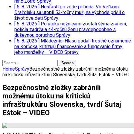
ranč Zorro
Správy
[ 5. 8. 2026 ]
Nešťastí pri vode pribúda. Vo Veľkom
Draždiaku sa utopil 53-ročný muž, na východe prišli o
život dve deti
Správy
[ 5. 8. 2026 ]
Po útoku nožnicami zostali štyria zranení,
polícia zadržala 44-ročnú ženu pravdepodobne s
duševnou poruchou
Správy
[ 5. 8. 2026 ]
Mládežníci Hlasu podali trestné oznámenie
na Korčoka, kritizujú financovanie a fungovanie firmy
jeho manželky – VIDEO
Správy
Search
for:
Home
Správy
Bezpečnostné zložky zabránili možnému útoku
na kritickú infraštruktúru Slovenska, tvrdí Šutaj Eštok – VIDEO
Bezpečnostné zložky zabránili
možnému útoku na kritickú
infraštruktúru Slovenska, tvrdí Šutaj
Eštok – VIDEO