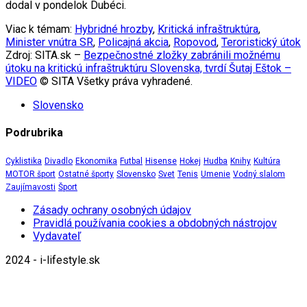
dodal v pondelok Dubéci.
Viac k témam:
Hybridné hrozby
,
Kritická infraštruktúra
,
Minister vnútra SR
,
Policajná akcia
,
Ropovod
,
Teroristický útok
Zdroj: SITA.sk –
Bezpečnostné zložky zabránili možnému
útoku na kritickú infraštruktúru Slovenska, tvrdí Šutaj Eštok –
VIDEO
© SITA Všetky práva vyhradené.
Slovensko
Podrubrika
Cyklistika
Divadlo
Ekonomika
Futbal
Hisense
Hokej
Hudba
Knihy
Kultúra
MOTOR šport
Ostatné športy
Slovensko
Svet
Tenis
Umenie
Vodný slalom
Zaujímavosti
Šport
Zásady ochrany osobných údajov
Pravidlá používania cookies a obdobných nástrojov
Vydavateľ
2024 - i-lifestyle.sk