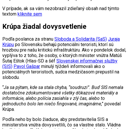
V prípade, ak sa vám nezobrazil zdieľaný obsah nad týmto
textom
kliknite sem
Krúpa žiadal dovysvetlenie
Podľa poslanca za stranu
Sloboda a Solidarita (SaS)
Juraja
Krúpu
po Slovensku behajú potenciálni teroristi, ktorí sú
hrozbou pre našu kritickú infraštruktúru. Ako v pondelok dodal,
vyplýva to z toho, že osoby, o ktorých minister vnútra Matúš
Šutaj Eštok (Hlas-SD a šéf
Slovenskej informačnej služby
(SIS)
Pavol Gašpar
minulý týždeň informovali ako o
potenciálnych teroristoch, sudca medzičasom prepustil na
slobodu.
“
Ja sa pýtam, kde sa stala chyba, “soudruzi”. Buď SIS nemala
dostatočne zdokumentované všetky dôkazové materiály a
informácie, alebo polícia zasiahla v zlý čas, alebo to
jednoducho bolo len niečo fingované, imaginárne
,” povedal
Krúpa.
Podľa neho by bolo žiaduce, aby predstavitelia SIS a
ministerstva vnútra dovysvetlili, čo sa vlastne stalo. Vládna