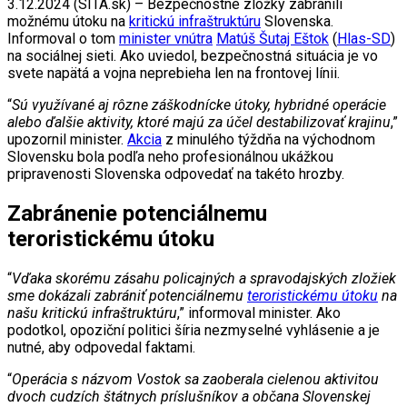
3.12.2024 (SITA.sk) – Bezpečnostné zložky zabránili
možnému útoku na
kritickú infraštruktúru
Slovenska.
Informoval o tom
minister vnútra
Matúš Šutaj Eštok
(
Hlas-SD
)
na sociálnej sieti. Ako uviedol, bezpečnostná situácia je vo
svete napätá a vojna neprebieha len na frontovej línii.
“
Sú využívané aj rôzne záškodnícke útoky, hybridné operácie
alebo ďalšie aktivity, ktoré majú za účel destabilizovať krajinu
,”
upozornil minister.
Akcia
z minulého týždňa na východnom
Slovensku bola podľa neho profesionálnou ukážkou
pripravenosti Slovenska odpovedať na takéto hrozby.
Zabránenie potenciálnemu
teroristickému útoku
“
Vďaka skorému zásahu policajných a spravodajských zložiek
sme dokázali zabrániť potenciálnemu
teroristickému útoku
na
našu kritickú infraštruktúru
,” informoval minister. Ako
podotkol, opoziční politici šíria nezmyselné vyhlásenie a je
nutné, aby odpovedal faktami.
“
Operácia s názvom Vostok sa zaoberala cielenou aktivitou
dvoch cudzích štátnych príslušníkov a občana Slovenskej