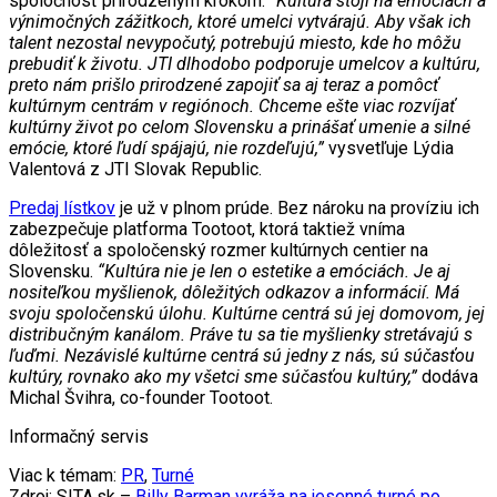
spoločnosť prirodzeným krokom.
“Kultúra stojí na emóciách a
výnimočných zážitkoch, ktoré umelci vytvárajú. Aby však ich
talent nezostal nevypočutý, potrebujú miesto, kde ho môžu
prebudiť k životu. JTI dlhodobo podporuje umelcov a kultúru,
preto nám prišlo prirodzené zapojiť sa aj teraz a pomôcť
kultúrnym centrám v regiónoch. Chceme ešte viac rozvíjať
kultúrny život po celom Slovensku a prinášať umenie a silné
emócie, ktoré ľudí spájajú, nie rozdeľujú,”
vysvetľuje Lýdia
Valentová z JTI Slovak Republic.
Predaj lístkov
je už v plnom prúde. Bez nároku na províziu ich
zabezpečuje platforma Tootoot, ktorá taktiež vníma
dôležitosť a spoločenský rozmer kultúrnych centier na
Slovensku.
“Kultúra nie je len o estetike a emóciách. Je aj
nositeľkou myšlienok, dôležitých odkazov a informácií. Má
svoju spoločenskú úlohu. Kultúrne centrá sú jej domovom, jej
distribučným kanálom. Práve tu sa tie myšlienky stretávajú s
ľuďmi. Nezávislé kultúrne centrá sú jedny z nás, sú súčasťou
kultúry, rovnako ako my všetci sme súčasťou kultúry,”
dodáva
Michal Švihra, co-founder Tootoot.
Informačný servis
Viac k témam:
PR
,
Turné
Zdroj: SITA.sk –
Billy Barman vyráža na jesenné turné po