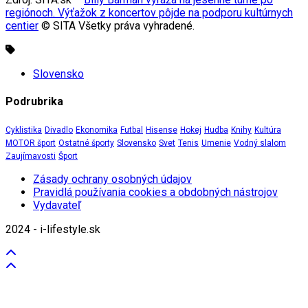
regiónoch. Výťažok z koncertov pôjde na podporu kultúrnych
centier
© SITA Všetky práva vyhradené.
Slovensko
Podrubrika
Cyklistika
Divadlo
Ekonomika
Futbal
Hisense
Hokej
Hudba
Knihy
Kultúra
MOTOR šport
Ostatné športy
Slovensko
Svet
Tenis
Umenie
Vodný slalom
Zaujímavosti
Šport
Zásady ochrany osobných údajov
Pravidlá používania cookies a obdobných nástrojov
Vydavateľ
2024 - i-lifestyle.sk