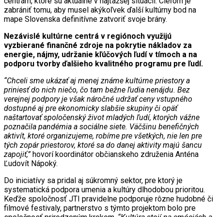
centrám, ktoré sú aktuálne v najťažšej situácii. Cieľom je
zabrániť tomu, aby musel akýkoľvek ďalší kultúrny bod na
mape Slovenska definitívne zatvoriť svoje brány.
Nezávislé kultúrne centrá v regiónoch využijú
vyzbierané finančné zdroje na pokrytie nákladov za
energie, nájmy, udržanie kľúčových ľudí v tímoch a na
podporu tvorby ďalšieho kvalitného programu pre ľudí.
“Chceli sme ukázať aj menej známe kultúrne priestory a
priniesť do nich niečo, čo tam bežne ľudia nenájdu. Bez
verejnej podpory je však náročné udržať ceny vstupného
dostupné aj pre ekonomicky slabšie skupiny či opäť
naštartovať spoločenský život mladých ľudí, ktorých vážne
poznačila pandémia a sociálne siete. Väčšinu benefičných
aktivít, ktoré organizujeme, robíme pre všetkých, nie len pre
tých zopár priestorov, ktoré sa do danej aktivity majú šancu
zapojiť,”
hovorí koordinátor občianskeho združenia Anténa
Ľudovít Nápoký.
Do iniciatívy sa pridal aj súkromný sektor, pre ktorý je
systematická podpora umenia a kultúry dlhodobou prioritou.
Keďže spoločnosť JTI pravidelne podporuje rôzne hudobné či
filmové festivaly, partnerstvo s týmto projektom bolo pre