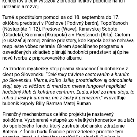
koncertov a celý výťažok z predaja lístkov poputuje na ich
udržanie a rozvoj.
Turné s podtitulom pomoci sa od 18. septembra do 17.
októbra predstaví v Púchove (Podivný barón), Topoľčanoch
(Nástupište 1-12), Prešove (Wave), Rimavskej Sobote
(Citadela), Kremnici (Akropola) a v Piešťanoch (Arta). Cieľom
je ukázať aj menej známe priestory, kde kapela bežne nehráva,
resp. ešte vôbec nehrala. Okrem špeciálneho programu a
osvedčených skladieb plánujú hudobníci predstaviť aj úplne
novú tvorbu z pripravovaného albumu.
Za zrodom myšlienky stojí priama skúsenosť hudobníkov z
ciest po Slovensku.
“Celé roky trávime cestovaním a hraním
po Slovensku. Vieme, koľko úsilia, prostriedkov aj odhodlania
stojí, aby vo väčšom či menšom meste fungoval napríklad
hudobný klub či kultúrne centrum. Ľudia, ktorí za nimi stoja, to
robia z lásky k umeniu, nie z lásky k peniazom,”
vysvetľuje
bubeník kapely Billy Barman Matej Ruman.
Finančný mechanizmus celého projektu je nastavený
solidárne. Vyzbierané vstupné zo všetkých koncertov sa zlúči
do spoločného fondu, ktorý zastreší občianske združenie
Anténa. Z fondu budú financie prerozdelené prioritne tým