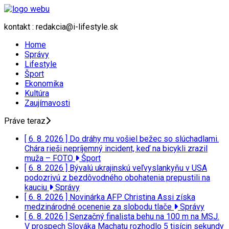
kontakt : redakcia@i-lifestyle.sk
Home
Správy
Lifestyle
Šport
Ekonomika
Kultúra
Zaujímavosti
Práve teraz
[ 6. 8. 2026 ]
Do dráhy mu vošiel bežec so slúchadlami.
Chára rieši nepríjemný incident, keď na bicykli zrazil
muža – FOTO
Šport
[ 6. 8. 2026 ]
Bývalú ukrajinskú veľvyslankyňu v USA
podozrivú z bezdôvodného obohatenia prepustili na
kauciu
Správy
[ 6. 8. 2026 ]
Novinárka AFP Christina Assi získa
medzinárodné ocenenie za slobodu tlače
Správy
[ 6. 8. 2026 ]
Senzačný finalista behu na 100 m na MSJ.
V prospech Slováka Machatu rozhodlo 5 tisícin sekundy