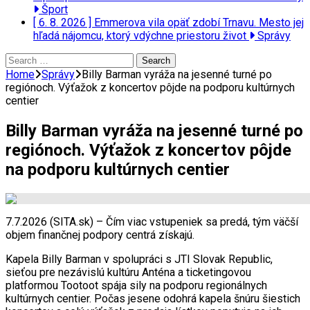
Šport
[ 6. 8. 2026 ]
Emmerova vila opäť zdobí Trnavu. Mesto jej
hľadá nájomcu, ktorý vdýchne priestoru život
Správy
Search
for:
Home
Správy
Billy Barman vyráža na jesenné turné po
regiónoch. Výťažok z koncertov pôjde na podporu kultúrnych
centier
Billy Barman vyráža na jesenné turné po
regiónoch. Výťažok z koncertov pôjde
na podporu kultúrnych centier
7.7.2026 (SITA.sk) – Čím viac vstupeniek sa predá, tým väčší
objem finančnej podpory centrá získajú.
Kapela Billy Barman v spolupráci s JTI Slovak Republic,
sieťou pre nezávislú kultúru Anténa a ticketingovou
platformou Tootoot spája sily na podporu regionálnych
kultúrnych centier. Počas jesene odohrá kapela šnúru šiestich