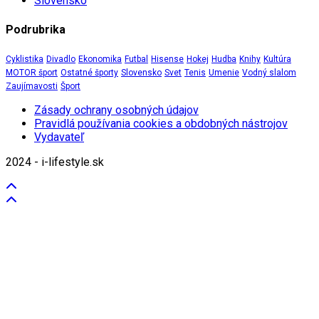
Slovensko
Podrubrika
Cyklistika
Divadlo
Ekonomika
Futbal
Hisense
Hokej
Hudba
Knihy
Kultúra
MOTOR šport
Ostatné športy
Slovensko
Svet
Tenis
Umenie
Vodný slalom
Zaujímavosti
Šport
Zásady ochrany osobných údajov
Pravidlá používania cookies a obdobných nástrojov
Vydavateľ
2024 - i-lifestyle.sk