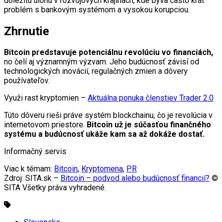
dôležitú úlohu v rozvojových krajinách, kde býva často krát
problém s bankovým systémom a vysokou korupciou.
Zhrnutie
Bitcoin predstavuje potenciálnu revolúciu vo financiách,
no čelí aj významným výzvam. Jeho budúcnosť závisí od
technologických inovácií, regulačných zmien a dôvery
používateľov.
Využi rast kryptomien –
Aktuálna ponuka členstiev Trader 2.0
Túto dôveru rieši práve systém blockchainu, čo je revolúcia v
internetovom priestore.
Bitcoin už je súčasťou finančného
systému a budúcnosť ukáže kam sa až dokáže dostať.
Informačný servis
Viac k témam:
Bitcoin
,
Kryptomena
,
PR
Zdroj: SITA.sk –
Bitcoin – podvod alebo budúcnosť financií?
©
SITA Všetky práva vyhradené.