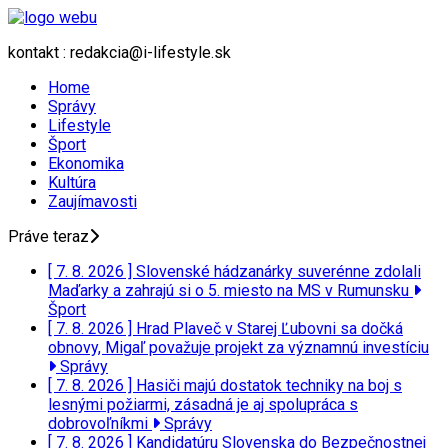
kontakt : redakcia@i-lifestyle.sk
Home
Správy
Lifestyle
Šport
Ekonomika
Kultúra
Zaujímavosti
Práve teraz
[ 7. 8. 2026 ]
Slovenské hádzanárky suverénne zdolali
Maďarky a zahrajú si o 5. miesto na MS v Rumunsku
Šport
[ 7. 8. 2026 ]
Hrad Plaveč v Starej Ľubovni sa dočká
obnovy, Migaľ považuje projekt za významnú investíciu
Správy
[ 7. 8. 2026 ]
Hasiči majú dostatok techniky na boj s
lesnými požiarmi, zásadná je aj spolupráca s
dobrovoľníkmi
Správy
[ 7. 8. 2026 ]
Kandidatúru Slovenska do Bezpečnostnej