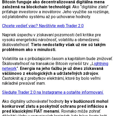
Bitcoin funguje ako decentralizovaná digitálna mena
založená na blockchain technológii
. Ako “digitálne zlato”
priťahuje investorov a inovátorov. Jeho využitie sa rozširuje,
od platobného systému až po uchovanie hodnoty.
Chcete vedieť viac? Navštívte web Trader 2.0
Napriek úspechu v získavaní pozornosti čelí kritike pre
vysokú energetickú náročnosť, volatilitu a obmedzenú
škálovateľnosť.
Tieto nedostatky však už nie sú takým
problémom ako v minulosti.
Volatilita sa s pribúdajúcim časom a kapitálom bude znižovať.
Škálovateľnosť na transakcie Bitcoin vyriešil tzv. ,,L
ightning
network
”.
Energia na jeho ťažbu je už dnes získavaná
väčšinovo z ekologických a udržateľných zdrojov.
Častokrát aj z prebytkov elektrární, ktoré by bolo veľmi
nákladné presúvať inam.
Sledujte Trader 2.0 na Instagrame a ostaňte informovaní.
Ako digitálny uchovávateľ hodnoty
by v budúcnosti mohol
konkurovať zlatu a poskytnúť ochranu pred infláciou a
pred klasickými FIAT menami.
Rovnako môže zohrať