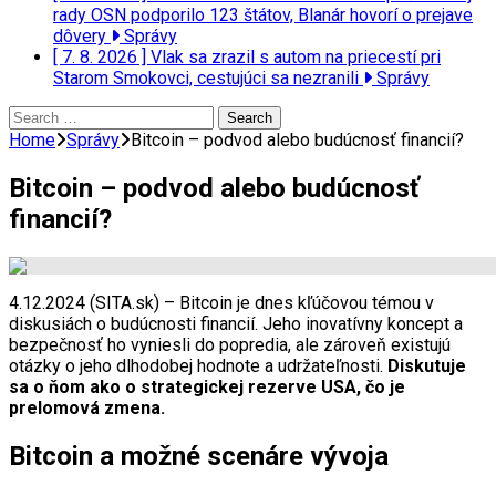
rady OSN podporilo 123 štátov, Blanár hovorí o prejave
dôvery
Správy
[ 7. 8. 2026 ]
Vlak sa zrazil s autom na priecestí pri
Starom Smokovci, cestujúci sa nezranili
Správy
Search
for:
Home
Správy
Bitcoin – podvod alebo budúcnosť financií?
Bitcoin – podvod alebo budúcnosť
financií?
4.12.2024 (SITA.sk) – Bitcoin je dnes kľúčovou témou v
diskusiách o budúcnosti financií. Jeho inovatívny koncept a
bezpečnosť ho vyniesli do popredia, ale zároveň existujú
otázky o jeho dlhodobej hodnote a udržateľnosti.
Diskutuje
sa o ňom ako o strategickej rezerve USA, čo je
prelomová zmena.
Bitcoin a možné scenáre vývoja