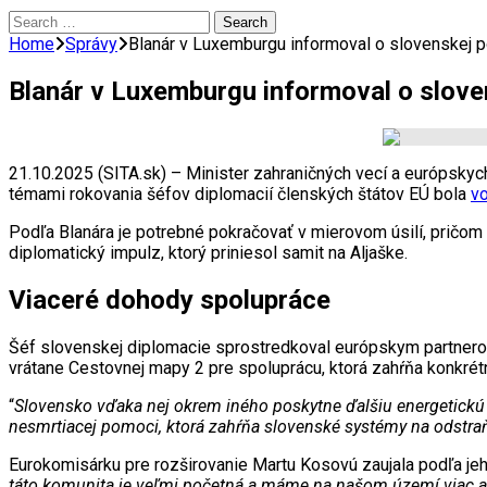
Search
for:
Home
Správy
Blanár v Luxemburgu informoval o slovenskej p
Blanár v Luxemburgu informoval o slove
21.10.2025 (SITA.sk) – Minister zahraničných vecí a európskyc
témami rokovania šéfov diplomacií členských štátov EÚ bola
vo
Podľa Blanára je potrebné pokračovať v mierovom úsilí, pričom m
diplomatický impulz, ktorý priniesol samit na Aljaške.
Viaceré dohody spolupráce
Šéf slovenskej diplomacie sprostredkoval európskym partnerom
vrátane Cestovnej mapy 2 pre spoluprácu, ktorá zahŕňa konkrétn
“
Slovensko vďaka nej okrem iného poskytne ďalšiu energetickú
nesmrtiacej pomoci, ktorá zahŕňa slovenské systémy na odstr
Eurokomisárku pre rozširovanie Martu Kosovú zaujala podľa jeh
táto komunita je veľmi početná a máme na našom území viac ak