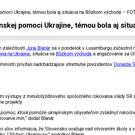
omoci Ukrajine, témou bola aj situácia na Blízkom východe – FO
nskej pomoci Ukrajine, témou bola aj sit
h záležitostí
Juraj Blanár
sa v pondelok v Luxemburgu zúčastnil 
jna na Ukrajine
, situácia na
Blízkom východe
a angažovanie sa Ún
inistri privítali nadchádzajúce stretnutie prezidentov
Donalda 
 výstupy z minulotýždňového spoločného rokovania vlády SR a v
e projekty.
 pomoc, ktorá pomôže ukrajinským obyvateľom zvládnuť náročné 
aňovanie mín
,” dodal Blanár.
o slov informácia, že Slovensko uvažuje nad otvorením školy s 
o 130-tisíc Ukrajincov
,” podotkol Blanár.