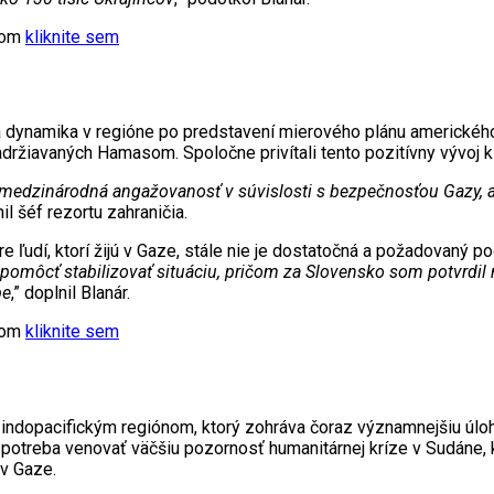
xtom
kliknite sem
á dynamika v regióne po predstavení mierového plánu americkéh
ržiavaných Hamasom. Spoločne privítali tento pozitívny vývoj k z
la medzinárodná angažovanosť v súvislosti s bezpečnosťou Gazy,
nil šéf rezortu zahraničia.
re ľudí, ktorí žijú v Gaze, stále nie je dostatočná a požadovaný p
pomôcť stabilizovať situáciu, pričom za Slovensko som potvrdi
pe
,” doplnil Blanár.
xtom
kliknite sem
s indopacifickým regiónom, ktorý zohráva čoraz významnejšiu úlo
potreba venovať väčšiu pozornosť humanitárnej kríze v Sudáne, kt
 v Gaze.