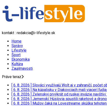
kontakt : redakcia@i-lifestyle.sk
Home
Správy
Lifestyle
Šport
Ekonomika
Kultúra
Zaujímavosti
Práve teraz
[ 6. 8. 2026 ]
Slováci využívajú Wolt aj v zahraničí, poče
[ 6. 8. 2026 ]
Na kúpalisku v Diakovciach mali viacerí ľudi
[ 6. 8. 2026 ]
Zelenskyj prvýkrát od ruskej invázie navští
[ 6. 8. 2026 ]
Jemenskí Húsíovia spustili raketové a drono
[ 6. 8. 2026 ]
Mužov čaká na Lovestreame skúška tehotensk