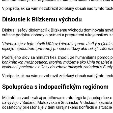
V prípade, ak sa vám nezobrazil zdieľaný obsah nad týmto te
Diskusie k Blízkemu východu
Diskusii šéfov diplomacií k Blízkemu východu dominovala nov
vrátane podpisu dohody o prímerí a prepustení rukojemníkov zad
“
Rovnako je v tejto chvíli kľúčová široká a predovšetkým rých
nijakým spôsobom prítomný pri správe Gazy ako takej
,” zdôraz
Podľa jeho slov sa ministri tiež zhodli, že humanitárna pomoc p
konkrétnych možnostiach, ktorými môžeme ako Únia prispieť a 
evakuácii pacientov z Gazy do zdravotníckych zariadení v Euró
V prípade, ak sa vám nezobrazil zdieľaný obsah nad týmto te
Spolupráca s indopacifickým regiónom
Ministri sa zaoberali aj posilňovaním strategickej spolupráce 
sa vývoju v Sudáne, Moldavsku a Gruzínsku. V diskusii zaznela 
dostatočný priestor a je v tieni ukrajinského konfliktu a situácie