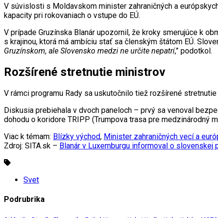
V súvislosti s Moldavskom minister zahraničných a európskyc
kapacity pri rokovaniach o vstupe do EÚ.
V prípade Gruzínska Blanár upozornil, že kroky smerujúce k o
s krajinou, ktorá má ambíciu stať sa členským štátom EÚ. Slove
Gruzínskom, ale Slovensko medzi ne určite nepatrí
,” podotkol.
Rozšírené stretnutie ministrov
V rámci programu Rady sa uskutočnilo tiež rozšírené stretnut
Diskusia prebiehala v dvoch paneloch – prvý sa venoval bezpečno
dohodu o koridore TRIPP (Trumpova trasa pre medzinárodný mier
Viac k témam:
Blízky východ
,
Minister zahraničných vecí a euró
Zdroj: SITA.sk –
Blanár v Luxemburgu informoval o slovenskej 
Svet
Podrubrika