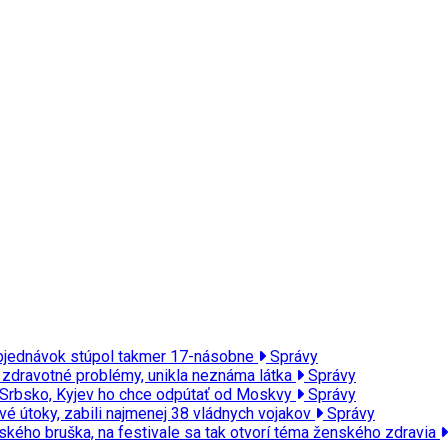
t objednávok stúpol takmer 17-násobne
Správy
a zdravotné problémy, unikla neznáma látka
Správy
vi Srbsko, Kyjev ho chce odpútať od Moskvy
Správy
vé útoky, zabili najmenej 38 vládnych vojakov
Správy
ého bruška, na festivale sa tak otvorí téma ženského zdravia