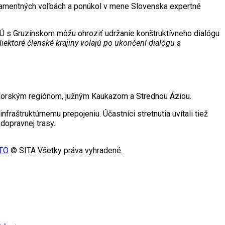
rlamentných voľbách a ponúkol v mene Slovenska expertné
EÚ s Gruzínskom môžu ohroziť udržanie konštruktívneho dialógu
iektoré členské krajiny volajú po ukončení dialógu s
nomorským regiónom, južným Kaukazom a Strednou Áziou.
raštruktúrnemu prepojeniu. Účastníci stretnutia uvítali tiež
dopravnej trasy.
OTO
© SITA Všetky práva vyhradené.