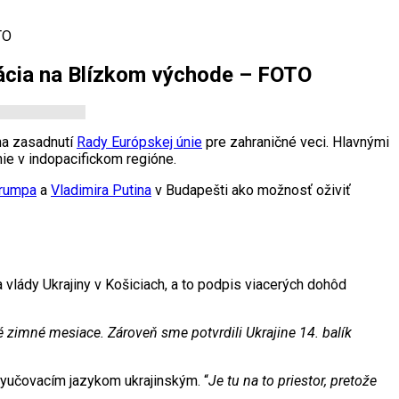
TO
uácia na Blízkom východe – FOTO
na zasadnutí
Rady Európskej únie
pre zahraničné veci. Hlavnými
ie v indopacifickom regióne.
Trumpa
a
Vladimira Putina
v Budapešti ako možnosť oživiť
lády Ukrajiny v Košiciach, a to podpis viacerých dohôd
zimné mesiace. Zároveň sme potvrdili Ukrajine 14. balík
vyučovacím jazykom ukrajinským. “
Je tu na to priestor, pretože