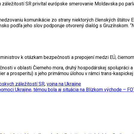
h záležitostí SR privítal európske smerovanie Moldavska po pa
bmedzovaniu komunikácie zo strany niektorých členských štátov 
nsko podľa jeho slov podporuje otvorený dialóg s Gruzínskom. “
N
ie ministrov k otázkam bezpečnosti a prepojení medzi EÚ, čier
sti v oblasti Čierneho mora, druhý hospodárskej spolupráci a inf
 a prosperitu) s jeho primárnou úlohou v rámci trans-kaspickej 
pskych záležitostí SR
,
vojna na Ukrajine
pomoci Ukrajine, témou bola aj situácia na Blízkom východe – F