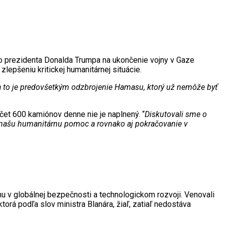
o prezidenta Donalda Trumpa na ukončenie vojny v Gaze
lepšeniu kritickej humanitárnej situácie.
 a to je predovšetkým odzbrojenie Hamasu, ktorý už nemôže byť
očet 600 kamiónov denne nie je naplnený. “
Diskutovali sme o
l našu humanitárnu pomoc a rovnako aj pokračovanie v
hu v globálnej bezpečnosti a technologickom rozvoji. Venovali
orá podľa slov ministra Blanára, žiaľ, zatiaľ nedostáva