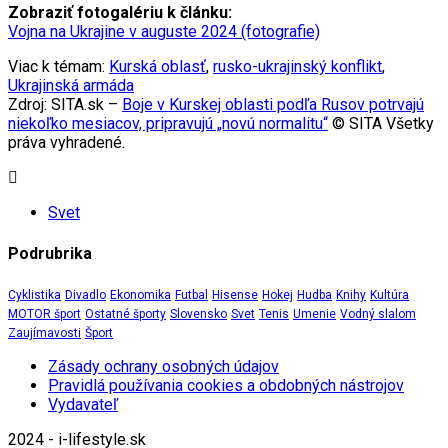
Zobraziť fotogalériu k článku:
Vojna na Ukrajine v auguste 2024 (fotografie)
Viac k témam:
Kurská oblasť
,
rusko-ukrajinský konflikt
,
Ukrajinská armáda
Zdroj: SITA.sk –
Boje v Kurskej oblasti podľa Rusov potrvajú
niekoľko mesiacov, pripravujú „novú normalitu“
© SITA Všetky
práva vyhradené.
Svet
Podrubrika
Cyklistika
Divadlo
Ekonomika
Futbal
Hisense
Hokej
Hudba
Knihy
Kultúra
MOTOR šport
Ostatné športy
Slovensko
Svet
Tenis
Umenie
Vodný slalom
Zaujímavosti
Šport
Zásady ochrany osobných údajov
Pravidlá používania cookies a obdobných nástrojov
Vydavateľ
2024 - i-lifestyle.sk