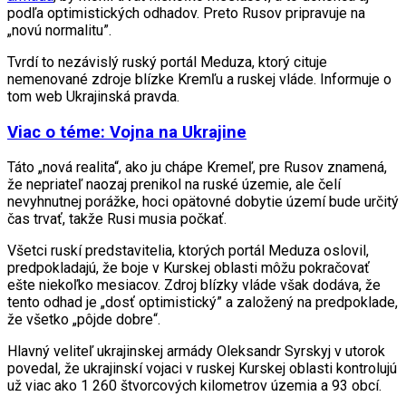
podľa optimistických odhadov. Preto Rusov pripravuje na
„novú normalitu”.
Tvrdí to nezávislý ruský portál Meduza, ktorý cituje
nemenované zdroje blízke Kremľu a ruskej vláde. Informuje o
tom web Ukrajinská pravda.
Viac o téme: Vojna na Ukrajine
Táto „nová realita“, ako ju chápe Kremeľ, pre Rusov znamená,
že nepriateľ naozaj prenikol na ruské územie, ale čelí
nevyhnutnej porážke, hoci opätovné dobytie území bude určitý
čas trvať, takže Rusi musia počkať.
Všetci ruskí predstavitelia, ktorých portál Meduza oslovil,
predpokladajú, že boje v Kurskej oblasti môžu pokračovať
ešte niekoľko mesiacov. Zdroj blízky vláde však dodáva, že
tento odhad je „dosť optimistický” a založený na predpoklade,
že všetko „pôjde dobre“.
Hlavný veliteľ ukrajinskej armády Oleksandr Syrskyj v utorok
povedal, že ukrajinskí vojaci v ruskej Kurskej oblasti kontrolujú
už viac ako 1 260 štvorcových kilometrov územia a 93 obcí.