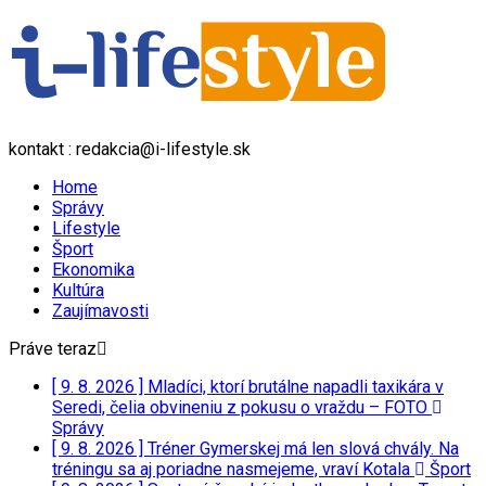
kontakt : redakcia@i-lifestyle.sk
Home
Správy
Lifestyle
Šport
Ekonomika
Kultúra
Zaujímavosti
Práve teraz
[ 9. 8. 2026 ]
Mladíci, ktorí brutálne napadli taxikára v
Seredi, čelia obvineniu z pokusu o vraždu – FOTO
Správy
[ 9. 8. 2026 ]
Tréner Gymerskej má len slová chvály. Na
tréningu sa aj poriadne nasmejeme, vraví Kotala
Šport