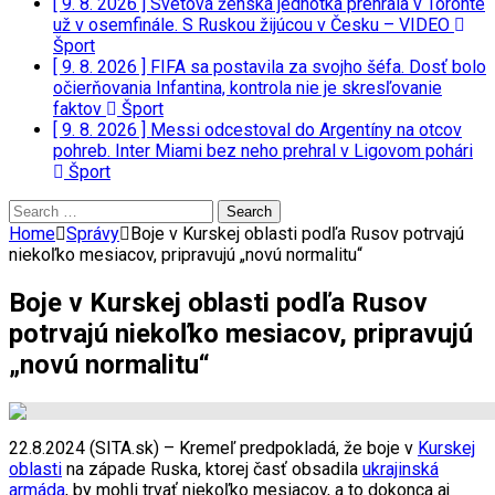
[ 9. 8. 2026 ]
Svetová ženská jednotka prehrala v Toronte
už v osemfinále. S Ruskou žijúcou v Česku – VIDEO
Šport
[ 9. 8. 2026 ]
FIFA sa postavila za svojho šéfa. Dosť bolo
očierňovania Infantina, kontrola nie je skresľovanie
faktov
Šport
[ 9. 8. 2026 ]
Messi odcestoval do Argentíny na otcov
pohreb. Inter Miami bez neho prehral v Ligovom pohári
Šport
Search
for:
Home
Správy
Boje v Kurskej oblasti podľa Rusov potrvajú
niekoľko mesiacov, pripravujú „novú normalitu“
Boje v Kurskej oblasti podľa Rusov
potrvajú niekoľko mesiacov, pripravujú
„novú normalitu“
22.8.2024 (SITA.sk) – Kremeľ predpokladá, že boje v
Kurskej
oblasti
na západe Ruska, ktorej časť obsadila
ukrajinská
armáda
, by mohli trvať niekoľko mesiacov, a to dokonca aj