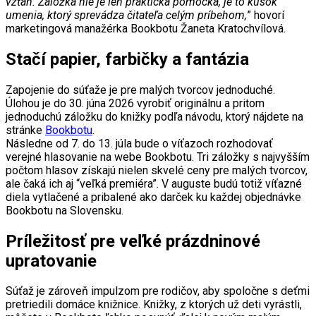
vzťah. Záložka nie je len praktická pomôcka, je to kúsok
umenia, ktorý sprevádza čitateľa celým príbehom,
” hovorí
marketingová manažérka Bookbotu Žaneta Kratochvílová.
Stačí papier, farbičky a fantázia
Zapojenie do súťaže je pre malých tvorcov jednoduché.
Úlohou je do 30. júna 2026 vyrobiť originálnu a pritom
jednoduchú záložku do knižky podľa návodu, ktorý nájdete na
stránke
Bookbotu
.
Následne od 7. do 13. júla bude o víťazoch rozhodovať
verejné hlasovanie na webe Bookbotu. Tri záložky s najvyšším
počtom hlasov získajú nielen skvelé ceny pre malých tvorcov,
ale čaká ich aj “veľká premiéra”. V auguste budú totiž víťazné
diela vytlačené a pribalené ako darček ku každej objednávke
Bookbotu na Slovensku.
Príležitosť pre veľké prázdninové
upratovanie
Súťaž je zároveň impulzom pre rodičov, aby spoločne s deťmi
pretriedili domáce knižnice. Knižky, z ktorých už deti vyrástli,