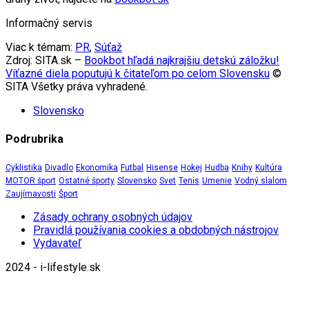
Informačný servis
Viac k témam:
PR
,
Súťaž
Zdroj: SITA.sk –
Bookbot hľadá najkrajšiu detskú záložku!
Víťazné diela poputujú k čitateľom po celom Slovensku
©
SITA Všetky práva vyhradené.
Slovensko
Podrubrika
Cyklistika
Divadlo
Ekonomika
Futbal
Hisense
Hokej
Hudba
Knihy
Kultúra
MOTOR šport
Ostatné športy
Slovensko
Svet
Tenis
Umenie
Vodný slalom
Zaujímavosti
Šport
Zásady ochrany osobných údajov
Pravidlá používania cookies a obdobných nástrojov
Vydavateľ
2024 - i-lifestyle.sk