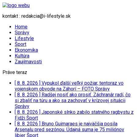
kontakt : redakcia@i-lifestyle.sk
Home
Správy
Lifestyle
Šport
Ekonomika
Kultúra
Zaujímavosti
Práve teraz
[ 8. 8. 2026 ]
Vypukol ďalší veľký požiar, tentoraz vo
vojenskom obvode na Záhorí – FOTO
Správy
[ 8. 8. 2026 ]
Radšej nosiť ako prosiť. Záchranár radí, čo
si zbaliť na túru a ako sa zachovať v krízovej situácii
Správy
[ 8. 8. 2026 ]
Japonské slnko zabilo statného ragbystu z
Fidži
Šport
[ 8. 8. 2026 ]
Bruno Guimaraes je najväčšia posila
Arsenalu pred sezónou. Údajná suma je 75 miliónov
libier
Šport