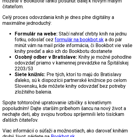
môžete v Bookbote ľahko posunúť ďalej k novým malým
čitateľom.
Celý proces odovzdania kníh je dnes plne digitálny a
maximálne jednoduchý:
Formulár na webe:
Stačí nahrať chrbty kníh na jednu
fotku, odoslať cez
formulár na bookbot.sk
a do pár
minút vám na mail príde informácia, či Bookbot vie vaše
knihy predať a ako ich do Bookbotu dostanete
Osobný odber v Bratislave:
Knihy je možné pohodlne
odovzdať priamo v kamennej prevádzke na Špitálskej
2203/53
Siete knižníc:
Pre tých, ktorí to majú do Bratislavy
ďaleko, sú k dispozícii partnerské knižnice po celom
Slovensku, kde môžete knihy odovzdať bez potreby
zložitého balenia.
Spojte tohtoročné upratovanie izbičky s kreatívnym
popoludním! Dajte starším príbehom šancu na nový život a
nechajte deti, aby svojou tvorbou spríjemnili leto tisíckam
ďalších čitateľov.
Viac informácií o súťaži a možnostiach, ako darovať knihám
druhý život, nájdete na
Bookbot.sk