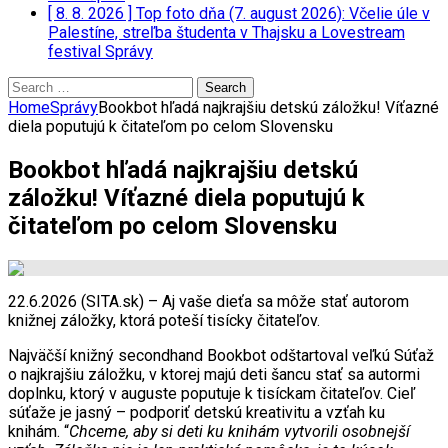
[ 8. 8. 2026 ]
Top foto dňa (7. august 2026): Včelie úle v
Palestíne, streľba študenta v Thajsku a Lovestream
festival
Správy
Search
for:
Home
Správy
Bookbot hľadá najkrajšiu detskú záložku! Víťazné
diela poputujú k čitateľom po celom Slovensku
Bookbot hľadá najkrajšiu detskú
záložku! Víťazné diela poputujú k
čitateľom po celom Slovensku
22.6.2026 (SITA.sk) – Aj vaše dieťa sa môže stať autorom
knižnej záložky, ktorá poteší tisícky čitateľov.
Najväčší knižný secondhand Bookbot odštartoval veľkú Súťaž
o najkrajšiu záložku, v ktorej majú deti šancu stať sa autormi
doplnku, ktorý v auguste poputuje k tisíckam čitateľov. Cieľ
súťaže je jasný – podporiť detskú kreativitu a vzťah ku
knihám. “
Chceme, aby si deti ku knihám vytvorili osobnejší