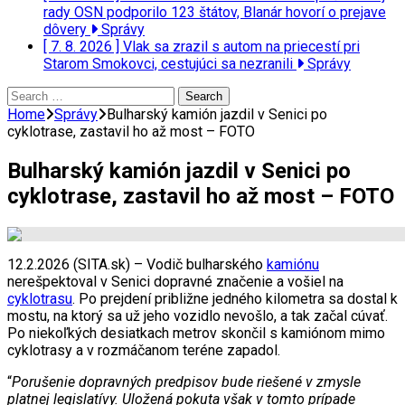
rady OSN podporilo 123 štátov, Blanár hovorí o prejave
dôvery
Správy
[ 7. 8. 2026 ]
Vlak sa zrazil s autom na priecestí pri
Starom Smokovci, cestujúci sa nezranili
Správy
Search
for:
Home
Správy
Bulharský kamión jazdil v Senici po
cyklotrase, zastavil ho až most – FOTO
Bulharský kamión jazdil v Senici po
cyklotrase, zastavil ho až most – FOTO
12.2.2026 (SITA.sk) – Vodič bulharského
kamiónu
nerešpektoval v Senici dopravné značenie a vošiel na
cyklotrasu
. Po prejdení približne jedného kilometra sa dostal k
mostu, na ktorý sa už jeho vozidlo nevošlo, a tak začal cúvať.
Po niekoľkých desiatkach metrov skončil s kamiónom mimo
cyklotrasy a v rozmáčanom teréne zapadol.
“
Porušenie dopravných predpisov bude riešené v zmysle
platnej legislatívy. Uložená pokuta však v tomto prípade