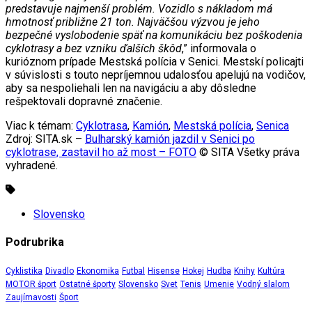
predstavuje najmenší problém. Vozidlo s nákladom má
hmotnosť približne 21 ton. Najväčšou výzvou je jeho
bezpečné vyslobodenie späť na komunikáciu bez poškodenia
cyklotrasy a bez vzniku ďalších škôd
,” informovala o
kurióznom prípade Mestská polícia v Senici. Mestskí policajti
v súvislosti s touto nepríjemnou udalosťou apelujú na vodičov,
aby sa nespoliehali len na navigáciu a aby dôsledne
rešpektovali dopravné značenie.
Viac k témam:
Cyklotrasa
,
Kamión
,
Mestská polícia
,
Senica
Zdroj: SITA.sk –
Bulharský kamión jazdil v Senici po
cyklotrase, zastavil ho až most – FOTO
© SITA Všetky práva
vyhradené.
Slovensko
Podrubrika
Cyklistika
Divadlo
Ekonomika
Futbal
Hisense
Hokej
Hudba
Knihy
Kultúra
MOTOR šport
Ostatné športy
Slovensko
Svet
Tenis
Umenie
Vodný slalom
Zaujímavosti
Šport