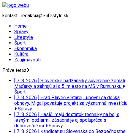
kontakt : redakcia@i-lifestyle.sk
Home
Správy
Lifestyle
Šport
Ekonomika
Kultúra
Zaujímavosti
Práve teraz
[ 7. 8. 2026 ]
Slovenské hádzanárky suverénne zdolali
Maďarky a zahrajú si o 5. miesto na MS v Rumunsku
Šport
[ 7. 8. 2026 ]
Hrad Plaveč v Starej Ľubovni sa dočká
obnovy, Migaľ považuje projekt za významnú investíciu
Správy
[ 7. 8. 2026 ]
Hasiči majú dostatok techniky na boj s
lesnými požiarmi, zásadná je aj spolupráca s
dobrovoľníkmi
Správy
[ 7. 8. 2026 ]
Kandidatúru Slovenska do Bezpečnostnej