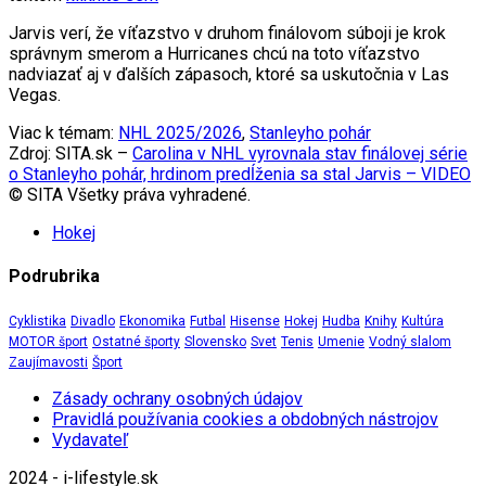
Jarvis verí, že víťazstvo v druhom finálovom súboji je krok
správnym smerom a Hurricanes chcú na toto víťazstvo
nadviazať aj v ďalších zápasoch, ktoré sa uskutočnia v Las
Vegas.
Viac k témam:
NHL 2025/2026
,
Stanleyho pohár
Zdroj: SITA.sk –
Carolina v NHL vyrovnala stav finálovej série
o Stanleyho pohár, hrdinom predĺženia sa stal Jarvis – VIDEO
© SITA Všetky práva vyhradené.
Hokej
Podrubrika
Cyklistika
Divadlo
Ekonomika
Futbal
Hisense
Hokej
Hudba
Knihy
Kultúra
MOTOR šport
Ostatné športy
Slovensko
Svet
Tenis
Umenie
Vodný slalom
Zaujímavosti
Šport
Zásady ochrany osobných údajov
Pravidlá používania cookies a obdobných nástrojov
Vydavateľ
2024 - i-lifestyle.sk