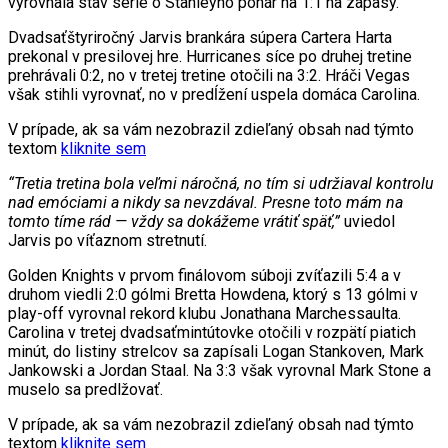
vyrovnala stav série o Stanleyho pohár na 1:1 na zápasy.
Dvadsaťštyriročný Jarvis brankára súpera Cartera Harta
prekonal v presilovej hre. Hurricanes síce po druhej tretine
prehrávali 0:2, no v tretej tretine otočili na 3:2. Hráči Vegas
však stihli vyrovnať, no v predĺžení uspela domáca Carolina.
V prípade, ak sa vám nezobrazil zdieľaný obsah nad týmto
textom
kliknite sem
“Tretia tretina bola veľmi náročná, no tím si udržiaval kontrolu
nad emóciami a nikdy sa nevzdával. Presne toto mám na
tomto tíme rád — vždy sa dokážeme vrátiť späť,”
uviedol
Jarvis po víťaznom stretnutí.
Golden Knights v prvom finálovom súboji zvíťazili 5:4 a v
druhom viedli 2:0 gólmi Bretta Howdena, ktorý s 13 gólmi v
play-off vyrovnal rekord klubu Jonathana Marchessaulta.
Carolina v tretej dvadsaťmintútovke otočili v rozpätí piatich
minút, do listiny strelcov sa zapísali Logan Stankoven, Mark
Jankowski a Jordan Staal. Na 3:3 však vyrovnal Mark Stone a
muselo sa predlžovať.
V prípade, ak sa vám nezobrazil zdieľaný obsah nad týmto
textom
kliknite sem