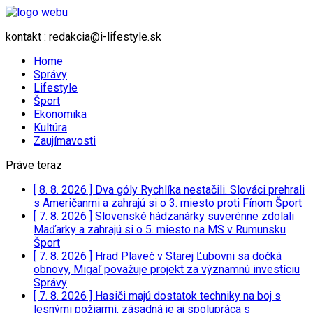
kontakt : redakcia@i-lifestyle.sk
Home
Správy
Lifestyle
Šport
Ekonomika
Kultúra
Zaujímavosti
Práve teraz
[ 8. 8. 2026 ]
Dva góly Rychlíka nestačili. Slováci prehrali
s Američanmi a zahrajú si o 3. miesto proti Fínom
Šport
[ 7. 8. 2026 ]
Slovenské hádzanárky suverénne zdolali
Maďarky a zahrajú si o 5. miesto na MS v Rumunsku
Šport
[ 7. 8. 2026 ]
Hrad Plaveč v Starej Ľubovni sa dočká
obnovy, Migaľ považuje projekt za významnú investíciu
Správy
[ 7. 8. 2026 ]
Hasiči majú dostatok techniky na boj s
lesnými požiarmi, zásadná je aj spolupráca s