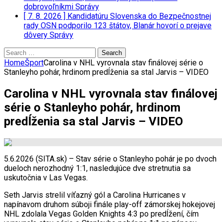
dobrovoľníkmi
Správy
[ 7. 8. 2026 ]
Kandidatúru Slovenska do Bezpečnostnej
rady OSN podporilo 123 štátov, Blanár hovorí o prejave
dôvery
Správy
Search
for:
Home
Šport
Carolina v NHL vyrovnala stav finálovej série o
Stanleyho pohár, hrdinom predĺženia sa stal Jarvis – VIDEO
Carolina v NHL vyrovnala stav finálovej
série o Stanleyho pohár, hrdinom
predĺženia sa stal Jarvis – VIDEO
5.6.2026 (SITA.sk) – Stav série o Stanleyho pohár je po dvoch
dueloch nerozhodný 1:1, nasledujúce dve stretnutia sa
uskutočnia v Las Vegas.
Seth Jarvis strelil víťazný gól a Carolina Hurricanes v
napínavom druhom súboji finále play-off zámorskej hokejovej
NHL zdolala Vegas Golden Knights 4:3 po predĺžení, čím