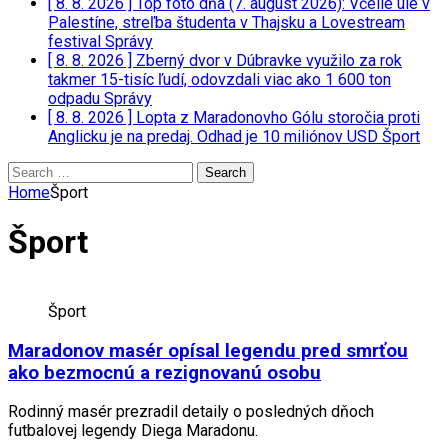
[ 8. 8. 2026 ]
Top foto dňa (7. august 2026): Včelie úle v
Palestíne, streľba študenta v Thajsku a Lovestream
festival
Správy
[ 8. 8. 2026 ]
Zberný dvor v Dúbravke využilo za rok
takmer 15-tisíc ľudí, odovzdali viac ako 1 600 ton
odpadu
Správy
[ 8. 8. 2026 ]
Lopta z Maradonovho Gólu storočia proti
Anglicku je na predaj. Odhad je 10 miliónov USD
Šport
Search
for:
Home
Šport
Šport
Šport
Maradonov masér opísal legendu pred smrťou
ako bezmocnú a rezignovanú osobu
Rodinný masér prezradil detaily o posledných dňoch
futbalovej legendy Diega Maradonu.