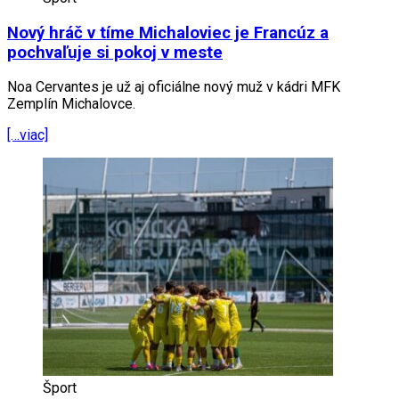
Nový hráč v tíme Michaloviec je Francúz a
pochvaľuje si pokoj v meste
Noa Cervantes je už aj oficiálne nový muž v kádri MFK
Zemplín Michalovce.
[…viac]
Šport