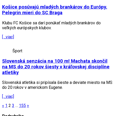
Košice posúvajú mladých brankárov do Európy.
Pelegrin mieri do SC Braga
Klubu FC Košice sa darí ponúkať mladých brankárov do
veľkých európskych klubov.
[…viac]
Šport
Slovenská senzácia na 100 m! Machata skončil
na MS do 20 rokov šiesty v kráľovskej disciplíne
atletiky
Slovenská atletika si pripísala šieste a deviate miesto na MS
do 20 rokov v americkom Eugene.
[…viac]
Posts
«
1
2
3
…
155
»
pagination