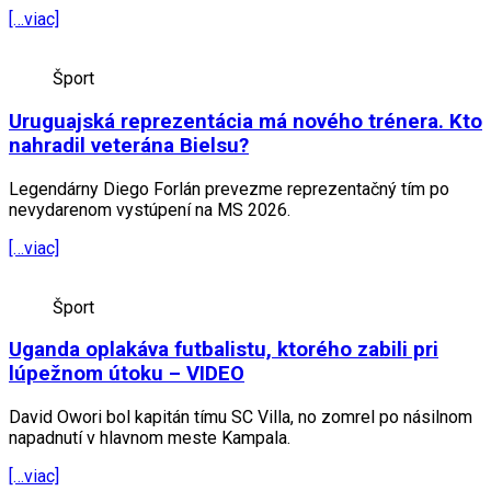
[…viac]
Šport
Uruguajská reprezentácia má nového trénera. Kto
nahradil veterána Bielsu?
Legendárny Diego Forlán prevezme reprezentačný tím po
nevydarenom vystúpení na MS 2026.
[…viac]
Šport
Uganda oplakáva futbalistu, ktorého zabili pri
lúpežnom útoku – VIDEO
David Owori bol kapitán tímu SC Villa, no zomrel po násilnom
napadnutí v hlavnom meste Kampala.
[…viac]