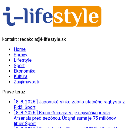
kontakt : redakcia@i-lifestyle.sk
Home
Správy
Lifestyle
Šport
Ekonomika
Kultúra
Zaujímavosti
Práve teraz
[ 8. 8. 2026 ]
Japonské slnko zabilo statného ragbystu z
Fidži
Šport
[ 8. 8. 2026 ]
Bruno Guimaraes je najväčšia posila
Arsenalu pred sezónou. Údajná suma je 75 miliónov
libier
Šport