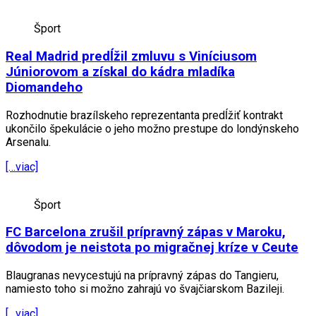
Šport
Real Madrid predĺžil zmluvu s Viníciusom
Júniorovom a získal do kádra mladíka
Diomandeho
Rozhodnutie brazílskeho reprezentanta predĺžiť kontrakt
ukončilo špekulácie o jeho možno prestupe do londýnskeho
Arsenalu.
[…viac]
Šport
FC Barcelona zrušil prípravný zápas v Maroku,
dôvodom je neistota po migračnej kríze v Ceute
Blaugranas nevycestujú na prípravný zápas do Tangieru,
namiesto toho si možno zahrajú vo švajčiarskom Bazileji.
[…viac]