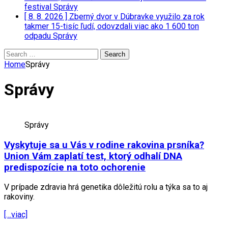
festival
Správy
[ 8. 8. 2026 ]
Zberný dvor v Dúbravke využilo za rok
takmer 15-tisíc ľudí, odovzdali viac ako 1 600 ton
odpadu
Správy
Search
for:
Home
Správy
Správy
Správy
Vyskytuje sa u Vás v rodine rakovina prsníka?
Union Vám zaplatí test, ktorý odhalí DNA
predispozície na toto ochorenie
V prípade zdravia hrá genetika dôležitú rolu a týka sa to aj
rakoviny.
[…viac]