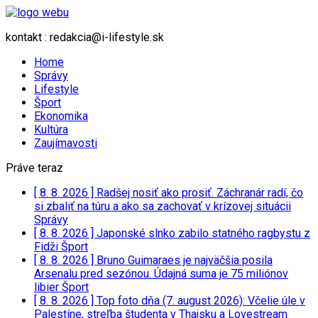
kontakt : redakcia@i-lifestyle.sk
Home
Správy
Lifestyle
Šport
Ekonomika
Kultúra
Zaujímavosti
Práve teraz
[ 8. 8. 2026 ]
Radšej nosiť ako prosiť. Záchranár radí, čo
si zbaliť na túru a ako sa zachovať v krízovej situácii
Správy
[ 8. 8. 2026 ]
Japonské slnko zabilo statného ragbystu z
Fidži
Šport
[ 8. 8. 2026 ]
Bruno Guimaraes je najväčšia posila
Arsenalu pred sezónou. Údajná suma je 75 miliónov
libier
Šport
[ 8. 8. 2026 ]
Top foto dňa (7. august 2026): Včelie úle v
Palestíne, streľba študenta v Thajsku a Lovestream