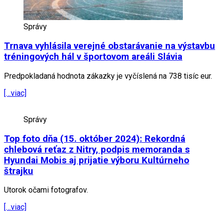
Správy
Trnava vyhlásila verejné obstarávanie na výstavbu
tréningových hál v športovom areáli Slávia
Predpokladaná hodnota zákazky je vyčíslená na 738 tisíc eur.
[…viac]
Správy
Top foto dňa (15. október 2024): Rekordná
chlebová reťaz z Nitry, podpis memoranda s
Hyundai Mobis aj prijatie výboru Kultúrneho
štrajku
Utorok očami fotografov.
[…viac]