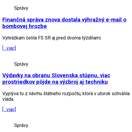
Správy
Finančná správa znova dostala výhražný e-mail o
bombovej hrozbe
Vyhrážkam čelila FS SR aj pred dvoma týždňami.
[…viac]
Správy
Výdavky na obranu Slovenska stúpnu, viac
prostriedkov pôjde na výzbroj aj techniku
Vyplýva to z návrhu štátneho rozpočtu, ktorá v utorok schválila
vláda.
[…viac]
Správy