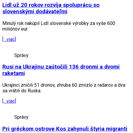
Lidl už 20 rokov rozvíja spoluprácu so
slovenskými dodávateľmi
Minulý rok nakúpil Lidl slovenské výrobky za vyše 600
miliónov eur.
[…viac]
Správy
Rusi na Ukrajinu zaútočili 136 dronmi a dvomi
raketami
Ukrajinci zničili 51 dronov, zhruba 60 zmizlo z radarov a dva
sa vrátili do Ruska.
[…viac]
Správy
Pri gréckom ostrove Kos zahynuli štyria migranti