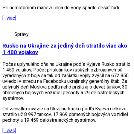
Pri nemotornom manévri člna do vody spadlo desať ľudí.
[…viac]
Správy
Rusko na Ukrajine za jediný deň stratilo viac ako
1 400 vojakov
Počas uplynulého dňa na Ukrajine podľa Kyjeva Rusko stratilo
1 450 vojakov. Počet príslušníkov ruských ozbrojených síl
vyradených z boja sa tak od začiatku vojny zvýšil na 672 850,
uviedol v stredu na Facebooku ukrajinský generálny štáb. Za
uplynulý deň Moskva podľa neho prišla aj o deväť tankov, 30
obrnených bojových vozidiel pechoty a 29 delostreleckých
systémov.
Od začiatku invázie na Ukrajinu Rusko podľa Kyjeva celkovo
stratilo už 8 997 tankov, 17 969 obrnených bojových vozidiel
pechoty a 19 459 delostreleckých systémov.
[…viac]