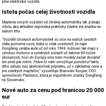
plne elektrické vozidlá.
Istota počas celej životnosti vozidla
Majitelia nových vozidiel od čínskej automobilky tak získajú
istotu, akú aktuálne neponúka prakticky žiadna iná značka na
našom trhu.
“Vozidlá čínskych automobiliek sú síce na našich cestách
stále pomerne nové, treba si však uvedomiť, že napr.
Dongfeng vyrába autá už od roku 1969. Inžinieri tak majú s
výrobou motorov a ostatných súčastí už takmer 60-ročné
skúsenosti, hoci do Európy sme tieto modely začali dovážať
len pred pár rokmi. Práve to nám umožňuje ponúknuť takto
dlhú záruku bez akéhokoľvek príplatku, už v základnej cene a
pre všetkých majiteľov,”
vysvetľuje Branislav Kocper, CEO
spoločnosti Plastonic, ktorá je importérom značky Dongfeng
na Slovensko.
Nové auto za cenu pod hranicou 20 000
eur