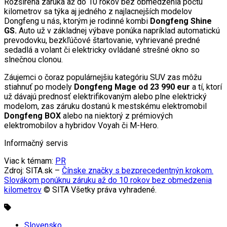
Rozšírená záruka až do 10 rokov bez obmedzenia počtu
kilometrov sa týka aj jedného z najlacnejších modelov
Dongfeng u nás, ktorým je rodinné kombi
Dongfeng Shine
GS.
Auto už v základnej výbave ponúka napríklad automatickú
prevodovku, bezkľúčové štartovanie, vyhrievané predné
sedadlá a volant či elektricky ovládané strešné okno so
slnečnou clonou.
Záujemci o čoraz populárnejšiu kategóriu SUV zas môžu
stiahnuť po modely
Dongfeng Mage od 23 990 eur
a tí, ktorí
už dávajú prednosť elektrifikovaným alebo plne elektrický
modelom, zas záruku dostanú k mestskému elektromobil
Dongfeng BOX
alebo na niektorý z prémiových
elektromobilov a hybridov Voyah či M-Hero.
Informačný servis
Viac k témam:
PR
Zdroj: SITA.sk –
Čínske značky s bezprecedentnýn krokom.
Slovákom ponúknu záruku až do 10 rokov bez obmedzenia
kilometrov
© SITA Všetky práva vyhradené.
Slovensko