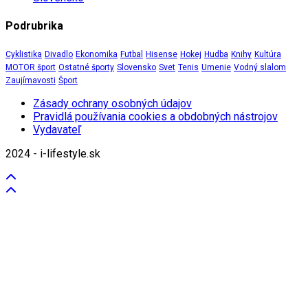
Podrubrika
Cyklistika
Divadlo
Ekonomika
Futbal
Hisense
Hokej
Hudba
Knihy
Kultúra
MOTOR šport
Ostatné športy
Slovensko
Svet
Tenis
Umenie
Vodný slalom
Zaujímavosti
Šport
Zásady ochrany osobných údajov
Pravidlá používania cookies a obdobných nástrojov
Vydavateľ
2024 - i-lifestyle.sk