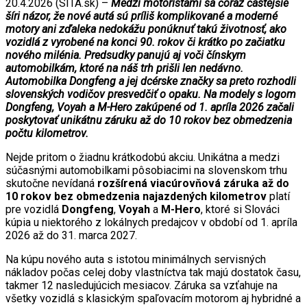
20.4.2026 (SITA.sk) –
Medzi motoristami sa čoraz častejšie
šíri názor, že nové autá sú príliš komplikované a moderné
motory ani zďaleka nedokážu ponúknuť takú životnosť, ako
vozidlá z vyrobené na konci 90. rokov či krátko po začiatku
nového milénia. Predsudky panujú aj voči čínskym
automobilkám, ktoré na náš trh prišli len nedávno.
Automobilka Dongfeng a jej dcérske značky sa preto rozhodli
slovenských vodičov presvedčiť o opaku. Na modely s logom
Dongfeng, Voyah a M-Hero zakúpené od 1. apríla 2026 začali
poskytovať unikátnu záruku až do 10 rokov bez obmedzenia
počtu kilometrov.
Nejde pritom o žiadnu krátkodobú akciu. Unikátna a medzi
súčasnými automobilkami pôsobiacimi na slovenskom trhu
skutočne nevídaná
rozšírená viacúrovňová záruka až do
10 rokov bez obmedzenia najazdených kilometrov
platí
pre vozidlá
Dongfeng
,
Voyah
a
M-Hero
, ktoré si Slováci
kúpia u niektorého z lokálnych predajcov v období od 1. apríla
2026 až do 31. marca 2027.
Na kúpu nového auta s istotou minimálnych servisných
nákladov počas celej doby vlastníctva tak majú dostatok času,
takmer 12 nasledujúcich mesiacov. Záruka sa vzťahuje na
všetky vozidlá s klasickým spaľovacím motorom aj hybridné a