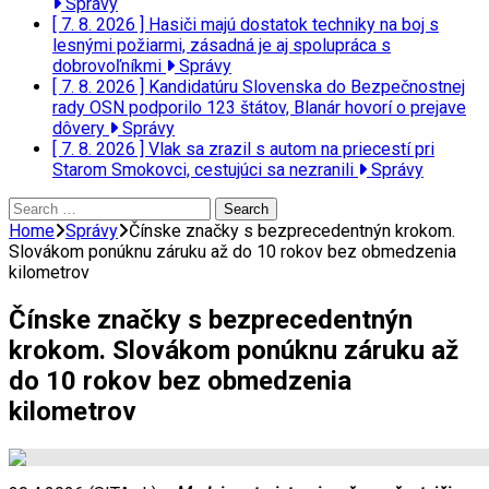
Správy
[ 7. 8. 2026 ]
Hasiči majú dostatok techniky na boj s
lesnými požiarmi, zásadná je aj spolupráca s
dobrovoľníkmi
Správy
[ 7. 8. 2026 ]
Kandidatúru Slovenska do Bezpečnostnej
rady OSN podporilo 123 štátov, Blanár hovorí o prejave
dôvery
Správy
[ 7. 8. 2026 ]
Vlak sa zrazil s autom na priecestí pri
Starom Smokovci, cestujúci sa nezranili
Správy
Search
for:
Home
Správy
Čínske značky s bezprecedentnýn krokom.
Slovákom ponúknu záruku až do 10 rokov bez obmedzenia
kilometrov
Čínske značky s bezprecedentnýn
krokom. Slovákom ponúknu záruku až
do 10 rokov bez obmedzenia
kilometrov