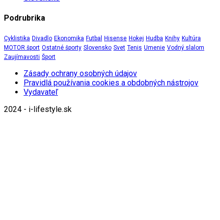
Podrubrika
Cyklistika
Divadlo
Ekonomika
Futbal
Hisense
Hokej
Hudba
Knihy
Kultúra
MOTOR šport
Ostatné športy
Slovensko
Svet
Tenis
Umenie
Vodný slalom
Zaujímavosti
Šport
Zásady ochrany osobných údajov
Pravidlá používania cookies a obdobných nástrojov
Vydavateľ
2024 - i-lifestyle.sk