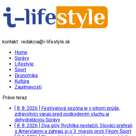
kontakt : redakcia@i-lifestyle.sk
Home
Správy
Lifestyle
Šport
Ekonomika
Kultúra
Zaujímavosti
Práve teraz
[ 8. 8. 2026 ]
Festivalová sezóna je v plnom prúde,
zdravotníci varujú pred poškodením sluchu aj
dehydratáciou
Správy
[ 8. 8. 2026 ]
Dva góly Rychlíka nestačili. Slováci prehrali
s Američanmi a zahrajú si o 3. miesto proti Fínom
Šport