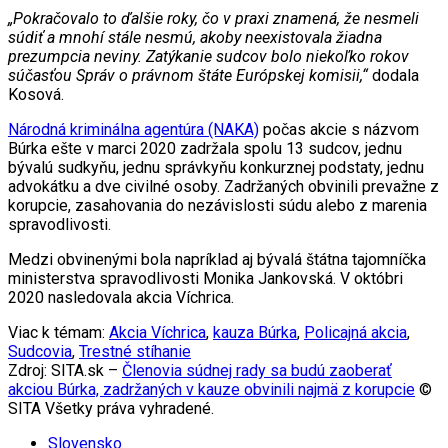
„Pokračovalo to ďalšie roky, čo v praxi znamená, že nesmeli
súdiť a mnohí stále nesmú, akoby neexistovala žiadna
prezumpcia neviny. Zatýkanie sudcov bolo niekoľko rokov
súčasťou Správ o právnom štáte Európskej komisii,“
dodala
Kosová.
Národná kriminálna agentúra (NAKA)
počas akcie s názvom
Búrka ešte v marci 2020 zadržala spolu 13 sudcov, jednu
bývalú sudkyňu, jednu správkyňu konkurznej podstaty, jednu
advokátku a dve civilné osoby. Zadržaných obvinili prevažne z
korupcie, zasahovania do nezávislosti súdu alebo z marenia
spravodlivosti.
Medzi obvinenými bola napríklad aj bývalá štátna tajomníčka
ministerstva spravodlivosti Monika Jankovská. V októbri
2020 nasledovala akcia Víchrica.
Viac k témam:
Akcia Víchrica
,
kauza Búrka
,
Policajná akcia
,
Sudcovia
,
Trestné stíhanie
Zdroj: SITA.sk –
Členovia súdnej rady sa budú zaoberať
akciou Búrka, zadržaných v kauze obvinili najmä z korupcie
©
SITA Všetky práva vyhradené.
Slovensko