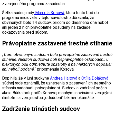
zverejneného programu zasadnutia.
Šéfka súdnej rady
Marcela Kosová
, ktorá tento bod do
programu iniciovala, v tejto súvislosti zdôraznila, že
obvinených bolo 14 sudcov, pričom do dnešného dňa nebol
ani jeden z nich právoplatne odsúdený na základe
dokazovania pred súdom.
Právoplatne zastavené trestné stíhanie
„Trom obvineným sudcom bolo právoplatne zastavené trestné
stíhanie. Niektorí sudcovia boli neprávoplatne oslobodení, u
niektorých boli odmietnuté obžaloby a na niektorých doposiaľ
ani neboli podané,“
pripomenula Kosová.
Doplnila, že v júni sudkyne
Andrea Haitová
a
Otília Doláková
súdnej rade oznámili, že uznesenia o zastavení ich trestného
stíhania nadobudli právoplatnosť. Sudcovia zadržaní počas
akcie Búrka boli podľa Kosovej mnohými novinármi, verejnými
činiteľmi a verejnosťou „odsúdení“ takmer okamžite.
Zadržanie trinástich sudcov