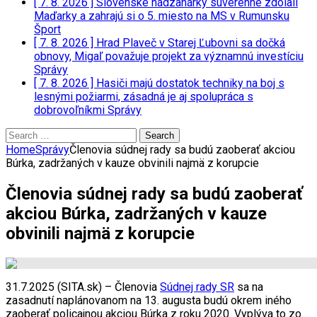
[ 7. 8. 2026 ]
Slovenské hádzanárky suverénne zdolali
Maďarky a zahrajú si o 5. miesto na MS v Rumunsku
Šport
[ 7. 8. 2026 ]
Hrad Plaveč v Starej Ľubovni sa dočká
obnovy, Migaľ považuje projekt za významnú investíciu
Správy
[ 7. 8. 2026 ]
Hasiči majú dostatok techniky na boj s
lesnými požiarmi, zásadná je aj spolupráca s
dobrovoľníkmi
Správy
Search
for:
Home
Správy
Členovia súdnej rady sa budú zaoberať akciou
Búrka, zadržaných v kauze obvinili najmä z korupcie
Členovia súdnej rady sa budú zaoberať
akciou Búrka, zadržaných v kauze
obvinili najmä z korupcie
31.7.2025 (SITA.sk) – Členovia
Súdnej rady SR
sa na
zasadnutí naplánovanom na 13. augusta budú okrem iného
zaoberať policajnou akciou Búrka z roku 2020. Vyplýva to zo