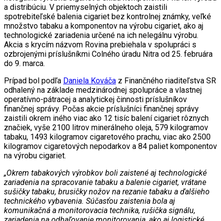
a distribúciu. V priemyselných objektoch zaistili
spotrebiteľské balenia cigariet bez kontrolnej známky, veľké
množstvo tabaku a komponentov na výrobu cigariet, ako aj
technologické zariadenia určené na ich nelegálnu výrobu.
Akcia s krycím názvom Rovina prebiehala v spolupráci s
ozbrojenými príslušníkmi Colného úradu Nitra od 25. februára
do 9. marca.
Prípad bol podľa
Daniela Kováča
z Finančného riaditeľstva SR
odhalený na základe medzinárodnej spolupráce a vlastnej
operatívno-pátracej a analytickej činnosti príslušníkov
finančnej správy. Počas akcie príslušníci finančnej správy
zaistili okrem iného viac ako 12 tisíc balení cigariet rôznych
značiek, vyše 2100 litrov minerálneho oleja, 579 kilogramov
tabaku, 1493 kilogramov cigaretového prachu, viac ako 2500
kilogramov cigaretových nepodarkov a 84 paliet komponentov
na výrobu cigariet.
„Okrem tabakových výrobkov boli zaistené aj technologické
zariadenia na spracovanie tabaku a balenie cigariet, vrátane
sušičky tabaku, brusičky nožov na rezanie tabaku a ďalšieho
technického vybavenia. Súčasťou zaistenia bola aj
komunikačná a monitorovacia technika, rušička signálu,
zariadenia na odhaľovanie monitorovania, ako aj logistické