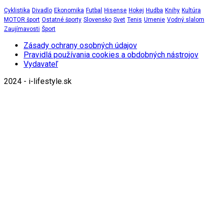
Cyklistika
Divadlo
Ekonomika
Futbal
Hisense
Hokej
Hudba
Knihy
Kultúra
MOTOR šport
Ostatné športy
Slovensko
Svet
Tenis
Umenie
Vodný slalom
Zaujímavosti
Šport
Zásady ochrany osobných údajov
Pravidlá používania cookies a obdobných nástrojov
Vydavateľ
2024 - i-lifestyle.sk