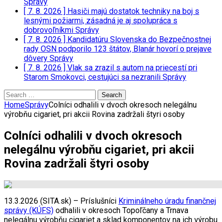
Správy
[ 7. 8. 2026 ]
Hasiči majú dostatok techniky na boj s
lesnými požiarmi, zásadná je aj spolupráca s
dobrovoľníkmi
Správy
[ 7. 8. 2026 ]
Kandidatúru Slovenska do Bezpečnostnej
rady OSN podporilo 123 štátov, Blanár hovorí o prejave
dôvery
Správy
[ 7. 8. 2026 ]
Vlak sa zrazil s autom na priecestí pri
Starom Smokovci, cestujúci sa nezranili
Správy
Search
for:
Home
Správy
Colníci odhalili v dvoch okresoch nelegálnu
výrobňu cigariet, pri akcii Rovina zadržali štyri osoby
Colníci odhalili v dvoch okresoch
nelegálnu výrobňu cigariet, pri akcii
Rovina zadržali štyri osoby
13.3.2026 (SITA.sk) – Príslušníci
Kriminálneho úradu finančnej
správy (KÚFS)
odhalili v okresoch Topoľčany a Trnava
nelegálnu výrobňu cigariet a sklad komponentov na ich výrobu