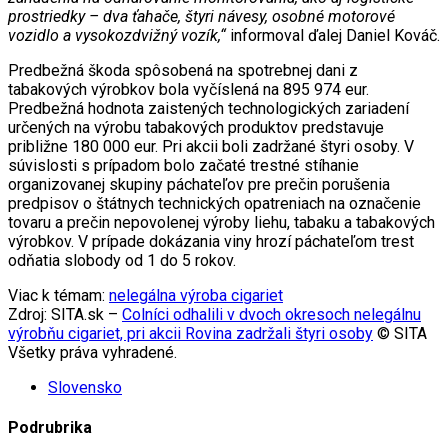
prostriedky – dva ťahače, štyri návesy, osobné motorové
vozidlo a vysokozdvižný vozík,“
informoval ďalej Daniel Kováč.
Predbežná škoda spôsobená na spotrebnej dani z
tabakových výrobkov bola vyčíslená na 895 974 eur.
Predbežná hodnota zaistených technologických zariadení
určených na výrobu tabakových produktov predstavuje
približne 180 000 eur. Pri akcii boli zadržané štyri osoby. V
súvislosti s prípadom bolo začaté trestné stíhanie
organizovanej skupiny páchateľov pre prečin porušenia
predpisov o štátnych technických opatreniach na označenie
tovaru a prečin nepovolenej výroby liehu, tabaku a tabakových
výrobkov. V prípade dokázania viny hrozí páchateľom trest
odňatia slobody od 1 do 5 rokov.
Viac k témam:
nelegálna výroba cigariet
Zdroj: SITA.sk –
Colníci odhalili v dvoch okresoch nelegálnu
výrobňu cigariet, pri akcii Rovina zadržali štyri osoby
© SITA
Všetky práva vyhradené.
Slovensko
Podrubrika