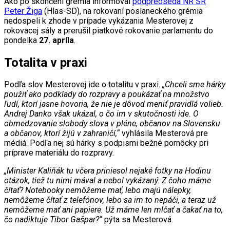
Ako po skončení grémia informoval
podpredseda NR SR
Peter Žiga
(Hlas-SD), na rokovaní poslaneckého grémia
nedospeli k zhode v prípade vykázania Mesterovej z
rokovacej sály a prerušil piatkové rokovanie parlamentu do
pondelka
27. apríla
.
Totalita v praxi
Podľa slov Mesterovej ide o totalitu v praxi.
„Chceli sme hárky
použiť ako podklady do rozpravy a poukázať na množstvo
ľudí, ktorí jasne hovoria, že nie je dôvod meniť pravidlá volieb.
Andrej Danko však ukázal, o čo im v skutočnosti ide. O
obmedzovanie slobody slova v pléne, občanov na Slovensku
a občanov, ktorí žijú v zahraničí,“
vyhlásila Mesterová pre
médiá. Podľa nej sú hárky s podpismi bežné pomôcky pri
príprave materiálu do rozpravy.
„Minister Kaliňák tu včera priniesol nejaké fotky na Hodinu
otázok, tiež tu nimi mával a nebol vykázaný. Z čoho máme
čítať? Notebooky nemôžeme mať, lebo majú nálepky,
nemôžeme čítať z telefónov, lebo sa im to nepáči, a teraz už
nemôžeme mať ani papiere. Už máme len mlčať a čakať na to,
čo nadiktuje Tibor Gašpar?“
pýta sa Mesterová.