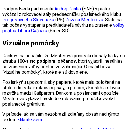
Podpredseda parlamentu
Andrej Danko
(SNS) v piatok
vykázal z rokovacej sály predsedníčku poslaneckého klubu
Progresívneho Slovenska
(PS)
Zuzanu Mesterovú
. Stalo sa
tak počas vystúpenia predkladateľa návrhu na zrušenie
voľby
poštou
Tibora Gašpara
(Smer-SD).
Vizuálne pomôcky
Dankovi sa nepáčilo, že Mesterová priniesla do sály hárky so
zhruba
100-tisíc podpismi občanov
, ktorí vyjadrili nesúhlas
so zrušením voľby poštou zo zahraničia. Označil to za
“vizuálne pomôcky“, ktoré nie sú dovolené.
Poslankyňu upozornil, aby papiere, ktoré mala položené na
stole odniesla z rokovacej sály, a po tom, ako strhla slovná
roztržka medzi Gašparom, Dankom a poslancami opozície
Mesterovú vykázal, následne rokovanie prerušil a zvolal
poslanecké grémium.
V prípade, ak sa vám nezobrazil zdieľaný obsah nad týmto
textom
kliknite sem