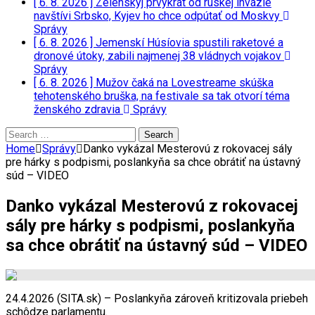
[ 6. 8. 2026 ]
Zelenskyj prvýkrát od ruskej invázie
navštívi Srbsko, Kyjev ho chce odpútať od Moskvy
Správy
[ 6. 8. 2026 ]
Jemenskí Húsíovia spustili raketové a
dronové útoky, zabili najmenej 38 vládnych vojakov
Správy
[ 6. 8. 2026 ]
Mužov čaká na Lovestreame skúška
tehotenského bruška, na festivale sa tak otvorí téma
ženského zdravia
Správy
Search
for:
Home
Správy
Danko vykázal Mesterovú z rokovacej sály
pre hárky s podpismi, poslankyňa sa chce obrátiť na ústavný
súd – VIDEO
Danko vykázal Mesterovú z rokovacej
sály pre hárky s podpismi, poslankyňa
sa chce obrátiť na ústavný súd – VIDEO
24.4.2026 (SITA.sk) – Poslankyňa zároveň kritizovala priebeh
schôdze parlamentu.