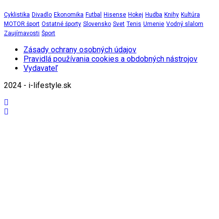
Cyklistika
Divadlo
Ekonomika
Futbal
Hisense
Hokej
Hudba
Knihy
Kultúra
MOTOR šport
Ostatné športy
Slovensko
Svet
Tenis
Umenie
Vodný slalom
Zaujímavosti
Šport
Zásady ochrany osobných údajov
Pravidlá používania cookies a obdobných nástrojov
Vydavateľ
2024 - i-lifestyle.sk