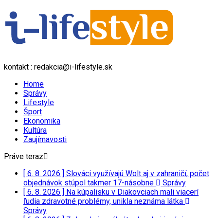
kontakt : redakcia@i-lifestyle.sk
Home
Správy
Lifestyle
Šport
Ekonomika
Kultúra
Zaujímavosti
Práve teraz
[ 6. 8. 2026 ]
Slováci využívajú Wolt aj v zahraničí, počet
objednávok stúpol takmer 17-násobne
Správy
[ 6. 8. 2026 ]
Na kúpalisku v Diakovciach mali viacerí
ľudia zdravotné problémy, unikla neznáma látka
Správy