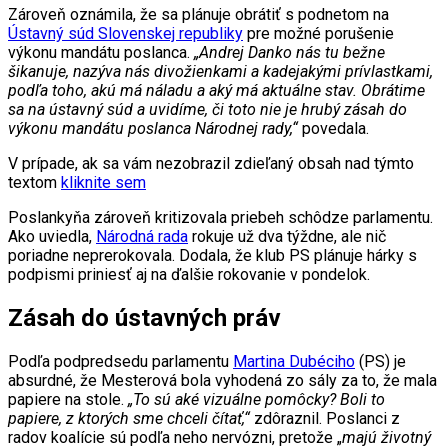
Zároveň oznámila, že sa plánuje obrátiť s podnetom na
Ústavný súd Slovenskej republiky
pre možné porušenie
výkonu mandátu poslanca.
„Andrej Danko nás tu bežne
šikanuje, nazýva nás divožienkami a kadejakými prívlastkami,
podľa toho, akú má náladu a aký má aktuálne stav. Obrátime
sa na ústavný súd a uvidíme, či toto nie je hrubý zásah do
výkonu mandátu poslanca Národnej rady,“
povedala.
V prípade, ak sa vám nezobrazil zdieľaný obsah nad týmto
textom
kliknite sem
Poslankyňa zároveň kritizovala priebeh schôdze parlamentu.
Ako uviedla,
Národná rada
rokuje už dva týždne, ale nič
poriadne neprerokovala. Dodala, že klub PS plánuje hárky s
podpismi priniesť aj na ďalšie rokovanie v pondelok.
Zásah do ústavných práv
Podľa podpredsedu parlamentu
Martina Dubéciho
(PS) je
absurdné, že Mesterová bola vyhodená zo sály za to, že mala
papiere na stole.
„To sú aké vizuálne pomôcky? Boli to
papiere, z ktorých sme chceli čítať,“
zdôraznil. Poslanci z
radov koalície sú podľa neho nervózni, pretože „
majú životný