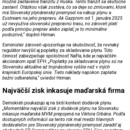
možné zastavenie tranzitu z Ruska. Tento tranzit sa skutočne
zastavil. Otázkou však zostáva, čo sa deje so zmluvami, ktoré
má Slovenský plynárenský priemysel na nákup plynu a
Eustream na jeho prepravu. Ak Gazprom od 1. januára 2025
už nevyužíva slovenskú prepravnú trasu, no zároveň platí
podľa princípu preprav alebo zaplať, je to minimálne
podozrivé,“
doplnil Hirman.
Exminister zároveň upozorňuje na skutočnosť, že rovnaký
regulátor navýšil aj poplatky za skladovanie plynu. Túto
činnosť zabezpečuje spoločnosť Nafta, kde je najväčším
akcionárom opäť EPH.
„Poplatky za skladovanie plynu sú na
Slovensku aktuálne až trojnásobne vyššie než v iných
krajinách Európskej únie. Tieto náklady napokon zaplatia
bežní odberatelia,“
uviedol Hirman.
Najväčší zisk inkasuje maďarská firma
Demokrati poukazujú aj na širší kontext dodávok plynu.
„Momentálne najväčší zisk z dodávok plynu na Slovensku
inkasuje maďarská MVM prepojená na Viktora Orbána. Podľa
dostupných informácií sa tento rok mal medzi hlavných
dodávateľov pre Slovenský plynárenský priemysel zaradiť aj