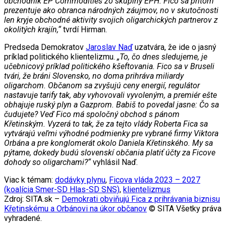
obchodník EP Commodities zo skupiny EPH. Fico sa pritom
prezentuje ako obranca národných záujmov, no v skutočnosti
len kryje obchodné aktivity svojich oligarchických partnerov z
okolitých krajín,“
tvrdí Hirman.
Predseda Demokratov
Jaroslav Naď
uzatvára, že ide o jasný
príklad politického klientelizmu.
„To, čo dnes sledujeme, je
učebnicový príklad politického kšeftovania. Fico sa v Bruseli
tvári, že bráni Slovensko, no doma prihráva miliardy
oligarchom. Občanom sa zvyšujú ceny energií, regulátor
nastavuje tarify tak, aby vyhovovali vyvoleným, a premiér ešte
obhajuje ruský plyn a Gazprom. Babiš to povedal jasne: Čo sa
čudujete? Veď Fico má spoločný obchod s pánom
Křetinským. Vyzerá to tak, že za tejto vlády Roberta Fica sa
vytvárajú veľmi výhodné podmienky pre vybrané firmy Viktora
Orbána a pre konglomerát okolo Daniela Křetinského. My sa
pýtame, dokedy budú slovenskí občania platiť účty za Ficove
dohody so oligarchami?“
vyhlásil Naď.
Viac k témam:
dodávky plynu
,
Ficova vláda 2023 – 2027
(koalícia Smer-SD Hlas-SD SNS)
,
klientelizmus
Zdroj: SITA.sk –
Demokrati obviňujú Fica z prihrávania biznisu
Křetinskému a Orbánovi na úkor občanov
© SITA Všetky práva
vyhradené.