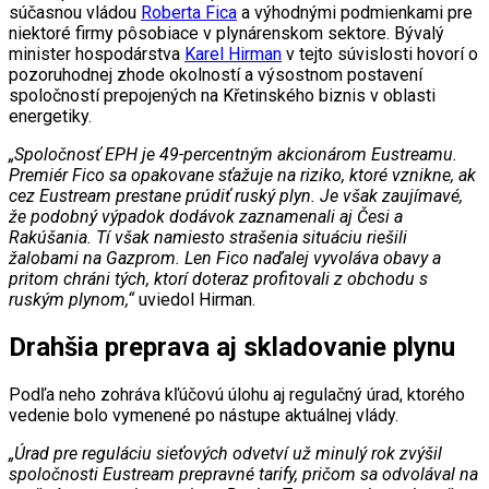
súčasnou vládou
Roberta Fica
a výhodnými podmienkami pre
niektoré firmy pôsobiace v plynárenskom sektore. Bývalý
minister hospodárstva
Karel Hirman
v tejto súvislosti hovorí o
pozoruhodnej zhode okolností a výsostnom postavení
spoločností prepojených na Křetinského biznis v oblasti
energetiky.
„Spoločnosť EPH je 49-percentným akcionárom Eustreamu.
Premiér Fico sa opakovane sťažuje na riziko, ktoré vznikne, ak
cez Eustream prestane prúdiť ruský plyn. Je však zaujímavé,
že podobný výpadok dodávok zaznamenali aj Česi a
Rakúšania. Tí však namiesto strašenia situáciu riešili
žalobami na Gazprom. Len Fico naďalej vyvoláva obavy a
pritom chráni tých, ktorí doteraz profitovali z obchodu s
ruským plynom,“
uviedol Hirman.
Drahšia preprava aj skladovanie plynu
Podľa neho zohráva kľúčovú úlohu aj regulačný úrad, ktorého
vedenie bolo vymenené po nástupe aktuálnej vlády.
„Úrad pre reguláciu sieťových odvetví už minulý rok zvýšil
spoločnosti Eustream prepravné tarify, pričom sa odvolával na