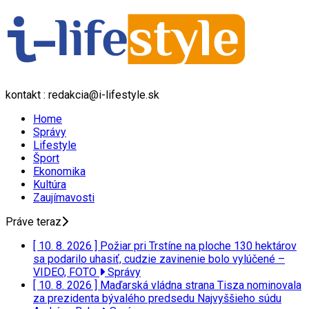
kontakt : redakcia@i-lifestyle.sk
Home
Správy
Lifestyle
Šport
Ekonomika
Kultúra
Zaujímavosti
Práve teraz
[ 10. 8. 2026 ]
Požiar pri Trstíne na ploche 130 hektárov
sa podarilo uhasiť, cudzie zavinenie bolo vylúčené –
VIDEO, FOTO
Správy
[ 10. 8. 2026 ]
Maďarská vládna strana Tisza nominovala
za prezidenta bývalého predsedu Najvyššieho súdu