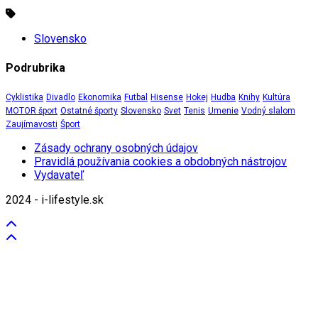
Slovensko
Podrubrika
Cyklistika
Divadlo
Ekonomika
Futbal
Hisense
Hokej
Hudba
Knihy
Kultúra
MOTOR šport
Ostatné športy
Slovensko
Svet
Tenis
Umenie
Vodný slalom
Zaujímavosti
Šport
Zásady ochrany osobných údajov
Pravidlá používania cookies a obdobných nástrojov
Vydavateľ
2024 - i-lifestyle.sk