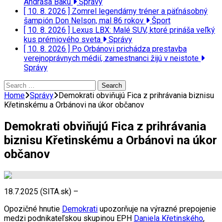
Andrása Baku
Správy
[ 10. 8. 2026 ]
Zomrel legendárny tréner a päťnásobný
šampión Don Nelson, mal 86 rokov
Šport
[ 10. 8. 2026 ]
Lexus LBX: Malé SUV, ktoré prináša veľký
kus prémiového sveta
Správy
[ 10. 8. 2026 ]
Po Orbánovi prichádza prestavba
verejnoprávnych médií, zamestnanci žijú v neistote
Správy
Search
for:
Home
Správy
Demokrati obviňujú Fica z prihrávania biznisu
Křetinskému a Orbánovi na úkor občanov
Demokrati obviňujú Fica z prihrávania
biznisu Křetinskému a Orbánovi na úkor
občanov
18.7.2025 (SITA.sk) –
Opozičné hnutie
Demokrati
upozorňuje na výrazné prepojenie
medzi podnikateľskou skupinou EPH
Daniela Křetinského
,