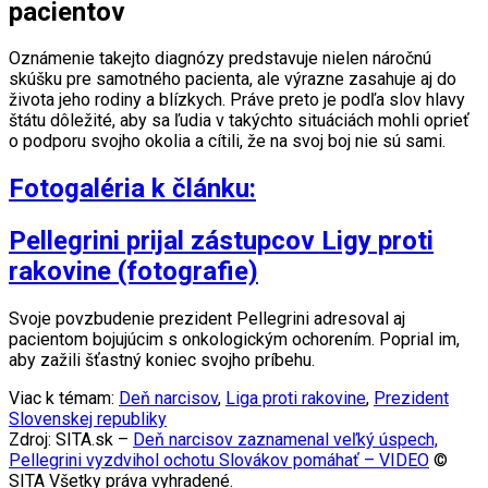
pacientov
Oznámenie takejto diagnózy predstavuje nielen náročnú
skúšku pre samotného pacienta, ale výrazne zasahuje aj do
života jeho rodiny a blízkych. Práve preto je podľa slov hlavy
štátu dôležité, aby sa ľudia v takýchto situáciách mohli oprieť
o podporu svojho okolia a cítili, že na svoj boj nie sú sami.
Fotogaléria k článku:
Pellegrini prijal zástupcov Ligy proti
rakovine (fotografie)
Svoje povzbudenie prezident Pellegrini adresoval aj
pacientom bojujúcim s onkologickým ochorením. Poprial im,
aby zažili šťastný koniec svojho príbehu.
Viac k témam:
Deň narcisov
,
Liga proti rakovine
,
Prezident
Slovenskej republiky
Zdroj: SITA.sk –
Deň narcisov zaznamenal veľký úspech,
Pellegrini vyzdvihol ochotu Slovákov pomáhať – VIDEO
©
SITA Všetky práva vyhradené.