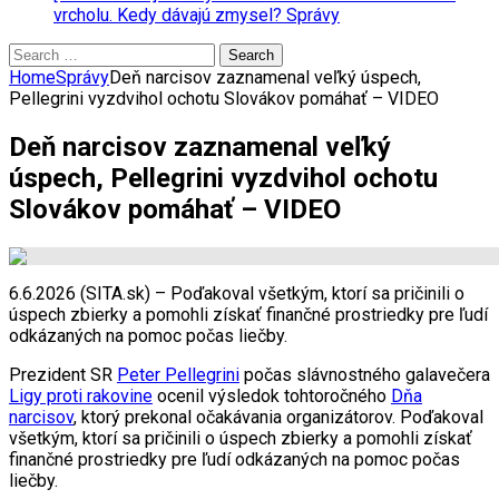
vrcholu. Kedy dávajú zmysel?
Správy
Search
for:
Home
Správy
Deň narcisov zaznamenal veľký úspech,
Pellegrini vyzdvihol ochotu Slovákov pomáhať – VIDEO
Deň narcisov zaznamenal veľký
úspech, Pellegrini vyzdvihol ochotu
Slovákov pomáhať – VIDEO
6.6.2026 (SITA.sk) – Poďakoval všetkým, ktorí sa pričinili o
úspech zbierky a pomohli získať finančné prostriedky pre ľudí
odkázaných na pomoc počas liečby.
Prezident SR
Peter Pellegrini
počas slávnostného galavečera
Ligy proti rakovine
ocenil výsledok tohtoročného
Dňa
narcisov
, ktorý prekonal očakávania organizátorov. Poďakoval
všetkým, ktorí sa pričinili o úspech zbierky a pomohli získať
finančné prostriedky pre ľudí odkázaných na pomoc počas
liečby.