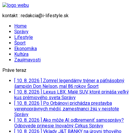
kontakt : redakcia@i-lifestyle.sk
Home
Správy
Lifestyle
Šport
Ekonomika
Kultúra
Zaujímavosti
Práve teraz
[ 10. 8. 2026 ]
Zomrel legendárny tréner a päťnásobný
šampión Don Nelson, mal 86 rokov
Šport
[ 10. 8. 2026 ]
Lexus LBX: Malé SUV, ktoré prináša veľký
kus prémiového sveta
Správy
[ 10. 8. 2026 ]
Po Orbánovi prichádza prestavba
verejnoprávnych médií, zamestnanci žijú v neistote
Správy
[ 10. 8. 2026 ]
Ako môže AI odbremeniť samosprávy?
Odpovede prinesie Inovačný Cirkus
Správy
[ 10. 8. 2026 ]
Vklady J&T BANKY na úrovni trhového