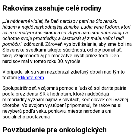
Rakovina zasahuje celé rodiny
„Je nádherné vidieť, že Deň narcisov patrí na Slovensku
hádam k najdôveryhodnejšej zbierke. Ľudia veria ľuďom, ktorí
sa im s malými kasičkami a so žltými narcismi prihovárajú a
ochotne svoje prostriedky, a častokrát aj z mála, veľmi radi
pomôžu,“
zdôraznil. Zároveň vyslovil želanie, aby sme boli na
Slovensku svedkami takejto súdržnosti, ochoty pomáhať,
takej vzájomnosti aj pri množstve iných príležitostí. Deň
narcisov mal v tomto roku 30. výročie.
V prípade, ak sa vám nezobrazil zdieľaný obsah nad týmto
textom
kliknite sem
Spolupatričnosť, vzájomná pomoc a ľudská solidarita patria
podľa prezidenta SR k hodnotám, ktoré nadobúdajú
mimoriadny význam najmä v chvíľach, keď človek čelí vážnej
chorobe. Vo svojom vystúpení pripomenul, že rakovina si
nevyberá podľa veku, pohlavia, miesta narodenia ani
sociálneho postavenia.
Povzbudenie pre onkologických