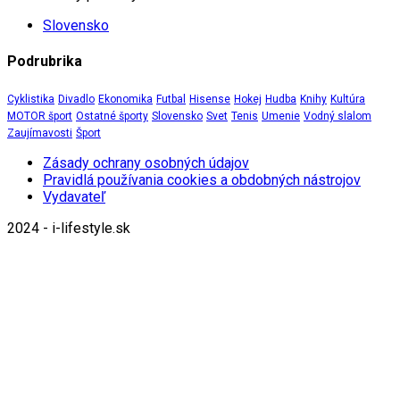
Slovensko
Podrubrika
Cyklistika
Divadlo
Ekonomika
Futbal
Hisense
Hokej
Hudba
Knihy
Kultúra
MOTOR šport
Ostatné športy
Slovensko
Svet
Tenis
Umenie
Vodný slalom
Zaujímavosti
Šport
Zásady ochrany osobných údajov
Pravidlá používania cookies a obdobných nástrojov
Vydavateľ
2024 - i-lifestyle.sk