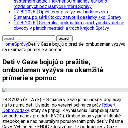
systémom dotácií, takmer 30 miliónov eur bolo
rozdelených bez jasných kritérií
Správy
[ 7. 8. 2026 ]
Opičí teror paralyzoval indonézsku
Sumatru, po sérii útokov zatvorili desiatky škôl
Správy
[ 7. 8. 2026 ]
Generálna prokuratúra spochybnila volebné
obvody v piatich mestách a troch krajoch
Správy
Search
for:
Home
Správy
Deti v Gaze bojujú o prežitie, ombudsman vyzýva
na okamžité prímerie a pomoc
Deti v Gaze bojujú o prežitie,
ombudsman vyzýva na okamžité
prímerie a pomoc
14.8.2025 (SITA.sk) – Situácia v Gaze je neúnosná, doplácajú
na to najmä deti. Uviedol do verejný ochranca práv
Róbert
Dobrovodský
, ktorý sa pripojil k vyhláseniu Európskej siete
ombudsmanov pre deti (ENOC). Ombudsman vyjadril hlboké
znepokojenie nad neustálym porušovaním práv detí v Pásme
Gazy. Vyhlásenie ENOC zdôrazňuje, že podmienky v Gaze