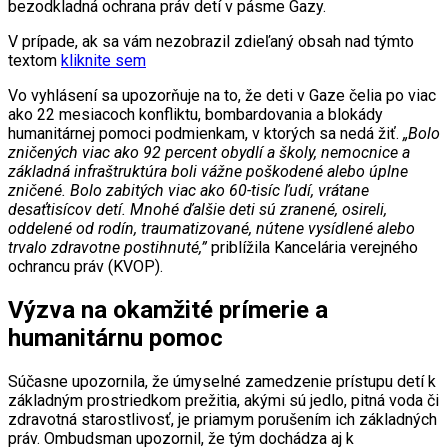
bezodkladná ochrana práv detí v pásme Gazy.
V prípade, ak sa vám nezobrazil zdieľaný obsah nad týmto
textom
kliknite sem
Vo vyhlásení sa upozorňuje na to, že deti v Gaze čelia po viac
ako 22 mesiacoch konfliktu, bombardovania a blokády
humanitárnej pomoci podmienkam, v ktorých sa nedá žiť.
„Bolo
zničených viac ako 92 percent obydlí a školy, nemocnice a
základná infraštruktúra boli vážne poškodené alebo úplne
zničené. Bolo zabitých viac ako 60-tisíc ľudí, vrátane
desaťtisícov detí. Mnohé ďalšie deti sú zranené, osireli,
oddelené od rodín, traumatizované, nútene vysídlené alebo
trvalo zdravotne postihnuté,”
priblížila Kancelária verejného
ochrancu práv (KVOP).
Výzva na okamžité prímerie a
humanitárnu pomoc
Súčasne upozornila, že úmyselné zamedzenie prístupu detí k
základným prostriedkom prežitia, akými sú jedlo, pitná voda či
zdravotná starostlivosť, je priamym porušením ich základných
práv. Ombudsman upozornil, že tým dochádza aj k