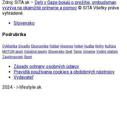
Zdroj: SITA.sk –
Deti v Gaze bojujú o prežitie, ombudsman
vyzýva na okamžité prímerie a pomoc
© SITA Všetky práva
vyhradené.
Slovensko
Podrubrika
Cyklistika
Divadlo
Ekonomika
Futbal
Hisense
Hokej
Hudba
Knihy
Kultúra
MOTOR šport
Ostatné športy
Slovensko
Svet
Tenis
Umenie
Vodný slalom
Zaujímavosti
Šport
Zásady ochrany osobných údajov
Pravidlá používania cookies a obdobných nástrojov
Vydavateľ
2024 - i-lifestyle.sk