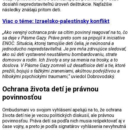
dosiahli nepredstaviteľnú úroveň deštrukcie. Najťažšie
následky znášajú pritom deti.
Viac o téme: Izraelsko-palestínsky konflikt
„Ako verejný ochranca práv sa cítim povinný reagovať na to, čo
sa deje v Pásme Gazy. Práve preto som sa pripojil k iniciatíve
ENOC. Situácia, ktorej tamojšie deti čelia, je neúnosná a
jednoducho nepredstaviteľná. Je pre mňa zdrvujúce sledovať,
ako sú deti vystavené neustálemu bombardovaniu, strate
domovov a rodín. Ich životy a sny sa menia na trosky, a to
doslova. V Pásme Gazy zomreli už desaťtisíce detí a tie, ktoré
prežili, bojujú s ťažkými zraneniami, akútnou podvýživou a
hlbokými psychickými traumami,“
uviedol Dobrovodský.
Ochrana života detí je právnou
povinnosťou
Ombudsmani vo svojom vyhlásení apelujú na to, že ochrana
života detí nie je vecou politických diskusií, ale právnou
povinnosťou. Práva detí sa podľa nich musia rešpektovať aj v
čase vojny, a preto je podľa signatárov vyhlásenia nevyhnutná