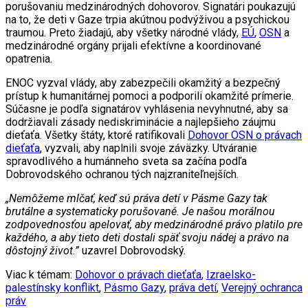
porušovaniu medzinárodných dohovorov. Signatári poukazujú
na to, že deti v Gaze trpia akútnou podvýživou a psychickou
traumou. Preto žiadajú, aby všetky národné vlády,
EÚ
,
OSN
a
medzinárodné orgány prijali efektívne a koordinované
opatrenia.
ENOC vyzval vlády, aby zabezpečili okamžitý a bezpečný
prístup k humanitárnej pomoci a podporili okamžité prímerie.
Súčasne je podľa signatárov vyhlásenia nevyhnutné, aby sa
dodržiavali zásady nediskriminácie a najlepšieho záujmu
dieťaťa. Všetky štáty, ktoré ratifikovali
Dohovor OSN o právach
dieťaťa
, vyzvali, aby naplnili svoje záväzky. Utváranie
spravodlivého a humánneho sveta sa začína podľa
Dobrovodského ochranou tých najzraniteľnejších.
„Nemôžeme mlčať, keď sú práva detí v Pásme Gazy tak
brutálne a systematicky porušované. Je našou morálnou
zodpovednosťou apelovať, aby medzinárodné právo platilo pre
každého, a aby tieto deti dostali späť svoju nádej a právo na
dôstojný život.”
uzavrel Dobrovodský.
Viac k témam:
Dohovor o právach dieťaťa
,
Izraelsko-
palestínsky konflikt
,
Pásmo Gazy
,
práva detí
,
Verejný ochranca
práv