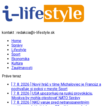
kontakt : redakcia@i-lifestyle.sk
Home
Správy
Lifestyle
Šport
Ekonomika
Kultúra
Zaujímavosti
Práve teraz
[ 7. 8. 2026 ]
Nový hráč v tíme Michaloviec je Francúz a
pochvaľuje si pokoj v meste
Šport
[ 7. 8. 2026 ]
USA upozorňujú na ruskú provokáciu,
Moskva by mohla otestovať NATO
Správy
[ 7. 8. 2026 ]
NKÚ varuje pred netransparentným