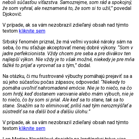
neboli súčasťou víťazstva. Samozrejme, som rád a spokojný,
že som vyhral, ale neznamená to, že som si to užil,”
povedal
Djokovič.
V prípade, ak sa vám nezobrazil zdieľaný obsah nad týmto
textom
kliknite sem
Srbský fenomén priznal, že má veľmi vysoké nároky sám na
seba, čo mu sťažuje akceptovať menej dobré výkony.
“Som v
jadre perfekcionista. Vždy chcem pre seba a pre divákov ten
najlepší výkon. Nie vždy je to však možné, niekedy je pre mňa
ťažké to prijať a vyrovnať sa s tým,”
dodal.
Na otázku, či mu frustrované výbuchy pomáhajú prejaviť sa a
sú jeho súčasťou počas zápasov, odpovedal:
“Niekedy to
pomáha uvoľniť nahromadené emócie. Nie je to niečo, na čo
som hrdý, keď dostanem varovanie alebo mám výbuch, nie je
to niečo, čo by som si prial. Ale keď sa to stane, tak sa to
stane. Snažím sa to eliminovať, príliš nad tým nerozmýšľať a
sústrediť sa na ďalší bod a ďalšiu úlohu.”
V prípade, ak sa vám nezobrazil zdieľaný obsah nad týmto
textom
kliknite sem