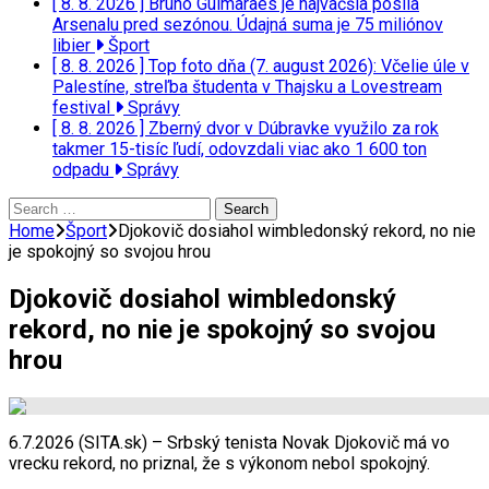
[ 8. 8. 2026 ]
Bruno Guimaraes je najväčšia posila
Arsenalu pred sezónou. Údajná suma je 75 miliónov
libier
Šport
[ 8. 8. 2026 ]
Top foto dňa (7. august 2026): Včelie úle v
Palestíne, streľba študenta v Thajsku a Lovestream
festival
Správy
[ 8. 8. 2026 ]
Zberný dvor v Dúbravke využilo za rok
takmer 15-tisíc ľudí, odovzdali viac ako 1 600 ton
odpadu
Správy
Search
for:
Home
Šport
Djokovič dosiahol wimbledonský rekord, no nie
je spokojný so svojou hrou
Djokovič dosiahol wimbledonský
rekord, no nie je spokojný so svojou
hrou
6.7.2026 (SITA.sk) – Srbský tenista Novak Djokovič má vo
vrecku rekord, no priznal, že s výkonom nebol spokojný.