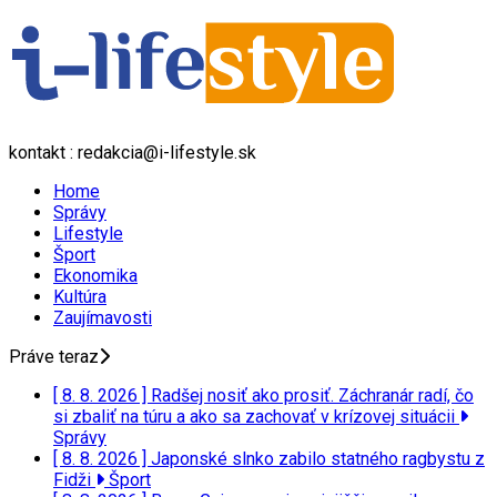
kontakt : redakcia@i-lifestyle.sk
Home
Správy
Lifestyle
Šport
Ekonomika
Kultúra
Zaujímavosti
Práve teraz
[ 8. 8. 2026 ]
Radšej nosiť ako prosiť. Záchranár radí, čo
si zbaliť na túru a ako sa zachovať v krízovej situácii
Správy
[ 8. 8. 2026 ]
Japonské slnko zabilo statného ragbystu z
Fidži
Šport