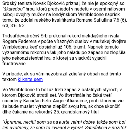
Srbský tenista Novak Djokovič priznal, že nie je spokojný so
“škaredou”
hrou, ktorú predviedol v nedeľu v osemfinálovom
súboji dvojhry mužov na londýnskom Wimbledone napriek
tomu, že zdolal ruského kvalifikanta Romana Safiullina 7:6 (6),
6:3, 3:6, 6:3.
Tridsaťdeväťročný Srb prekonal rekord niekdajšieho rivala
Rogera Federera v počte víťazných duelov v mužskej dvojhre
Wimbledonu, keď dosiahol už 106. triumf. Napriek tomuto
významnému rekordu však jeho náladu po zápase nezlepšila
jeho nekonzistentná hra, o ktorej sa viackrát vyjadril
frustrovane.
V prípade, ak sa vám nezobrazil zdieľaný obsah nad týmto
textom
kliknite sem
Vo Wimbledone to bol už tretí zápas z ostatných štyroch, v
ktorom Djokovič stratil set. Vo štvrťfinále ho čaká tretí
nasadený Kanaďan Felix Auger-Aliassime, proti ktorému vie,
že bude musieť výrazne zlepšiť svoju hru, ak chce ukončiť
dlhé čakanie na rekordný 25. grandslamový titul.
“Úprimne, necítil som sa na kurte veľmi dobre, takže som bol
len uvoľnený, že som to zvládol a vyhral. Satisfakcia a pôžitok