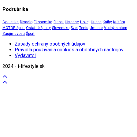
Podrubrika
Cyklistika
Divadlo
Ekonomika
Futbal
Hisense
Hokej
Hudba
Knihy
Kultúra
MOTOR šport
Ostatné športy
Slovensko
Svet
Tenis
Umenie
Vodný slalom
Zaujímavosti
Šport
Zásady ochrany osobných údajov
Pravidlá používania cookies a obdobných nástrojov
Vydavateľ
2024 - i-lifestyle.sk