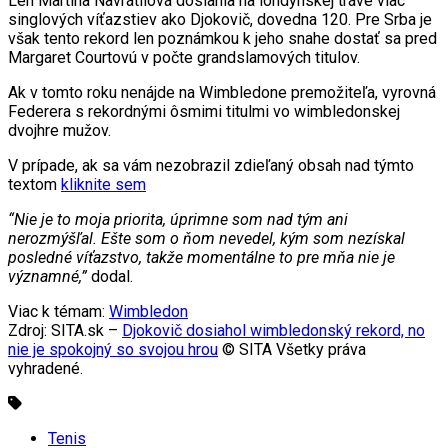
Len Martina Navrátilová dosiahla na londýnskej tráve viac
singlových víťazstiev ako Djokovič, dovedna 120. Pre Srba je
však tento rekord len poznámkou k jeho snahe dostať sa pred
Margaret Courtovú v počte grandslamových titulov.
Ak v tomto roku nenájde na Wimbledone premožiteľa, vyrovná
Federera s rekordnými ôsmimi titulmi vo wimbledonskej
dvojhre mužov.
V prípade, ak sa vám nezobrazil zdieľaný obsah nad týmto
textom
kliknite sem
“Nie je to moja priorita, úprimne som nad tým ani
nerozmýšľal. Ešte som o ňom nevedel, kým som nezískal
posledné víťazstvo, takže momentálne to pre mňa nie je
významné,”
dodal.
Viac k témam:
Wimbledon
Zdroj: SITA.sk –
Djokovič dosiahol wimbledonský rekord, no
nie je spokojný so svojou hrou
© SITA Všetky práva
vyhradené.
Tenis